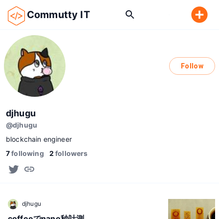
Commutty IT
Follow
djhugu
@
djhugu
blockchain engineer
7
following
2
followers
djhugu
coffeeでnano秒計測