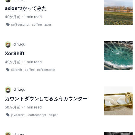
axiosつかってみた
49
か月前
・
1
min read
coffeescript
coffee
axios
djhugu
XorShift
49
か月前
・
1
min read
xorshift
coffee
coffeescript
djhugu
カウントダウンしてるふうカウンター
50
か月前
・
1
min read
javascript
coffeescript
snipet
djhugu