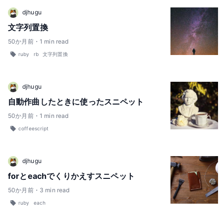
djhugu
文字列置換
50
か月前
・
1
min read
ruby
rb
文字列置換
djhugu
自動作曲したときに使ったスニペット
50
か月前
・
1
min read
coffeescript
djhugu
forとeachでくりかえすスニペット
50
か月前
・
3
min read
ruby
each