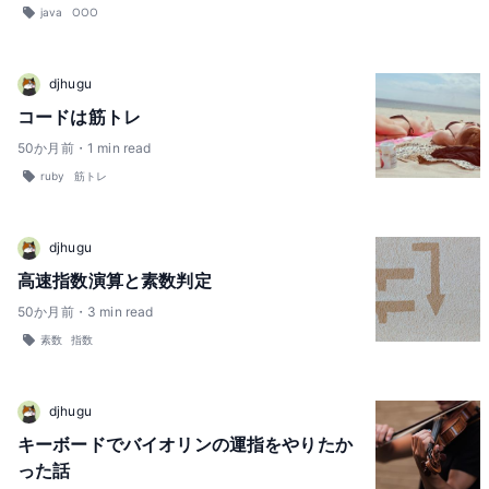
java
OOO
djhugu
コードは筋トレ
50
か月前
・
1
min read
ruby
筋トレ
djhugu
高速指数演算と素数判定
50
か月前
・
3
min read
素数
指数
djhugu
キーボードでバイオリンの運指をやりたか
った話