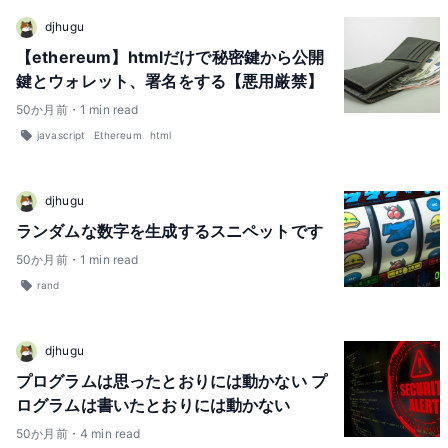
djhugu
【ethereum】htmlだけで秘密鍵から公開
鍵とウォレット、署名をする【悪用厳禁】
50
か月前
・
1
min read
javascript
Ethereum
html
djhugu
ランダムな数字を生成するスニペットです
50
か月前
・
1
min read
rand
djhugu
プログラムは思ったとおりには動かない プ
ログラムは書いたとおりには動かない
50
か月前
・
4
min read