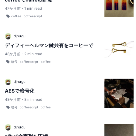
47
か月前
・
1
min read
coffee
coffeescript
djhugu
ディフィーヘルマン鍵共有をコーヒーで
48
か月前
・
2
min read
暗号
coffeescript
coffee
djhugu
AESで暗号化
48
か月前
・
8
min read
暗号
coffeescript
coffee
djhugu