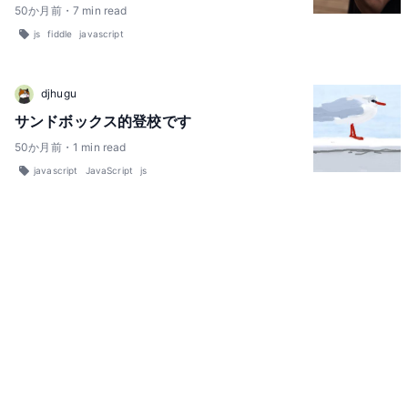
50
か月前
・
7
min read
js
fiddle
javascript
djhugu
サンドボックス的登校です
50
か月前
・
1
min read
javascript
JavaScript
js