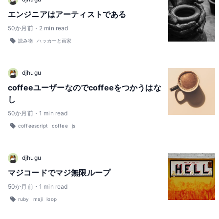
エンジニアはアーティストである
50
か月前
・
2
min read
読み物
ハッカーと画家
djhugu
coffeeユーザーなのでcoffeeをつかうはな
し
50
か月前
・
1
min read
coffeescript
coffee
js
djhugu
マジコードでマジ無限ループ
50
か月前
・
1
min read
ruby
maji
loop