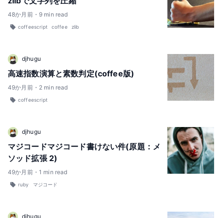
zlibで文字列を圧縮
48
か月前
・
9
min read
coffeescript
coffee
zlib
djhugu
高速指数演算と素数判定(coffee版)
49
か月前
・
2
min read
coffeescript
djhugu
マジコードマジコード書けない件(原題：メ
ソッド拡張 2)
49
か月前
・
1
min read
ruby
マジコード
djhugu