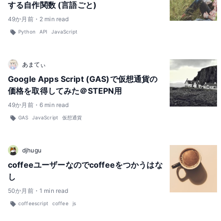
する自作関数 (言語ごと)
49
か月前
・
2
min read
Python
API
JavaScript
あまてぃ
Google Apps Script (GAS)で仮想通貨の
価格を取得してみた＠STEPN用
49
か月前
・
6
min read
GAS
JavaScript
仮想通貨
djhugu
coffeeユーザーなのでcoffeeをつかうはな
し
50
か月前
・
1
min read
coffeescript
coffee
js