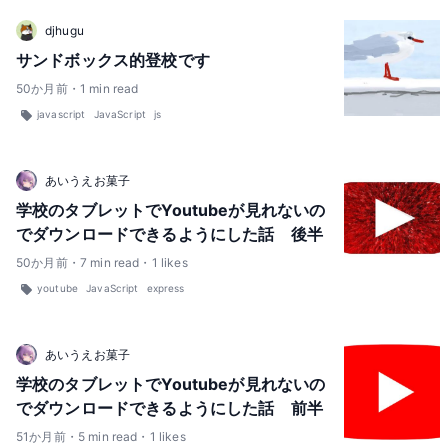
djhugu
サンドボックス的登校です
50
か月前
・
1
min read
javascript
JavaScript
js
あいうえお菓子
学校のタブレットでYoutubeが見れないの
でダウンロードできるようにした話 後半
50
か月前
・
7
min read
・
1
likes
youtube
JavaScript
express
あいうえお菓子
学校のタブレットでYoutubeが見れないの
でダウンロードできるようにした話 前半
51
か月前
・
5
min read
・
1
likes