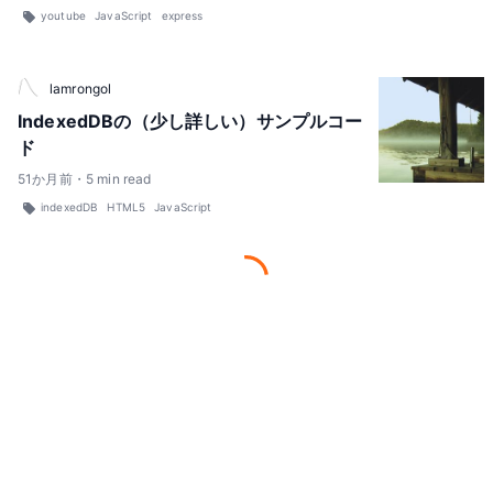
youtube
JavaScript
express
lamrongol
IndexedDBの（少し詳しい）サンプルコー
ド
51
か月前
・
5
min read
indexedDB
HTML5
JavaScript