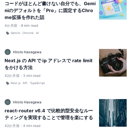
コードがほとんど書けない自分でも、Gemi
niのデフォルトを「Pro」に固定するChro
me拡張を作れた話
4
か月前
・
8
min read
Gemini
Chrome
AI
Hiroto Hasegawa
Next.js の API で ip アドレスで rate limit
をかける方法
42
か月前
・
3
min read
Next.js
API
TypeScript
Hiroto Hasegawa
react-router v6.4 で比較的型安全なルー
ティングを実現することで管理を楽にする
42
か月前
・
4
min read