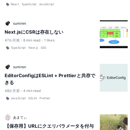
React
TypeScript
JavaScript
sumiren
Next.jsにCSRは存在しない
47
か月前
・
8
min read
・
1
likes
TypeScript
Next.js
SSG
sumiren
EditorConfigはESLint + Prettierと共存で
きる
48
か月前
・
4
min read
JavaScript
ESLint
Prettier
あまてぃ
【保存用】URLにクエリパラメータを付与