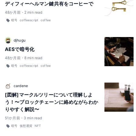
ディフィーヘルマン鍵共有をコーヒーで
48
か月前
・
2
min read
暗号
coffeescript
coffee
djhugu
AESで暗号化
48
か月前
・
8
min read
暗号
coffeescript
coffee
cardene
[図解]マークルツリーについて理解しよ
う！〜ブロックチェーンに絡めながらわか
りやすく解説〜
51
か月前
・
3
min read
暗号
仮想通貨
NFT