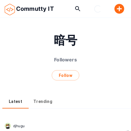
Commutty IT
暗号
Followers
Follow
Latest
Trending
djhugu