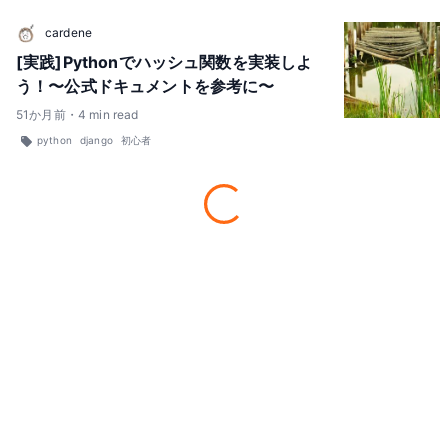
cardene
[実践]Pythonでハッシュ関数を実装しよ
う！〜公式ドキュメントを参考に〜
51
か月前
・
4
min read
python
django
初心者