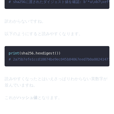
# sha256に渡されたダイジェスト値を確認: b'*u\xb7\xef\xe1\xcc\
訳わからないですね。
以下のようにすると読みやすくなります。
print
(
sha256
.
hexdigest
(
)
)
# 2a75b7efe1ccd10074be9ec045b84067eed7b0a002414716
読みやすくなったとはいえさっぱりわからない英数字が
並んでいますね。
これが
ハッシュ値
となります。