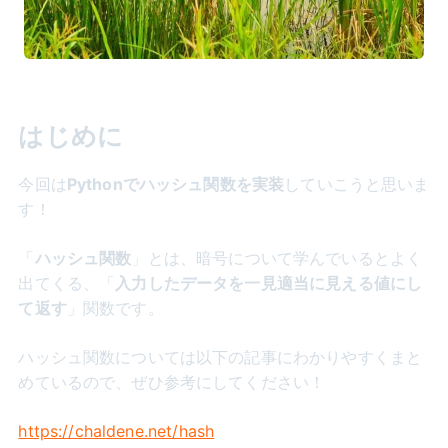
はじめに
今回は
Pythonでハッシュ関数を実装
していこうと思いま
す！
「
ハッシュ関数
」とは、暗号について学んでいるとよく
出てくる、「
入力したデータを一見適当に見える値にし
て返す
」関数です。
ハッシュ関数については以下の記事にわかりやすくまと
めているので、ぜひ参考にしてください！
https://chaldene.net/hash