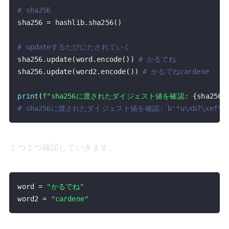
# sha256
sha256 
=
 hashlib
.
sha256
(
)
# updateするたびにたされていく
sha256
.
update
(
word
.
encode
(
)
)
# かるでね
sha256
.
update
(
word2
.
encode
(
)
)
# かるでねcardene
print
(
f"sha256に渡されたダイジェスト値を確認: 
{
sha256
.
# sha256に渡されたダイジェスト値を確認: b'*u\xb7\xef\xe1\xcc\
１つ１つ確認していきます。
word 
=
"かるでね"
word2 
=
"cardene"