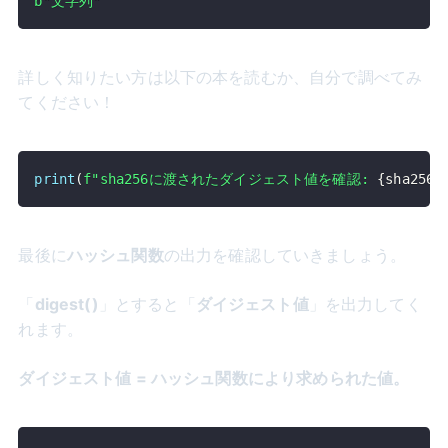
b"文字列"
詳しく知りたい方は以下の本を読むか、自分で調べてみ
てください！
print
(
f"sha256に渡されたダイジェスト値を確認: 
{
sha256
.
最後に
ハッシュ関数
の出力を確認していきましょう。
「
digest()
」とすると「
ダイジェスト値
」を出力してく
れます。
ダイジェスト値 = ハッシュ関数により求められた値。