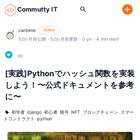
Commutty IT
cardene
Follow
52
か月前
公開
・
52
か月前
更新
・
0
pv
・
4
min read
[実践]Pythonでハッシュ関数を実装
しよう！〜公式ドキュメントを参考
に〜
初学者
django
初心者
暗号
NFT
ブロックチェーン
スマー
トコントラクト
python