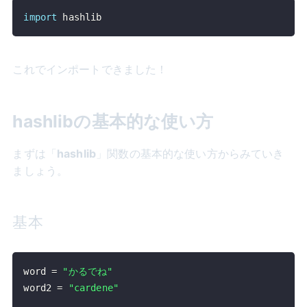
import
 hashlib
これでインポートできました！
hashlibの基本的な使い方
まずは「
hashlib
」関数の基本的な使い方からみていき
ましょう。
基本
word 
=
"かるでね"
word2 
=
"cardene"