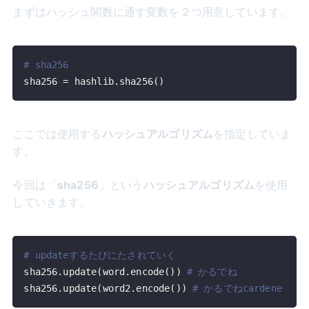
まずはハッシュ関数に通す変数を２つ用意しています。
# sha256
sha256 
=
 hashlib
.
sha256
(
)
ここでは使用する
ハッシュアルゴリズム
を指定していま
す。
今回は「
sha256
」という
ハッシュアルゴリズム
を使用
していきます。
# updateするたびにたされていく
sha256
.
update
(
word
.
encode
(
)
)
# かるでね
sha256
.
update
(
word2
.
encode
(
)
)
# かるでねcardene