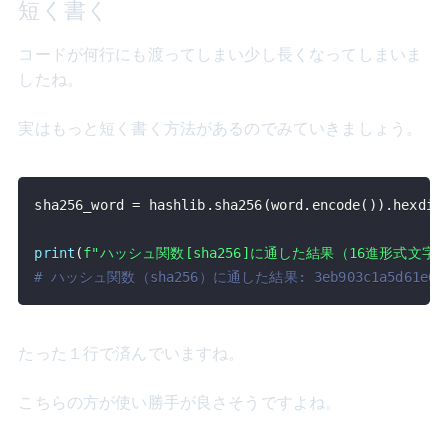
短く書く
コードが何行にも渡ってしまい少し長くなってしまいま
したね。
実はもっと短く書く方法があるのでみていきましょう。
sha256_word 
=
 hashlib
.
sha256
(
word
.
encode
(
)
)
.
hexdig
print
(
f"ハッシュ関数[sha256]に通した結果（16進形式文字
# ハッシュ関数（sha256）に通した結果: 3eb903c1a5d61e64e5d9
たった１行で済んでいますね。
こちらの方が使い勝手が良さそうですよね。