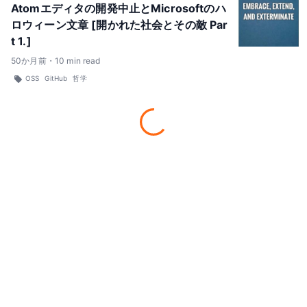
Atomエディタの開発中止とMicrosoftのハ
ロウィーン文章 [開かれた社会とその敵 Par
t 1.]
50
か月前
・
10
min read
OSS
GitHub
哲学