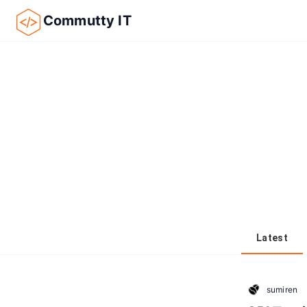
Commutty IT
Latest
sumiren