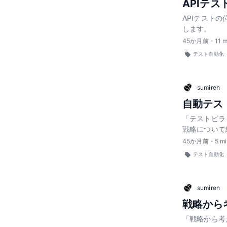
APIテ
APIテスト
します。
45
か月前
・
11
m
テスト自動化
sumiren
自動テス
「テストピラ
戦略について
45
か月前
・
5
mi
テスト自動化
sumiren
戦略から
「戦略から考