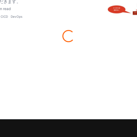
だきます。
n read
CICD
DevOps
T
About
利用規約
プライバシーポリ