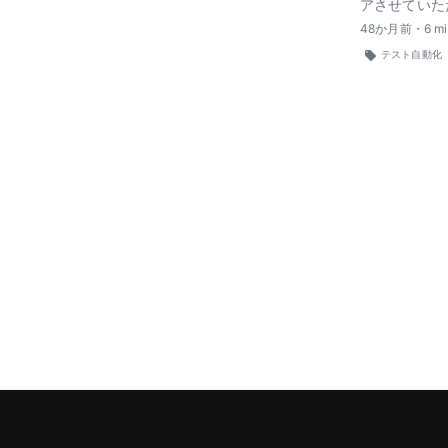
アさせていた
48
か月前
・
6
mi
テスト自動化
Commutty I