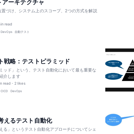
ストアーキテクチャ
の位置づけ、システム上のスコープ、2つの方式を解説
in read
DevOps
自動テスト
ト戦略：テストピラミッド
ミッド」という、テスト自動化において最も重要な
紹介します
n read
・
2
likes
CICD
DevOps
考えるテスト自動化
える」というテスト自動化アプローチについてシェ