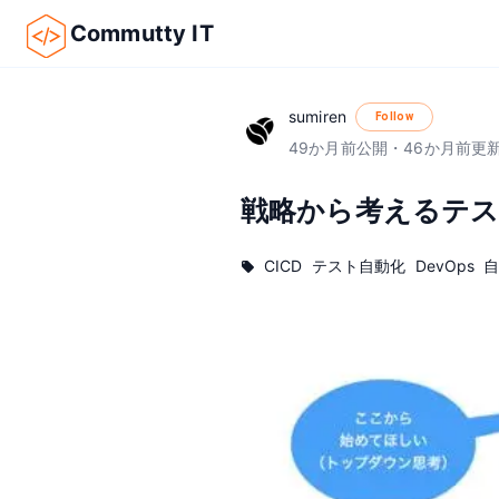
Commutty IT
sumiren
Follow
49
か月前
公開
・
46
か月前
更
戦略から考えるテス
CICD
テスト自動化
DevOps