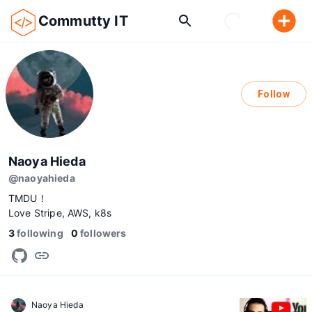
Commutty IT
Follow
Naoya Hieda
@
naoyahieda
TMDU！
Love Stripe, AWS, k8s
3
following
0
followers
Naoya Hieda