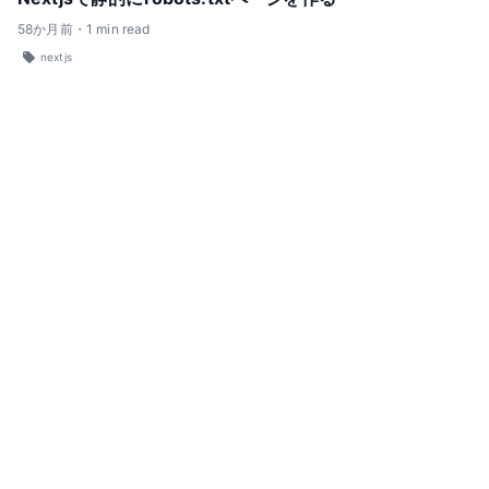
58
か月前
・
1
min read
nextjs