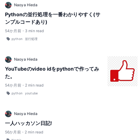
Naoya Hieda
Pythonの並行処理を一番わかりやすく(サ
ンプルコードあり)
54
か月前
・
3
min read
python
並行処理
Naoya Hieda
YouTubeのvideo idをpythonで作ってみ
た。
54
か月前
・
2
min read
python
youtube
Naoya Hieda
一人ハッカソン日記!
56
か月前
・
2
min read
Nextjs