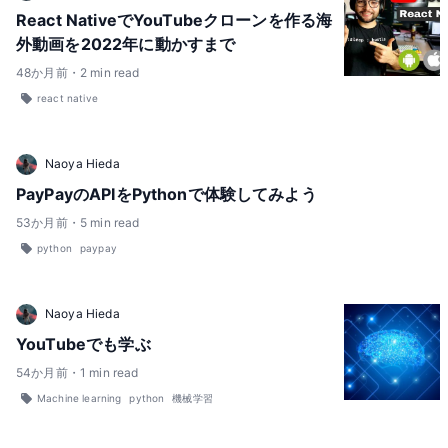
React NativeでYouTubeクローンを作る海
外動画を2022年に動かすまで
48
か月前
・
2
min read
react native
Naoya Hieda
PayPayのAPIをPythonで体験してみよう
53
か月前
・
5
min read
python
paypay
Naoya Hieda
YouTubeでも学ぶ
54
か月前
・
1
min read
Machine learning
python
機械学習