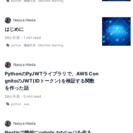
python
機械学習
Machine learning
Naoya Hieda
はじめに
58
か月前
・
1
min read
python
機械学習
Machine learning
Naoya Hieda
PythonのPyJWTライブラリで、AWS Con
gnitoのJWT(IDトークン)を検証する関数
を作った話
58
か月前
・
5
min read
python
aws
Naoya Hieda
Nextjsで静的にrobots.txtページを作る