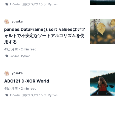
AtCoder
競技プログラミング
Python
yosaka
pandas.DataFrame().sort_valuesはデフ
ォルトで不安定なソートアルゴリズムを使
用する
49
か月前
・
2
min read
Pandas
Python
yosaka
ABC121 D-XOR World
49
か月前
・
2
min read
AtCoder
競技プログラミング
Python