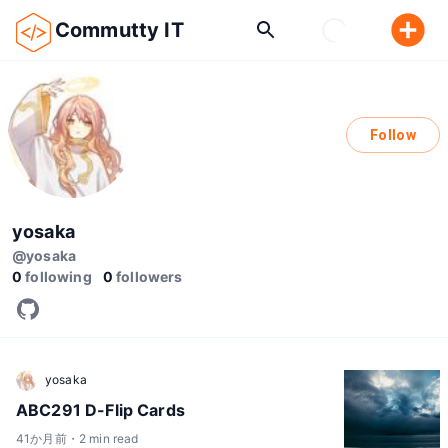
Commutty IT
Follow
yosaka
@
yosaka
0
following
0
followers
yosaka
ABC291 D-Flip Cards
41
か月前
・
2
min read