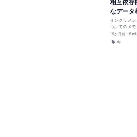
相互依存
なデータ
インクリメン
ついてのメモ
15
か月前
・
5
mi
zig