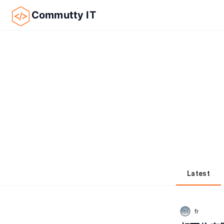
Commutty IT
Latest
fr