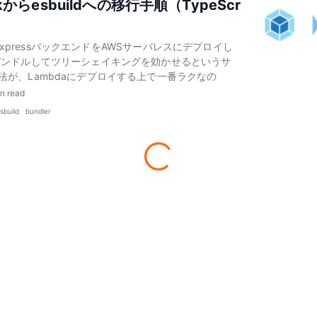
kからesbuildへの移行手順（TypeScr
pt/ExpressバックエンドをAWSサーバレスにデプロイし
バンドルしてツリーシェイキングを効かせるというサ
法が、Lambdaにデプロイする上で一番ラクなの
n read
sbuild
bundler