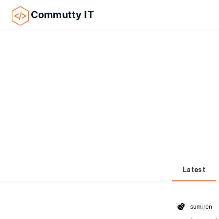
Commutty IT
Latest
sumiren