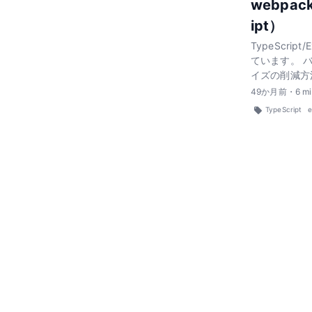
webpac
ipt）
TypeScri
ています。 
イズの削減方
49
か月前
・
6
mi
TypeScript
e