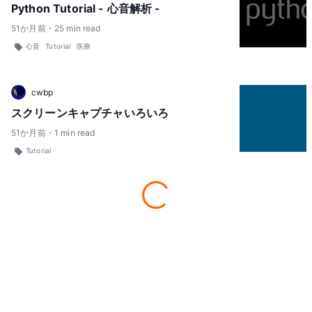
Python Tutorial - 心音解析 -
51
か月前
・
25
min read
心音
Tutorial
医療
cwbp
スクリーンキャプチャいろいろ
51
か月前
・
1
min read
Tutorial