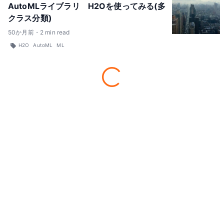
AutoMLライブラリ H2Oを使ってみる(多
クラス分類)
50
か月前
・
2
min read
H2O
AutoML
ML