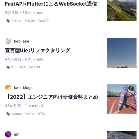
FastAPI+FlutterによるWebSocket通信
2
か月前
・
33
min read
Python
Flutter
FastAPI
heb lake
宣言型UIのリファクタリング
44
か月前
・
6
min read
iOS
Swift
SwiftUI
kabukiage
【2022】エンジニア向け研修資料まとめ
48
か月前
・
1
min read
docker
Python
HTML
am