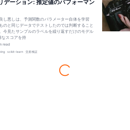
リデーション: 推定値のパフォーマン
良し悪しは、予測関数のパラメーター自体を学習
ものと同じデータでテストしたのでは判断すること
。今見たサンプルのラベルを繰り返すだけのモデル
正解なスコアを持
n read
ning
scikit-learn
交差検証