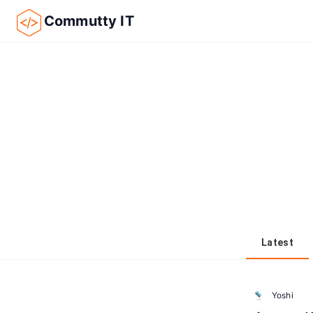
Commutty IT
Latest
Yoshi