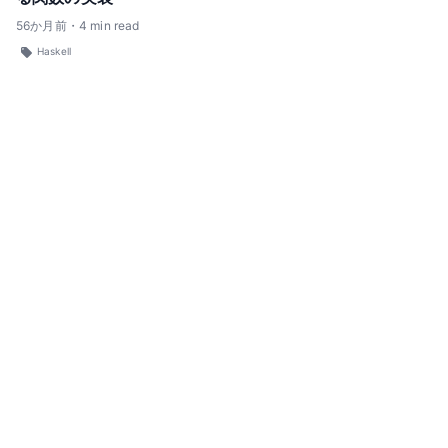
56
か月前
・
4
min read
Haskell