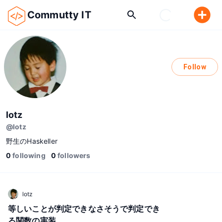
Commutty IT
Follow
lotz
@
lotz
野生のHaskeller
0
following
0
followers
lotz
等しいことが判定できなさそうで判定でき
る関数の実装