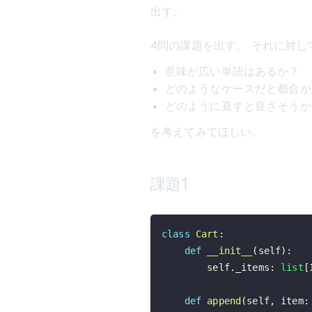
出す。
4問の課題を出す。 それに対し
意味が広い単語はあるか？
どのようなケースだと都合が
どのように直すと良さそうか
を考えてみてほしい。
課題1
class
Cart
:
def
__init__
(
self
)
:
        self
.
_items
:
list
[
def
append
(
self
,
 item
: