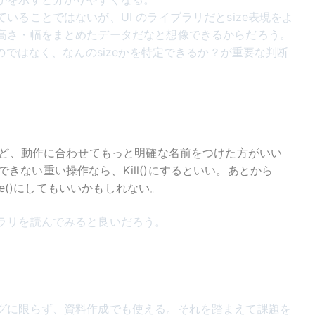
いることではないが、UI のライブラリだとsize表現をよ
高さ・幅をまとめたデータだなと想像できるからだろう。
なのではなく、なんのsizeかを特定できるか？が重要な判断
いけど、動作に合わせてもっと明確な名前をつけた方がいい
きない重い操作なら、Kill()にするといい。あとから
ause()にしてもいいかもしれない。
ラリを読んでみると良いだろう。
グに限らず、資料作成でも使える。それを踏まえて課題を