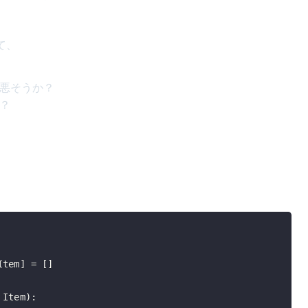
て、
悪そうか？
？
Item
]
=
[
]
 Item
)
: