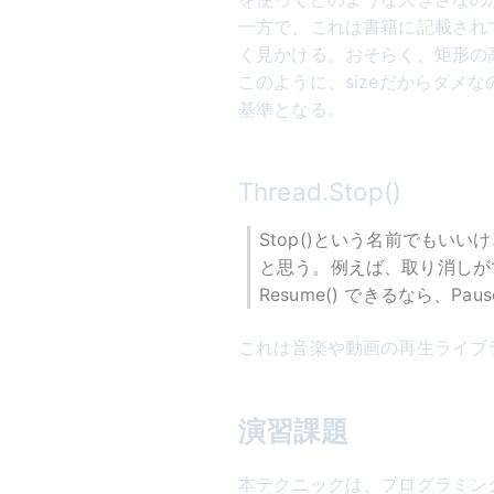
一方で、これは書籍に記載されて
く見かける。おそらく、矩形の
このように、sizeだからダメ
基準となる。
Thread.Stop()
Stop()という名前でもい
と思う。例えば、取り消しがで
Resume() できるなら、P
これは音楽や動画の再生ライブ
演習課題
本テクニックは、プログラミン