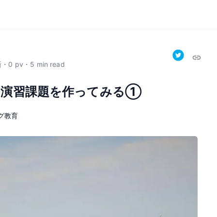
新
・
0
pv
・
5
min read
の演習課題を作ってみる①
グ教育