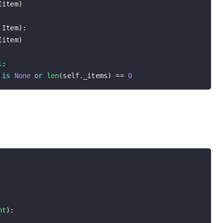
(
item
)
 Item
)
:
(
item
)
l
:
 
is
None
or
len
(
self
.
_items
)
==
0
nt
)
: