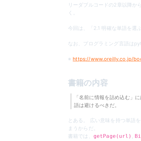
リーダブルコードの2章以降か
く。
今回は、「2.1 明確な単語を
なお、プログラミング言語はpyt
※
https://www.oreilly.co.jp/
書籍の内容
「名前に情報を詰め込む」に
語は避けるべきだ。
とある。 広い意味を持つ単語
まうからだ。
書籍では、
,
getPage(url)
B