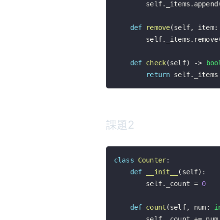
        self
.
_items
.
append
def
remove
(
self
,
 item
:
        self
.
_items
.
remove
def
check
(
self
)
-
>
boo
return
 self
.
_items
課題2
class
Counter
:
def
__init__
(
self
)
:
        self
.
_count 
=
0
def
count
(
self
,
 num
:
i
        self
.
_count 
+=