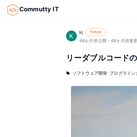
Commutty IT
kj
Follow
48
か月前
公開
・
48
か月前
更
リーダブルコード
ソフトウェア開発
プログラミン