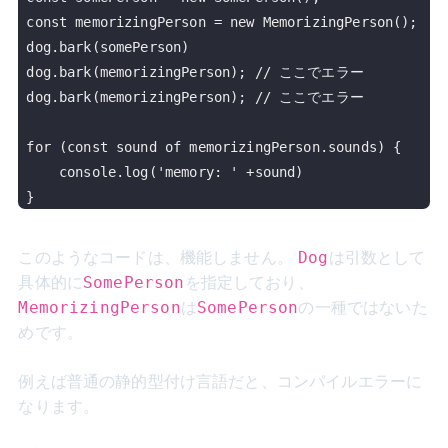
const memorizingPerson = new MemorizingPerson();

dog.bark(somePerson)

dog.bark(memorizingPerson); // ここでエラー

dog.bark(memorizingPerson); // ここでエラー

for (const sound of memorizingPerson.sounds) {

    console.log('memory: ' +sound)

このようなコードは、機能しません。
は引数として
Dog
具体的に
を指定しており、
SomePerson
は
の一種ではないた
MemorizingPerson
SomePerson
めです。
例えば普通の静的型付け言語だと、コンパイルエラーに
なります。