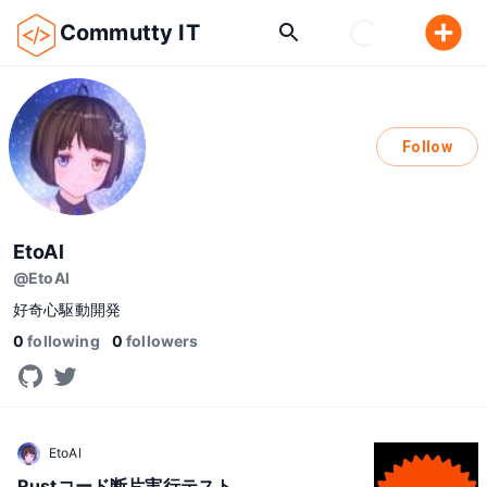
Commutty IT
Follow
EtoAl
@
EtoAl
好奇心駆動開発
0
following
0
followers
EtoAl
Rustコード断片実行テスト