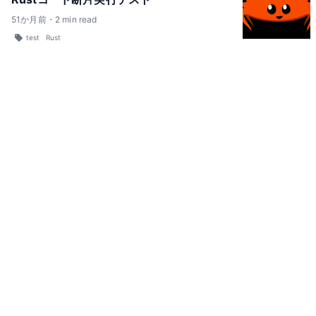
51
か月前
・
2
min read
test
Rust