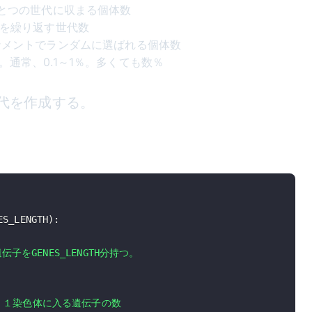
R: ひとつの世代に収まる個体数
 進化を繰り返す世代数
 トーナメントでランダムに選ばれる個体数
確率。通常、0.1～1％。多くても数％
世代を作成する。
ES_LENGTH
)
: