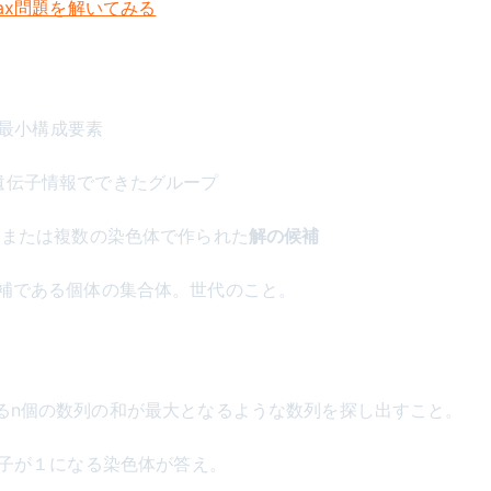
ax問題を解いてみる
る最小構成要素
）: 遺伝子情報でできたグループ
ひとつ、または複数の染色体で作られた
解の候補
 解の候補である個体の集合体。世代のこと。
らなるn個の数列の和が最大となるような数列を探し出すこと。
子が１になる染色体が答え。