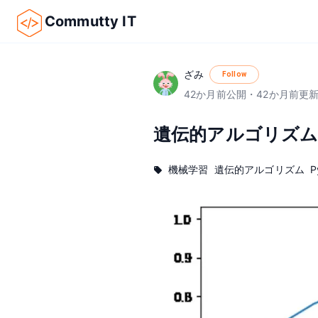
Commutty IT
ざみ
Follow
42
か月前
公開
・
42
か月前
更
遺伝的アルゴリズム
機械学習
遺伝的アルゴリズム
P