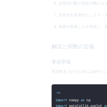
次世代の数が指定の数にな
次世代を現世代として３～
命題が収束したか判定し、
解説と関数の定義
事前準備
可読性を上げるためにpipやイ
import
 numpy 
as
import
 matplotlib
.
pyplot 
a