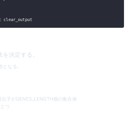
t
 clear_output
方法を決定する。
数となる。
 遺伝子がGENES_LENGTH個の集合体
ひとつ