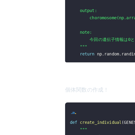
    """
return
 np
.
random
.
randi
個体関数の作成！
def
create_individual
(
GENE