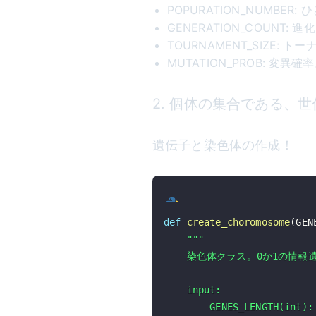
POPURATION_NUMBE
GENERATION_COUNT:
TOURNAMENT_SIZE:
MUTATION_PROB: 変異
2. 個体の集合である、
遺伝子と染色体の作成！
def
create_choromosome
(
GEN