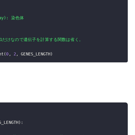
nt
(
0
,
2
,
 GENES_LENGTH
)
S_LENGTH
)
: