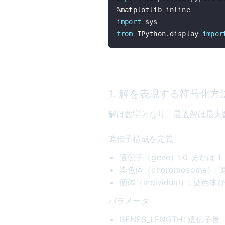
%
import
from
 IPython
.
display 
impor
1. 解を表現する符号化
解は数字となり、最適解は最大
遺伝子構成を定義
遺伝子（gene）: 0 または 1
染色体（choromosome）:
個体（individual）: 染色体
パラメータ
GENES_LENGTH: 遺伝子長