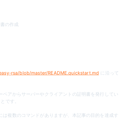
明書の作成
easy-rsa/blob/master/README.quickstart.md
に沿って
ーペアからサーバーやクライアントの証明書を発行してい
ことです。
には複数のコマンドがありますが、本記事の目的を達成す