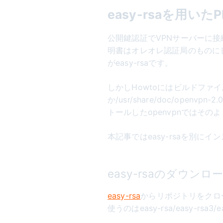
easy-rsaを用いた
公開鍵認証でVPNサーバーに接
明書はオレオレ認証局のものにしま
がeasy-rsaです。
しかしHowtoにはビルドファイルの中に
か/usr/share/doc/openv
トールしたopenvpnではそのよ
本記事ではeasy-rsaを別に
easy-rsaのダウンロ
easy-rsa
からリポジトリをクロー
使うのはeasy-rsa/easy-rs