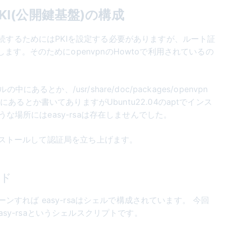
PKI(公開鍵基盤)の構成
続するためにはPKIを設定する必要がありますが、ルート証
す。そのためにopenvpnのHowtoで利用されているの
あるとか、/usr/share/doc/packages/openvpn
pn-2.0にあるとか書いてありますがUbuntu22.04のaptでインス
うな場所にはeasy-rsaは存在しませんでした。
インストールして認証局を立ち上げます。
ード
ンすれば easy-rsaはシェルで構成されています。 今回
a3/easy-rsaというシェルスクリプトです。