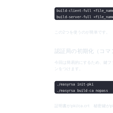
build-client-full <file_name
この2つを使うのが簡単です。
認証局の初期化（コマ
今回は簡易的にするため、鍵ファ
ンをつけます。
./easyrsa init-pki

証明書がpki/ca.crt 秘密鍵がp