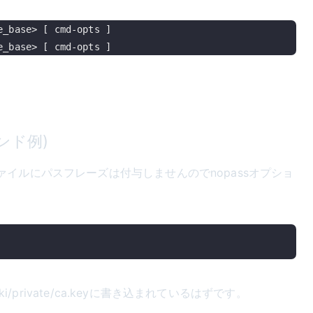
_base> [ cmd-opts ]

ンド例)
イルにパスフレーズは付与しませんのでnopassオプショ
ki/private/ca.keyに書き込まれているはずです。