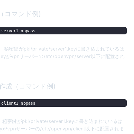
（コマンド例)
.crt 秘密鍵がpki/private/server1.keyに書き込まれているは
r1.keyがvpnサーバーの/etc/openvpn/server以下に配置され
作成（コマンド例)
crt 秘密鍵がpki/private/server1.keyに書き込まれているは
t1.keyがvpnサーバーの/etc/openvpn/client以下に配置されま