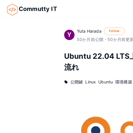
Commutty IT
Yuta Harada
Follow
Y
50
か月前
公開
・
50
か月前
更
Ubuntu 22.04
流れ
公開鍵
Linux
Ubuntu
環境構築