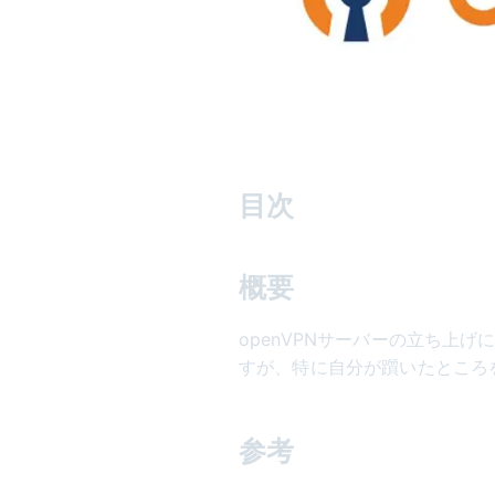
目次
概要
openVPNサーバーの立ち上
すが、特に自分が躓いたところ
参考