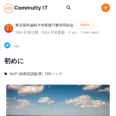
Commutty IT
東京医科歯科大学医療IT数学同好会
Follow
59
か月前
公開
・
59
か月前
更新
・
0
pv
・
1
min read
初めに
NLP (自然言語処理)
100ノック