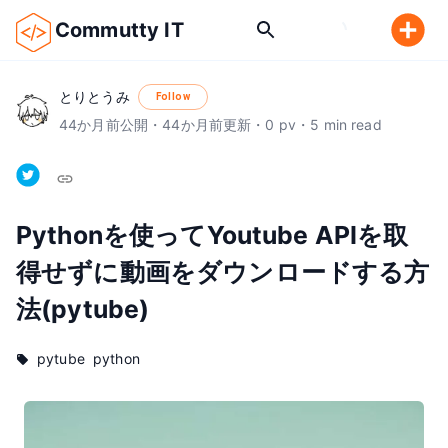
Commutty IT
とりとうみ
Follow
44
か月前
公開
・
44
か月前
更新
・
0
pv
・
5
min read
Pythonを使ってYoutube APIを取
得せずに動画をダウンロードする方
法(pytube)
pytube
python