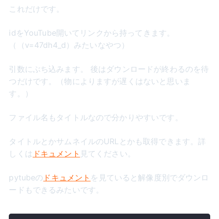
これだけです。
idをYouTube開いてリンクから持ってきます。
（（v=47dh4_d）みたいなやつ）
引数にぶち込みます。 後はダウンロードが終わるのを待
つだけです。（物によりますが遅くはないと思いま
す。）
ファイル名もタイトルなので分かりやすいです。
タイトルとかサムネイルのURLとかも取得できます。詳
しくは
ドキュメント
見てください。
pytubeの
ドキュメント
を見ていると解像度別でダウンロ
ードもできるみたいです。