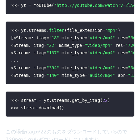
>>
>
 yt 
=
 YouTube
(
'http://youtube.com/watch?v=2lAe1
>>
>
 yt
.
streams
.
filter
(
file_extension
=
'mp4'
)
[
<
Stream
:
 itag
=
"18"
 mime_type
=
"video/mp4"
 res
=
"360
<
Stream
:
 itag
=
"22"
 mime_type
=
"video/mp4"
 res
=
"720p
<
Stream
:
 itag
=
"137"
 mime_type
=
"video/mp4"
 res
=
"108
.
.
.
<
Stream
:
 itag
=
"394"
 mime_type
=
"video/mp4"
 res
=
"Non
<
Stream
:
 itag
=
"140"
 mime_type
=
"audio/mp4"
 abr
=
"128
>>
>
 stream 
=
 yt
.
streams
.
get_by_itag
(
22
)
>>
>
 stream
.
download
(
)
この場合itagが22のものをダウンロードしているので
720pのものをダウンロードしていますね。