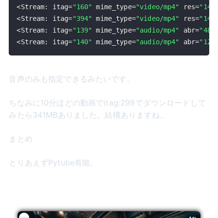
<
Stream
:
 itag
=
"160"
 mime_type
=
"video/mp4"
 res
=
"144
<
Stream
:
 itag
=
"394"
 mime_type
=
"video/mp4"
 res
=
"144
<
Stream
:
 itag
=
"139"
 mime_type
=
"audio/mp4"
 abr
=
"48k
<
Stream
:
 itag
=
"140"
 mime_type
=
"audio/mp4"
 abr
=
"128
音声のみも指定できるみたいです。
ちなみに10分ほどの動画でitag:299でダウンロードして
みたら341MBありました。結構ありますね。
まとめ
とりあえずPytube有能。
Ads