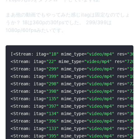
まあ他の動画でもやってみた感じitagは固定なのでしょ
うか？ 18は360pの30fpsでした。 299/399は
1080p/60fpsみたいです。
[
<
Stream
:
 itag
=
"18"
 mime_type
=
"video/mp4"
 res
=
"360
<
Stream
:
 itag
=
"22"
 mime_type
=
"video/mp4"
 res
=
"720p
<
Stream
:
 itag
=
"299"
 mime_type
=
"video/mp4"
 res
=
"108
<
Stream
:
 itag
=
"399"
 mime_type
=
"video/mp4"
 res
=
"108
<
Stream
:
 itag
=
"298"
 mime_type
=
"video/mp4"
 res
=
"720
<
Stream
:
 itag
=
"398"
 mime_type
=
"video/mp4"
 res
=
"720
<
Stream
:
 itag
=
"135"
 mime_type
=
"video/mp4"
 res
=
"480
<
Stream
:
 itag
=
"397"
 mime_type
=
"video/mp4"
 res
=
"480
<
Stream
:
 itag
=
"134"
 mime_type
=
"video/mp4"
 res
=
"360
<
Stream
:
 itag
=
"396"
 mime_type
=
"video/mp4"
 res
=
"360
<
Stream
:
 itag
=
"133"
 mime_type
=
"video/mp4"
 res
=
"240
<
Stream
:
 itag
=
"395"
 mime_type
=
"video/mp4"
 res
=
"240