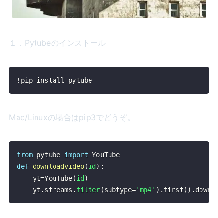
１．Pytubeのインストール
!pip install pytube
Mac/Linuxの場合はpip3でどうぞ。
from
 pytube 
import
def
downloadvideo
(
id
)
:
    yt
=
YouTube
(
id
)
    yt
.
streams
.
filter
(
subtype
=
'mp4'
)
.
first
(
)
.
downl