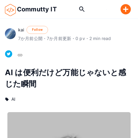
Commutty IT
kai
Follow
7
か月前
公開
・
7
か月前
更新
・
0
pv
・
2
min read
AI は便利だけど万能じゃないと感
じた瞬間
AI