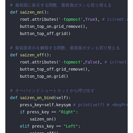
# 最前面に表示する関数、最前面ボタンも切り替える
def
saizen_on
(
)
:
    root
.
attributes
(
'-topmost'
,
True
)
,
# ic(root.at
    button_top_on
.
grid_remove
(
)
,
    button_top_off
.
grid
(
)
# 最前面表示を解除する関数、最前面ボタンも切り替える
def
saizen_off
(
)
:
    root
.
attributes
(
'-topmost'
,
False
)
,
# ic(root.a
    button_top_off
.
grid_remove
(
)
,
    button_top_on
.
grid
(
)
# キーバインドショートカットから呼び出す
def
saizen_on_bind
(
self
)
:
    press_key
=
self
.
keysym 
# print(self) # <KeyPres
if
 press_key 
==
"Right"
:
        saizen_on
(
)
elif
 press_key 
==
"Left"
: