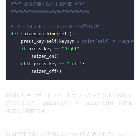
#### 各種機能を提供する関数 ####
###############################
# キーバインドショートカットから呼び出す
def
saizen_on_bind
(
self
)
:
    press_key
=
self
.
keysym 
# print(self) # <KeyPres
if
 press_key 
==
"Right"
:
        saizen_on
(
)
elif
 press_key 
==
"Left"
:
        saizen_off
(
)
bindしたキーボードショートカットから呼び出す関数を
追加しました。 saizen_on() と saizen_off() は前回
作成した関数です。
bindで呼び出した関数には一個引数が渡されています。