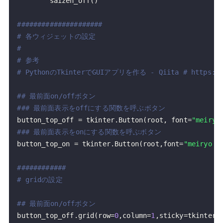
        saizen_off
(
)
#####################
# 各ウィジェットの設定
#
# 参考
# PythonのTkinterでGUIアプリを作る - Qiita # https://qi
## 最前面on/offボタン
### 最前面表示をoffにする関数を呼ぶボタン
button_top_off 
=
 tkinter
.
Button
(
root
,
 font
=
"meiryo
### 最前面表示をonにする関数を呼ぶボタン
button_top_on 
=
 tkinter
.
Button
(
root
,
font
=
"meiryo 4
############
# gridの設定
## 最前面on/offボタン
button_top_off
.
grid
(
row
=
0
,
column
=
1
,
sticky
=
tkinter
.