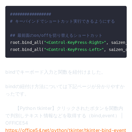
#################
# キーバインドでショートカット実行できるようにする
## 最前面のon/offを切り替えるショートカット
root
.
bind_all
(
"<Control-KeyPress-Right>"
,
 saizen_o
root
.
bind_all
(
"<Control-KeyPress-Left>"
,
 saizen_on
bindでキーボード入力と関数を紐付けました。
bindの紐付け方法については下記ページが分かりやすか
ったです。
【Python tkinter】クリックされたボタンを関数内
で判別しテキスト情報などを取得する（bind,event） |
OFFICE54
https://office54.net/python/tkinter/tkinter-bind-event