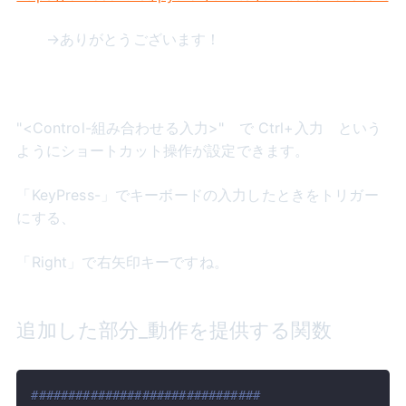
→ありがとうございます！
"<Control-組み合わせる入力>" で Ctrl+入力 という
ようにショートカット操作が設定できます。
「KeyPress-」でキーボードの入力したときをトリガー
にする、
「Right」で右矢印キーですね。
追加した部分_動作を提供する関数
###############################