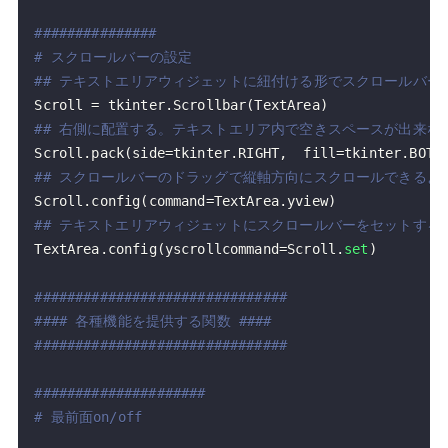
###############
# スクロールバーの設定
## テキストエリアウィジェットに紐付ける形でスクロールバー
Scroll 
=
 tkinter
.
Scrollbar
(
TextArea
)
## 右側に配置する。テキストエリア内で空きスペースが出来な
Scroll
.
pack
(
side
=
tkinter
.
RIGHT
,
  fill
=
tkinter
.
BOTH
## スクロールバーのドラッグで縦軸方向にスクロールできるよ
Scroll
.
config
(
command
=
TextArea
.
yview
)
## テキストエリアウィジェットにスクロールバーをセットする
TextArea
.
config
(
yscrollcommand
=
Scroll
.
set
)
###############################
#### 各種機能を提供する関数 ####
###############################
#####################
# 最前面on/off