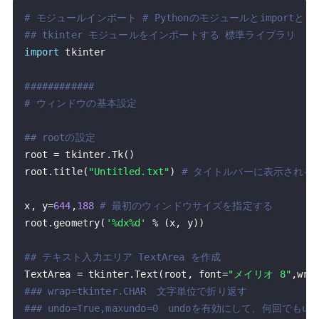
# モジュールインポート # Pythonのモジュールとimportとfrom入門 - 
## tkinter モジュールをインポートする 標準ライブラリ
import
############
# ウィンドウの基本設定
## rootの設定
root 
=
 tkinter
.
Tk
(
)
root
.
title
(
"Untitled.txt"
)
# タイトルバーに表示される
x
,
 y
=
644
,
188
# 最初のウィンドウサイズを指定する
root
.
geometry
(
'%dx%d'
%
(
x
,
 y
)
)
## テキスト入力エリア TextArea を作成
TextArea 
=
 tkinter
.
Text
(
root
,
 font
=
"メイリオ 8"
,
wra
### wrap=tkinter.CHAR　文字単位で折り返す
### undo=True,maxundo=0　undoを有効にして、何回でも