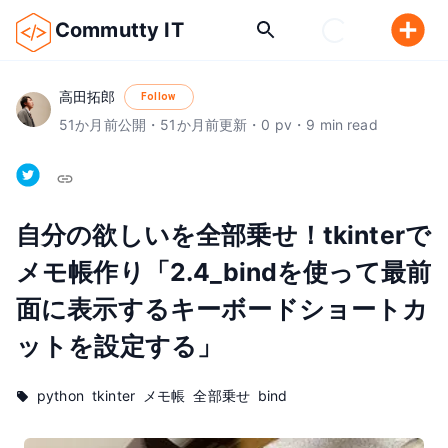
Commutty IT
高田拓郎
Follow
51
か月前
公開
・
51
か月前
更新
・
0
pv
・
9
min read
自分の欲しいを全部乗せ！tkinterで
メモ帳作り「2.4_bindを使って最前
面に表示するキーボードショートカ
ットを設定する」
python
tkinter
メモ帳
全部乗せ
bind