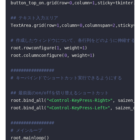
button_top_on
.
grid
(
row
=
0
,
column
=
1
,
sticky
=
tkinter
.
E
## テキスト入力エリア
TextArea
.
grid
(
row
=
1
,
column
=
0
,
columnspan
=
2
,
sticky
=
t
# 作成したウィンドウについて、各行列をどのように伸縮するか
root
.
rowconfigure
(
1
,
 weight
=
1
)
root
.
columnconfigure
(
0
,
 weight
=
1
)
#################
# キーバインドでショートカット実行できるようにする
## 最前面のon/offを切り替えるショートカット
root
.
bind_all
(
"<Control-KeyPress-Right>"
,
 saizen_o
root
.
bind_all
(
"<Control-KeyPress-Left>"
,
 saizen_on
#################
# メインループ
root
.
mainloop
(
)