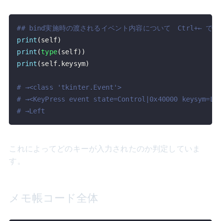
## bind実施時の渡されるイベント内容について　Ctrl+← で
print
(
self
)
print
(
type
(
self
)
)
print
(
self
.
keysym
)
# →<class 'tkinter.Event'>
# →<KeyPress event state=Control|0x40000 keysym=Le
# →Left
これによってどのキーが入力されたのか判定していま
す。
メモ帳コード全体