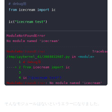
# debug用
from
 icecream 
import
ic
(
"icecream test"
)
ModuleNotFoundError
No module named 'icecream'
---------------------------------------------------
ModuleNotFoundError
                       Traceback
/tmp/ipykernel_41/3888832687.py
 in 
<module>
      1
# debug用
----> 2
from
icecream
import
ic
      3
      4
ic
(
"icecream test"
)
ModuleNotFoundError
: No module named 'icecream'
そんなモジュールはないというエラーになりました。