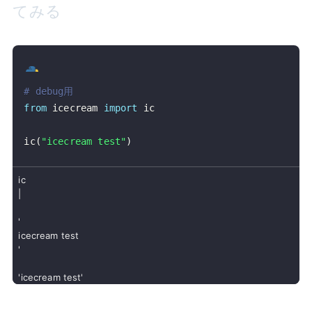
てみる
# debug用
from
 icecream 
import
ic
(
"icecream test"
)
ic
|
'
icecream test
'
'icecream test'