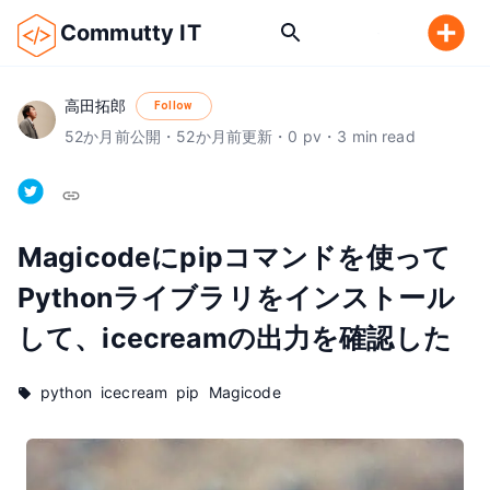
Commutty IT
高田拓郎
Follow
52
か月前
公開
・
52
か月前
更新
・
0
pv
・
3
min read
Magicodeにpipコマンドを使って
Pythonライブラリをインストール
して、icecreamの出力を確認した
python
icecream
pip
Magicode