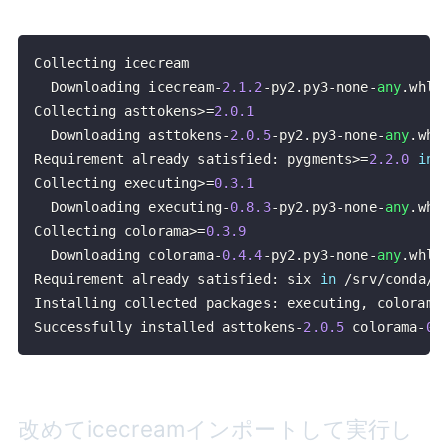
  Downloading icecream
-
2.1
.2
-
py2
.
py3
-
none
-
any
.
whl 
Collecting asttokens
>=
2.0
.1
  Downloading asttokens
-
2.0
.5
-
py2
.
py3
-
none
-
any
.
whl
Requirement already satisfied
:
 pygments
>=
2.2
.0
in
Collecting executing
>=
0.3
.1
  Downloading executing
-
0.8
.3
-
py2
.
py3
-
none
-
any
.
whl
Collecting colorama
>=
0.3
.9
  Downloading colorama
-
0.4
.4
-
py2
.
py3
-
none
-
any
.
whl 
Requirement already satisfied
:
 six 
in
/
srv
/
conda
/
e
Installing collected packages
:
 executing
,
 colorama
Successfully installed asttokens
-
2.0
.5
 colorama
-
0.
改めてicecreamインポートして実行し