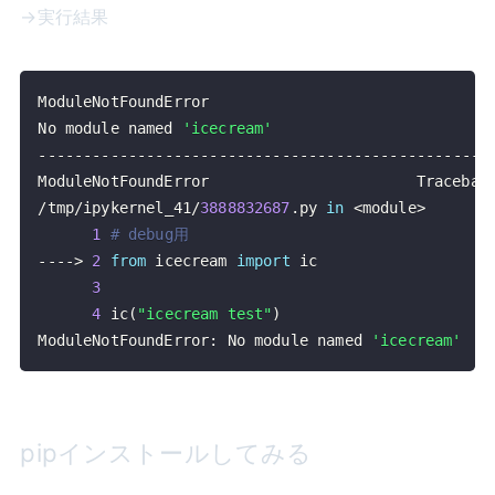
→実行結果
No module named 
'icecream'
-
-
-
-
-
-
-
-
-
-
-
-
-
-
-
-
-
-
-
-
-
-
-
-
-
-
-
-
-
-
-
-
-
-
-
-
-
-
-
-
-
-
-
-
-
-
-
-
-
-
ModuleNotFoundError                       Tracebac
/
tmp
/
ipykernel_41
/
3888832687
.
py 
in
<
module
>
1
# debug用
-
-
-
-
>
2
from
 icecream 
import
3
4
 ic
(
"icecream test"
)
ModuleNotFoundError
:
 No module named 
'icecream'
pipインストールしてみる