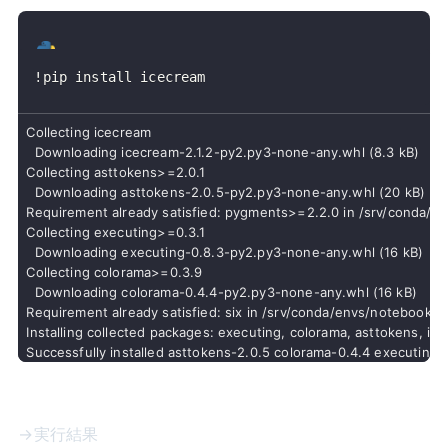
!pip install icecream
Collecting asttokens>=2.0.1

  Downloading asttokens-2.0.5-py2.py3-none-any.whl (20 kB)

Collecting executing>=0.3.1

  Downloading colorama-0.4.4-py2.py3-none-any.whl (16 kB)

→実行結果