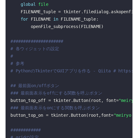
global
file
    FILENAME_tuple 
=
 tkinter
.
filedialog
.
askopenfil
for
 FILENAME 
in
 FILENAME_tuple
:
        openFile_subprocess
(
FILENAME
)
#####################
# 各ウィジェットの設定
#
# 参考
# PythonのTkinterでGUIアプリを作る - Qiita # https://qi
## 最前面on/offボタン
### 最前面表示をoffにする関数を呼ぶボタン
button_top_off 
=
 tkinter
.
Button
(
root
,
 font
=
"meiryo
### 最前面表示をonにする関数を呼ぶボタン
button_top_on 
=
 tkinter
.
Button
(
root
,
font
=
"meiryo 4
############
# gridの設定