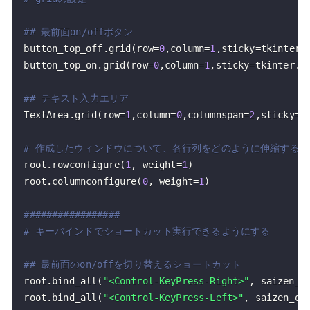
## 最前面on/offボタン
button_top_off
.
grid
(
row
=
0
,
column
=
1
,
sticky
=
tkinter
.
button_top_on
.
grid
(
row
=
0
,
column
=
1
,
sticky
=
tkinter
.
E
## テキスト入力エリア
TextArea
.
grid
(
row
=
1
,
column
=
0
,
columnspan
=
2
,
sticky
=
t
# 作成したウィンドウについて、各行列をどのように伸縮するか
root
.
rowconfigure
(
1
,
 weight
=
1
)
root
.
columnconfigure
(
0
,
 weight
=
1
)
#################
# キーバインドでショートカット実行できるようにする
## 最前面のon/offを切り替えるショートカット
root
.
bind_all
(
"<Control-KeyPress-Right>"
,
 saizen_o
root
.
bind_all
(
"<Control-KeyPress-Left>"
,
 saizen_on