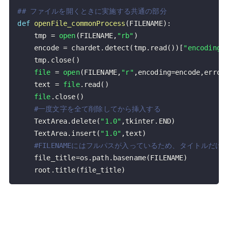
## ファイルを開くときに実施する共通の部分
def
openFile_commonProcess
(
FILENAME
)
:
    tmp 
=
open
(
FILENAME
,
"rb"
)
    encode 
=
 chardet
.
detect
(
tmp
.
read
(
)
)
[
"encoding"
    tmp
.
close
(
)
file
=
open
(
FILENAME
,
"r"
,
encoding
=
encode
,
error
    text 
=
file
.
read
(
)
file
.
close
(
)
#一度文字を全て削除してから挿入する
    TextArea
.
delete
(
"1.0"
,
tkinter
.
END
)
    TextArea
.
insert
(
"1.0"
,
text
)
#FILENAMEにはフルパスが入っているため、タイトルだけ
    file_title
=
os
.
path
.
basename
(
FILENAME
)
    root
.
title
(
file_title
)