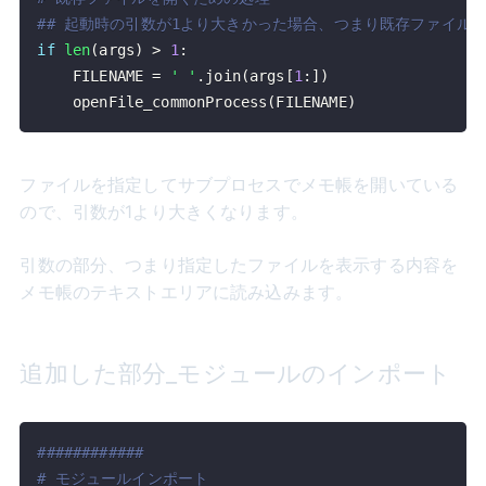
## 起動時の引数が1より大きかった場合、つまり既存ファイル
if
len
(
args
)
>
1
:
    FILENAME 
=
' '
.
join
(
args
[
1
:
]
)
    openFile_commonProcess
(
FILENAME
)
ファイルを指定してサブプロセスでメモ帳を開いている
ので、引数が1より大きくなります。
引数の部分、つまり指定したファイルを表示する内容を
メモ帳のテキストエリアに読み込みます。
追加した部分_モジュールのインポート
############
# モジュールインポート