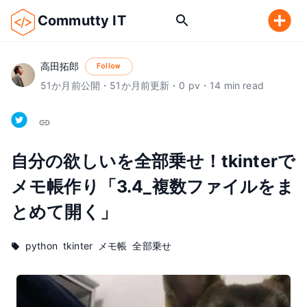
Commutty IT
高田拓郎
Follow
51
か月前
公開
・
51
か月前
更新
・
0
pv
・
14
min read
自分の欲しいを全部乗せ！tkinterで
メモ帳作り「3.4_複数ファイルをま
とめて開く」
python
tkinter
メモ帳
全部乗せ