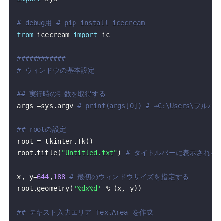
# debug用 # pip install icecream
from
 icecream 
import
############
# ウィンドウの基本設定
## 実行時の引数を取得する
args 
=
sys
.
argv 
# print(args[0]) # →C:\Users\フルパス
## rootの設定
root 
=
 tkinter
.
Tk
(
)
root
.
title
(
"Untitled.txt"
)
# タイトルバーに表示される
x
,
 y
=
644
,
188
# 最初のウィンドウサイズを指定する
root
.
geometry
(
'%dx%d'
%
(
x
,
 y
)
)
## テキスト入力エリア TextArea を作成