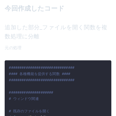
今回作成したコード
追加した部分_ファイルを開く関数を複
数処理に分離
元の処理
###############################
#### 各種機能を提供する関数 ####
###############################
#####################
# ウィンドウ関連
# 既存のファイルを開く