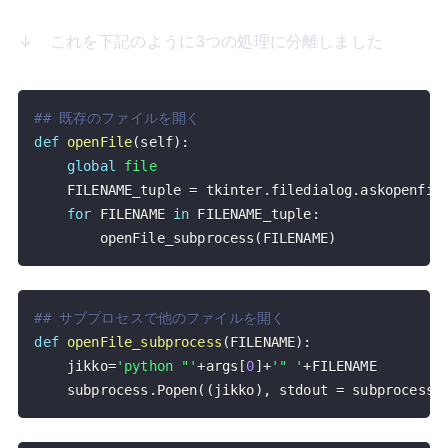
↓ これを下記のように3つの処理に分離しました
## 既存のファイルを開く
def
openFile
(
self
)
:
global
file
    FILENAME_tuple 
=
 tkinter
.
filedialog
.
askopenfil
for
 FILENAME 
in
 FILENAME_tuple
:
        openFile_subprocess
(
FILENAME
)
## サブプロセスで他のファイルを開く
def
openFile_subprocess
(
FILENAME
)
:
    jikko
=
'python "'
+
args
[
0
]
+
'" '
+
    subprocess
.
Popen
(
(
jikko
)
,
 stdout 
=
 subprocess
.