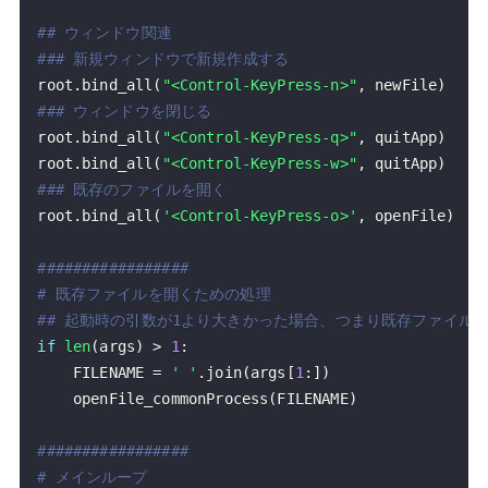
## ウィンドウ関連
### 新規ウィンドウで新規作成する
root
.
bind_all
(
"<Control-KeyPress-n>"
,
 newFile
)
### ウィンドウを閉じる
root
.
bind_all
(
"<Control-KeyPress-q>"
,
 quitApp
)
root
.
bind_all
(
"<Control-KeyPress-w>"
,
 quitApp
)
### 既存のファイルを開く
root
.
bind_all
(
'<Control-KeyPress-o>'
,
 openFile
)
#################
# 既存ファイルを開くための処理
## 起動時の引数が1より大きかった場合、つまり既存ファイル
if
len
(
args
)
>
1
:
    FILENAME 
=
' '
.
join
(
args
[
1
:
]
)
    openFile_commonProcess
(
FILENAME
)
#################
# メインループ