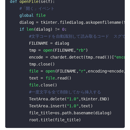
def
openFile
(
self
)
:
#「開く」イベント
global
file
    dialog 
=
 tkinter
.
filedialog
.
askopenfilename
(
fi
if
len
(
dialog
)
!=
0
:
#文字コードを自動識別して読み取るコード　スグできる!Tkinte
        FILENAME 
=
        tmp 
=
open
(
FILENAME
,
"rb"
)
        encode 
=
 chardet
.
detect
(
tmp
.
read
(
)
)
[
"encod
        tmp
.
close
(
)
file
=
open
(
FILENAME
,
"r"
,
encoding
=
encode
,
e
        text 
=
file
.
read
(
)
file
.
close
(
)
#一度文字を全て削除してから挿入する
        TextArea
.
delete
(
"1.0"
,
tkinter
.
END
)
        TextArea
.
insert
(
"1.0"
,
text
)
        file_title
=
os
.
path
.
basename
(
dialog
)
        root
.
title
(
file_title
)