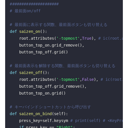
#####################
# 最前面on/off
# 最前面に表示する関数、最前面ボタンも切り替える
def
saizen_on
(
)
:
    root
.
attributes
(
'-topmost'
,
True
)
,
# ic(root.at
    button_top_on
.
grid_remove
(
)
,
    button_top_off
.
grid
(
)
# 最前面表示を解除する関数、最前面ボタンも切り替える
def
saizen_off
(
)
:
    root
.
attributes
(
'-topmost'
,
False
)
,
# ic(root.a
    button_top_off
.
grid_remove
(
)
,
    button_top_on
.
grid
(
)
# キーバインドショートカットから呼び出す
def
saizen_on_bind
(
self
)
:
    press_key
=
self
.
keysym 
# print(self) # <KeyPres
if
 press_key 
==
"Right"
: