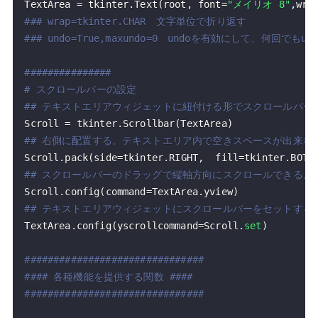
TextArea 
=
 tkinter
.
Text
(
root
,
 font
=
"メイリオ 8"
,
wra
### wrap=tkinter.CHAR　文字単位で折り返す
### undo=True,maxundo=0　undoを有効にして、何回でも
###############
# スクロールバーの設定
## テキストエリアウィジェットに紐付ける形でスクロールバー
Scroll 
=
 tkinter
.
Scrollbar
(
TextArea
)
## 右側に配置する。テキストエリア内で空きスペースが出来な
Scroll
.
pack
(
side
=
tkinter
.
RIGHT
,
  fill
=
tkinter
.
BOTH
## スクロールバーのドラッグで縦軸方向にスクロールできるよ
Scroll
.
config
(
command
=
TextArea
.
yview
)
## テキストエリアウィジェットにスクロールバーをセットする
TextArea
.
config
(
yscrollcommand
=
Scroll
.
set
)
###############################
#### 各種機能を提供する関数 ####
###############################