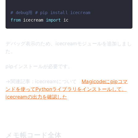
# debug用 # pip install icecream
from
 icecream 
import
 ic
デバッグ表示のため、icecreamモジュールを追加しまし
た。
pipインストールが必要です。
→関連記事：icecreamについて
Magicodeにpipコマ
ンドを使ってPythonライブラリをインストールして、
icecreamの出力を確認した
メモ帳コード全体