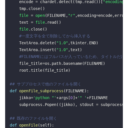
    encode 
=
 chardet
.
detect
(
tmp
.
read
(
)
)
[
"encoding"
    tmp
.
close
(
)
file
=
open
(
FILENAME
,
"r"
,
encoding
=
encode
,
error
    text 
=
file
.
read
(
)
file
.
close
(
)
#一度文字を全て削除してから挿入する
    TextArea
.
delete
(
"1.0"
,
tkinter
.
END
)
    TextArea
.
insert
(
"1.0"
,
text
)
#FILENAMEにはフルパスが入っているため、タイトルだけ
    file_title
=
os
.
path
.
basename
(
FILENAME
)
    root
.
title
(
file_title
)
## サブプロセスで他のファイルを開く
def
openFile_subprocess
(
FILENAME
)
:
    jikko
=
'python "'
+
args
[
0
]
+
'" '
+
    subprocess
.
Popen
(
(
jikko
)
,
 stdout 
=
 subprocess
.
## 既存のファイルを開く
def
openFile
(
self
)
: