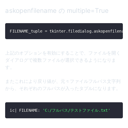
askopenfilename の multiple=True
FILENAME_tuple 
=
 tkinter
.
filedialog
.
askopenfilenam
上記のオプションを有効にすることで、ファイルを開く
ダイアログで複数ファイルが選択できるようになりま
す。
またこれにより戻り値が、元々ファイルフルパス文字列
から、それぞれのフルパスが入ったタプルになります。
ic
|
 FILENAME
:
'C:/フルパス/テストファイル.txt'