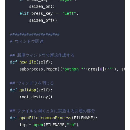
        saizen_on
(
)
elif
 press_key 
==
"Left"
:
        saizen_off
(
)
#####################
# ウィンドウ関連
## 新規ウィンドウで新規作成する
def
newFile
(
self
)
:
    subprocess
.
Popen
(
(
'python "'
+
args
[
0
]
+
'"'
)
,
 std
## ウィンドウを閉じる
def
quitApp
(
self
)
:
    root
.
destroy
(
)
## ファイルを開くときに実施する共通の部分
def
openFile_commonProcess
(
FILENAME
)
:
    tmp 
=
open
(
FILENAME
,
"rb"
)