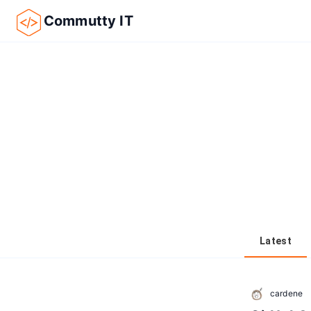
Commutty IT
Latest
cardene