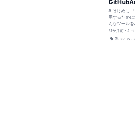
GitHub
# はじめに 
用するために
んなツールを思
51
か月前
・
4
mi
Github
pyth