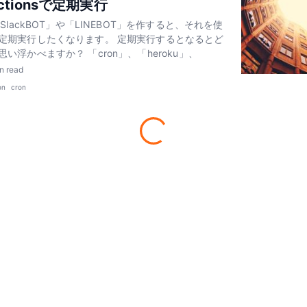
Actionsで定期実行
「SlackBOT」や「LINEBOT」を作すると、それを使
定期実行したくなります。 定期実行するとなるとど
い浮かべますか？ 「cron」、「heroku」、
n read
on
cron