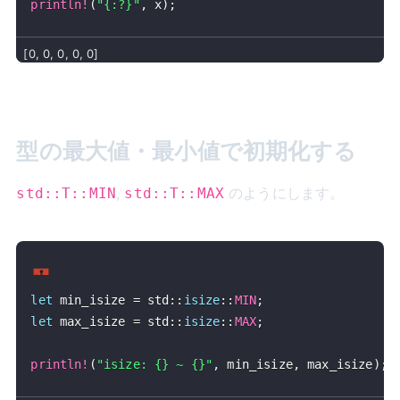
println!
(
"{:?}"
,
 x
)
;
型の最大値・最小値で初期化する
,
のようにします。
std::T::MIN
std::T::MAX
let
 min_isize 
=
std
::
isize
::
MIN
;
let
 max_isize 
=
std
::
isize
::
MAX
;
println!
(
"isize: {} ~ {}"
,
 min_isize
,
 max_isize
)
;