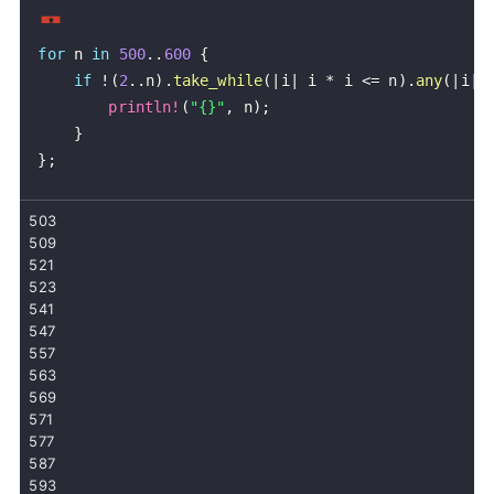
for
 n 
in
500
..
600
{
if
!
(
2
..
n
)
.
take_while
(
|
i
|
 i 
*
 i 
<=
 n
)
.
any
(
|
i
|
 
println!
(
"{}"
,
 n
)
;
}
}
;