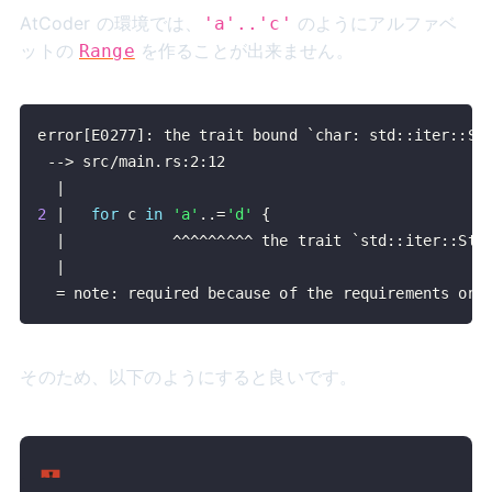
AtCoder の環境では、
のようにアルファベ
'a'..'c'
ットの
を作ることが出来ません。
Range
error
[
E0277
]
: the trait bound 
`
char: std::iter::St
 --
>
|
2
|
for
c
in
'a'
..
=
'd'
{
|
            ^^^^^^^^^ the trait 
`
std::iter::Ste
|
=
 note: required because of the requirements on 
そのため、以下のようにすると良いです。