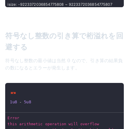
符号なし整数の引き算で桁溢れを回
避する
0
0
符号なし整数の最小値は当然
なので、引き算の結果負
の数になるとエラーが発生します。
1u8
-
5u8
Error
this arithmetic operation will overflow