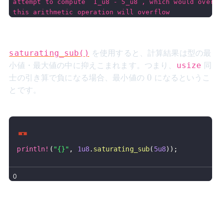
attempt to compute `1_u8 - 5_u8`, which would overf
this arithmetic operation will overflow
を使用すると、計算結果は型の最
saturating_sub()
小値・最大値の中に抑えこまれます。つまり、
同
usize
0
0
士の引き算で負になる場合、最小値の
になるというこ
とです。
println!
(
"{}"
,
1u8
.
saturating_sub
(
5u8
)
)
;