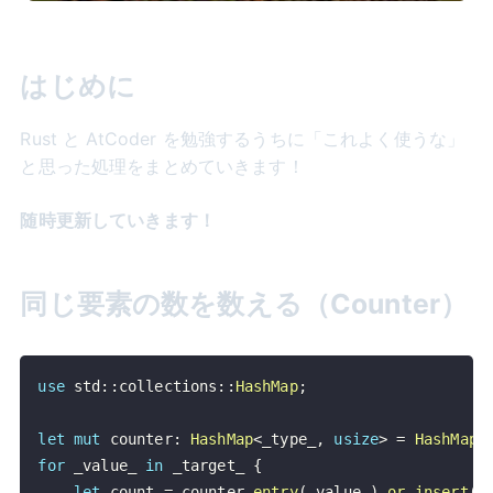
はじめに
Rust と AtCoder を勉強するうちに「これよく使うな」
と思った処理をまとめていきます！
随時更新していきます！
同じ要素の数を数える（Counter）
use
std
::
collections
::
HashMap
;
let
mut
 counter
:
HashMap
<
_type_
,
usize
>
=
HashMap
:
for
 _value_ 
in
 _target_ 
{
let
 count 
=
 counter
.
entry
(
_value_
)
.
or_insert
(
0