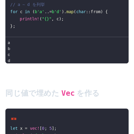
// a ~ d を列挙
for
 c 
in
(
b'a'
..=
b'd'
)
.
map
(
char
::
from
)
{
println!
(
"{}"
,
 c
)
;
}
;
同じ値で埋めた
を作る
Vec
let
 x 
=
vec!
[
0
;
5
]
;