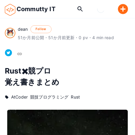
Commutty IT
dean
Follow
51
か月前
公開
・
51
か月前
更新
・
0
pv
・
4
min read
Rust✖️競プロ

覚え書きまとめ
AtCoder
競技プログラミング
Rust