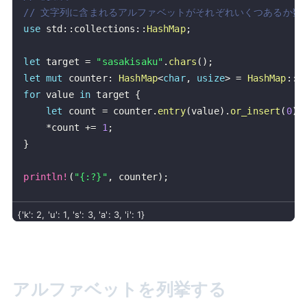
// 文字列に含まれるアルファベットがそれぞれいくつあるか数
use
std
::
collections
::
HashMap
;
let
 target 
=
"sasakisaku"
.
chars
(
)
;
let
mut
 counter
:
HashMap
<
char
,
usize
>
=
HashMap
::
n
for
 value 
in
 target 
{
let
 count 
=
 counter
.
entry
(
value
)
.
or_insert
(
0
)
;
*
count 
+=
1
;
}
println!
(
"{:?}"
,
 counter
)
;
アルファベットを列挙する