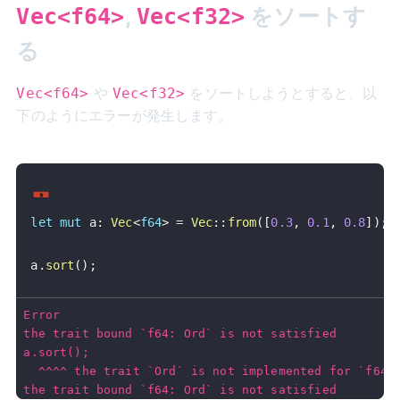
,
をソートす
Vec<f64>
Vec<f32>
る
や
をソートしようとすると、以
Vec<f64>
Vec<f32>
下のようにエラーが発生します。
let
mut
 a
:
Vec
<
f64
>
=
Vec
::
from
(
[
0.3
,
0.1
,
0.8
]
)
;
a
.
sort
(
)
;
Error
the trait bound `f64: Ord` is not satisfied
a.sort();
  ^^^^ the trait `Ord` is not implemented for `f64`
the trait bound `f64: Ord` is not satisfied