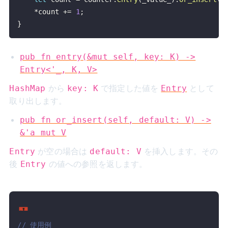
*
count 
+=
1
;
}
pub fn entry(&mut self, key: K) ->
Entry<'_, K, V>
から
で指定した値を
として
HashMap
key: K
Entry
取り出します。
pub fn or_insert(self, default: V) ->
&'a mut V
が空の場合は
を挿入します。その
Entry
default: V
後
の値への参照を返します。
Entry
// 使用例