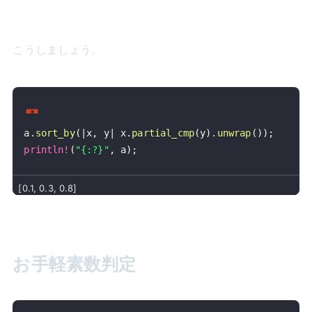
こうしましょう。
a
.
sort_by
(
|
x
,
 y
|
 x
.
partial_cmp
(
y
)
.
unwrap
(
)
)
;
println!
(
"{:?}"
,
 a
)
;
お手軽素数判定