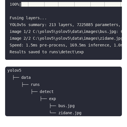
Results saved to runs\detect\exp
yolov5

  ├── data

      ├── runs

          ├── detect

              ├── exp

                  ├── bus.jpg
