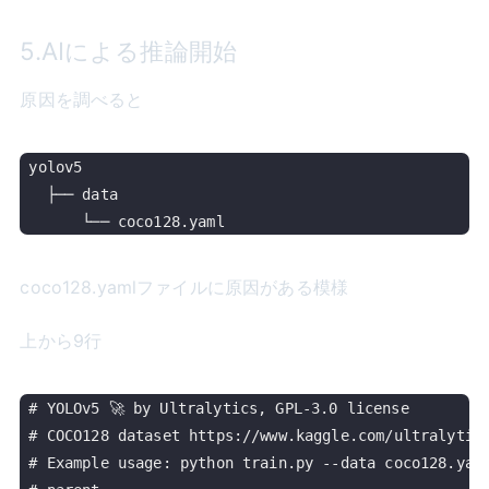
5.AIによる推論開始
原因を調べると
yolov5

  ├── data

coco128.yamlファイルに原因がある模様
上から9行
# YOLOv5 🚀 by Ultralytics, GPL-3.0 license

# COCO128 dataset https://www.kaggle.com/ultralytics
# Example usage: python train.py --data coco128.yaml