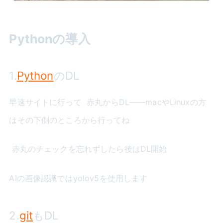
Pythonの導入
1.
Python
のDL
早速サイトに行って
赤丸からDL――macやLinuxの方
はその下側のところから行ってね
赤丸のチェックを忘れずしたら後はDL開始
AIの画像認識ではyolov5を使用します
2.
git
もDL