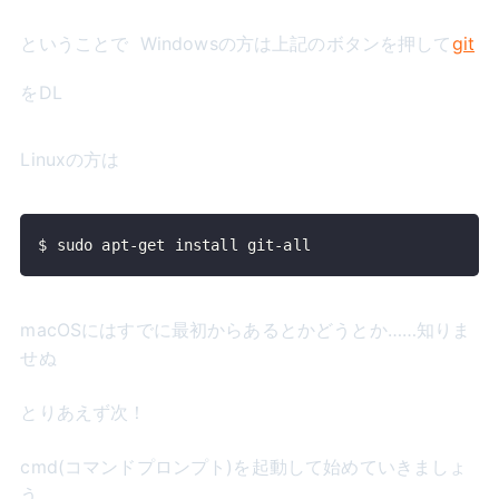
ということで
Windowsの方は上記のボタンを押して
git
をDL
Linuxの方は
$ sudo apt-get install git-all
macOSにはすでに最初からあるとかどうとか……知りま
せぬ
とりあえず次！
cmd(コマンドプロンプト)を起動して始めていきましょ
う