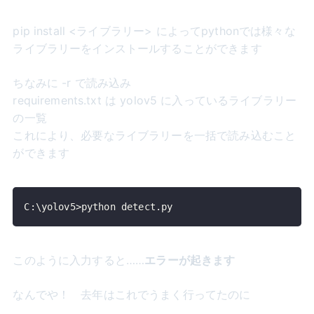
pip install <ライブラリー> によってpythonでは様々な
ライブラリーをインストールすることができます
ちなみに -r で読み込み
requirements.txt は yolov5 に入っているライブラリー
の一覧
これにより、必要なライブラリーを一括で読み込むこと
ができます
C:\yolov5>python detect.py
このように入力すると……
エラーが起きます
なんでや！ 去年はこれでうまく行ってたのに