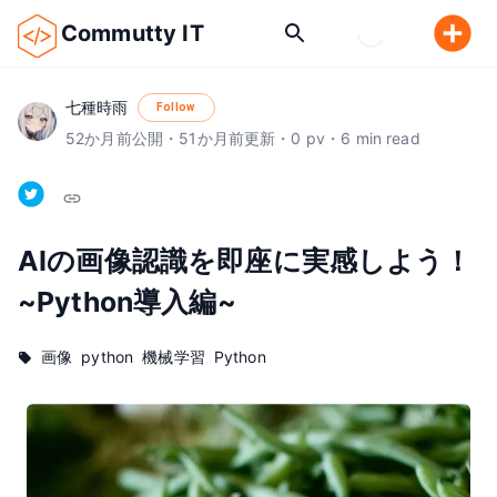
Commutty IT
七種時雨
Follow
52
か月前
公開
・
51
か月前
更新
・
0
pv
・
6
min read
AIの画像認識を即座に実感しよう！
~Python導入編~
画像
python
機械学習
Python