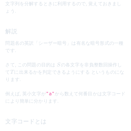
文字列を分解するときに利用するので, 覚えておきまし
ょう.
解説
問題名の英訳「シーザー暗号」は有名な暗号形式の一種
です.
S
さて, この問題の目的は
の各文字を非負整数回操作し
S
T
て
に出来るかを判定できるようにする というものにな
T
ります.
例えば, 英小文字が
から数えて何番目かは文字コード
"a"
により簡単に分かります.
文字コードとは