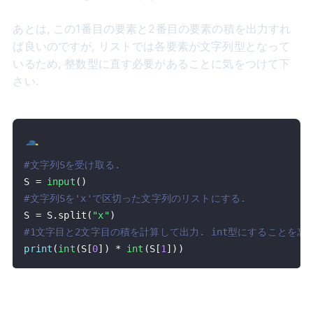
あとは, この1番目の要素と2番目の要素の積を出力すれ
ば良いのですが, リストでは各要素が文字列型となって
いるため, 整数型に直す必要があることに気をつけて下
さい.
#文字列Sを受け取る.
S 
=
input
(
)
#文字列Sを'x'で区切った文字列のリストにする.
S 
=
 S
.
split
(
"x"
)
#1文字目と2文字目の積を計算して出力. int型にすることを忘
print
(
int
(
S
[
0
]
)
*
int
(
S
[
1
]
)
)