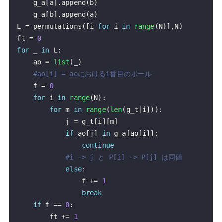
    g_a
[
a
]
.
append
(
b
)
    g_a
[
b
]
.
append
(
a
)
L 
=
 permutations
(
[
i 
for
 i 
in
range
(
N
)
]
,
N
)
ft 
=
0
for
 _ 
in
 L
:
    ao 
=
list
(
_
)
#ao[i] = aoにおけるi番目のボール
    f 
=
0
for
 i 
in
range
(
N
)
:
for
 m 
in
range
(
len
(
g_t
[
i
]
)
)
:
            j 
=
 g_t
[
i
]
[
m
]
if
 ao
[
j
]
in
 g_a
[
ao
[
i
]
]
:
continue
#i -> j と P[i] -> P[j] は同値
else
:
                f 
+=
1
break
if
 f 
==
0
:
        ft 
+=
1