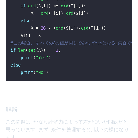
if
ord
(
S
[
i
]
)
<=
ord
(
T
[
i
]
)
:
        X 
=
ord
(
T
[
i
]
)
-
ord
(
S
[
i
]
)
else
:
        X 
=
26
-
(
ord
(
S
[
i
]
)
-
ord
(
T
[
i
]
)
)
    A
[
i
]
=
#この場合, すべてのAの値が同じであればYesとなる.集合で管
if
len
(
set
(
A
)
)
==
1
:
print
(
"Yes"
)
else
:
print
(
"No"
)
解説
この問題は, かなり読解力によって差がついた問題だと
思っています. まず, 条件を整理すると, 以下の様になり
ます.