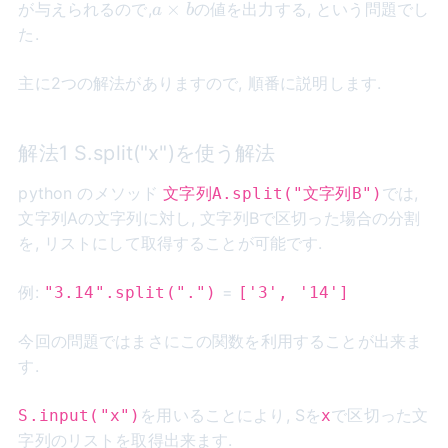
a×b
×
が与えられるので,
の値を出力する, という問題でし
a
b
た.
主に2つの解法がありますので, 順番に説明します.
解法1 S.split("x")を使う解法
python のメソッド
では,
文字列A.split("文字列B")
文字列Aの文字列に対し, 文字列Bで区切った場合の分割
を, リストにして取得することが可能です.
例:
=
"3.14".split(".")
['3', '14']
今回の問題ではまさにこの関数を利用することが出来ま
す.
を用いることにより, Sを
で区切った文
S.input("x")
x
字列のリストを取得出来ます.