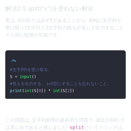
解法2 S.split("x")を使わない解法
S
3
3
実は,
の長さは必ず
であることから, 単純に文字列を
S
受け取り1文字目と3文字目の積を計算して出力すること
でも同じ処理が可能です.
#文字列Sを受け取る.
S 
=
input
(
)
#答えを出力する. int型にすることを忘れないこと.
print
(
int
(
S
[
0
]
)
*
int
(
S
[
2
]
)
この問題は, 文字列処理の基本的な問題で, 最近のABCで
は易しめであると感じました.
というメソッドは,
split