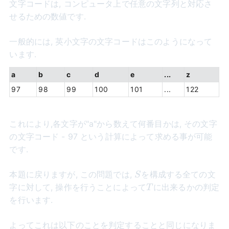
文字コードは, コンピュータ上で任意の文字列と対応さ
せるための数値です.
一般的には, 英小文字の文字コードはこのようになって
います.
a
b
c
d
e
...
z
97
98
99
100
101
...
122
これにより,各文字が"a"から数えて何番目かは, その文字
の文字コード - 97 という計算によって求める事が可能
です.
S
本題に戻りますが, この問題では,
を構成する全ての文
S
T
字に対して, 操作を行うことによって
に出来るかの判定
T
を行います.
よってこれは以下のことを判定することと同じになりま