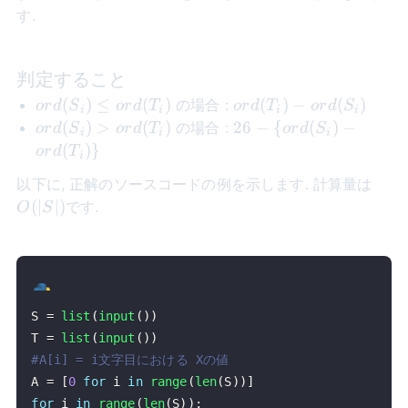
す.
判定すること
ord(S_i)
ord(T_i)
(
)
≤
(
)
(
)
−
(
)
の場合 :
or
d
S
or
d
T
or
d
T
or
d
S
i
i
i
i
\leq
-
ord(S_i)
26 -
(
)
>
(
)
26
−
{
(
)
−
の場合 :
or
d
S
or
d
T
or
d
S
i
i
i
ord(T_i)
ord(S_i)
>
\lbrace
(
)}
or
d
T
i
ord(T_i)
ord(S_i)
O(|S
以下に, 正解のソースコードの例を示します. 計算量は
-
(
∣
∣
)
です.
O
S
ord(T_i)
\rbrace
S 
=
list
(
input
(
)
)
T 
=
list
(
input
(
)
)
#A[i] = i文字目における Xの値
A 
=
[
0
for
 i 
in
range
(
len
(
S
)
)
]
for
 i 
in
range
(
len
(
S
)
)
: