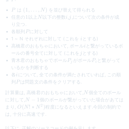
P
(1 ,
(
1
,
…
,
)
は
を並び替えて得られる
P
N
\dots
1
N
i
j
1
任意の
以上
以下の整数
,
,について次の条件が成
N
i
j
, N)
り立つ.
P
各順列
に対して
P
i
1 ~ N それぞれに対して (これを
とする)
i
i
高橋君のおもちゃにおいて, ボール
と繋がっているボ
i
j
ールの番号全てに対して (これを
とする)
j
P_j
P_i
青木君のおもちゃでボール
がボール
と繋がって
P
P
j
i
いるかを判断する
i
各
について, 全ての条件が満たされていれば, この順
i
P
列
は問題文の条件をクリアする.
P
N
計算量は, 高橋君のおもちゃにおいて,
個全てのボール
N
N-
−
1
に対して,
個のボールが繋がっていた場合があては
N
1
2
O({N!}
(
!
∗
)
まり,
程度になるといえます.今回の制約で
O
N
N
*
は, 十分に高速です.
N^{2})
以下に, 正解のソースコードの例を示します.