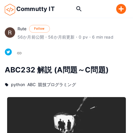
Commutty IT
Rute
Follow
56
か月前
公開
・
56
か月前
更新
・
0
pv
・
6
min read
ABC232 解説 (A問題～C問題)
python
ABC
競技プログラミング