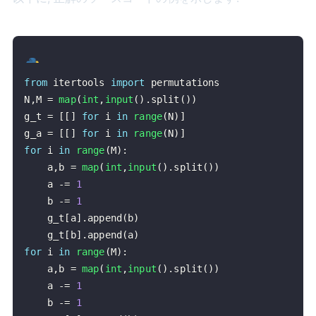
from
 itertools 
import
N
,
M 
=
map
(
int
,
input
(
)
.
split
(
)
)
g_t 
=
[
[
]
for
 i 
in
range
(
N
)
]
g_a 
=
[
[
]
for
 i 
in
range
(
N
)
]
for
 i 
in
range
(
M
)
:
    a
,
b 
=
map
(
int
,
input
(
)
.
split
(
)
)
    a 
-=
1
    b 
-=
1
    g_t
[
a
]
.
append
(
b
)
    g_t
[
b
]
.
append
(
a
)
for
 i 
in
range
(
M
)
:
    a
,
b 
=
map
(
int
,
input
(
)
.
split
(
)
)
    a 
-=
1
    b 
-=
1