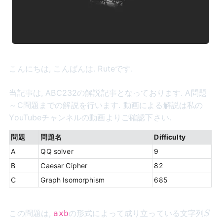
こんにちは, こんばんは. Ruteです.
当記事は, ABC232の解説記事となっております. A問題
～C問題までの解説を行います. 動画による解説は私の
YouTubeチャンネルの動画よりご確認下さい.
問題
問題名
Difficulty
A
QQ solver
9
B
Caesar Cipher
82
C
Graph Isomorphism
685
S
この問題は,
の形式によって成り立っている文字列
axb
S