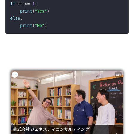
if
 ft 
>=
1
:
print
(
"Yes"
)
else
:
print
(
"No"
)
Ads
株式会社ジェネスティコンサルティング