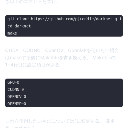
き以下のコマンドを実行。
git clone https://github.com/pjreddie/darknet.git

cd darknet

CUDA、CUDNN、OpenCV、OpenMPを使いたい場合
はmakeする前にMakefileを書き換える。 Makefileの
1~4行目に設定項目がある。
GPU=0

CUDNN=0

OPENCV=0

これを使用したいものについては1に変更する。 変更
後、makeする。