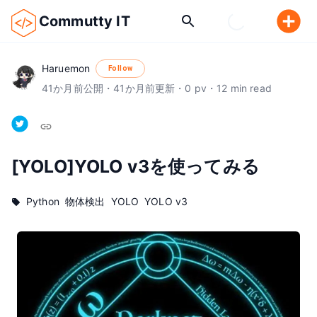
Commutty IT
Haruemon
Follow
41
か月前
公開
・
41
か月前
更新
・
0
pv
・
12
min read
[YOLO]YOLO v3を使ってみる
Python
物体検出
YOLO
YOLO v3