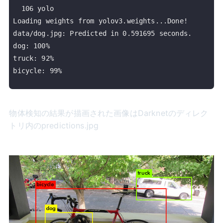
  106 yolo

Loading weights from yolov3.weights...Done!

data/dog.jpg: Predicted in 0.591695 seconds.

dog: 100%

truck: 92%

bicycle: 99%

物体検知の結果が描画された画像はDarknetのディレク
トリ内のpredictions.jpg