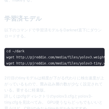
学習済モデル
以下のコマンドで学習済モデルをDarknet直下にダウン
ロードする。
cd ~/dark

wget http://pjreddie.com/media/files/yolov3.weights

2行目のtinyモデルは精度が下がる代わりに検出速度が上
がっているもので、畳み込み層の数が少なく設定されて
いる。要するに軽量版。
詳しくはcfgディレクトリのyolov3.cfgとyolov3-
tiny.cfgを見比べてみ。 GPU使うならどっちでもいいと
思うけど、CPUのみならtinyモデルをおすすめ。