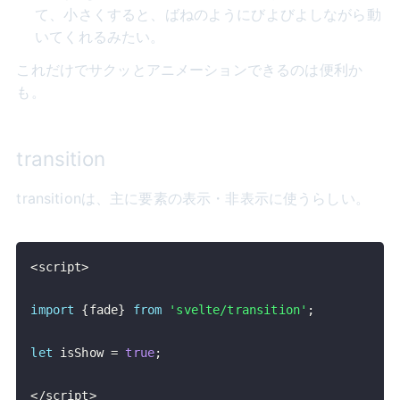
て、小さくすると、ばねのようにびよびよしながら動
いてくれるみたい。
これだけでサクッとアニメーションできるのは便利か
も。
transition
transitionは、主に要素の表示・非表示に使うらしい。
<
script
>
import
{
fade
}
from
'svelte/transition'
;
let
 isShow 
=
true
;
<
/
script
>