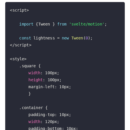
<
script
>
import
{
Tween
}
from
'svelte/motion'
;
const
 lightness 
=
new
Tween
(
0
)
;
<
/
script
>
<
style
>
.
square
{
width
:
 100px
;
height
:
 100px
;
		margin
-
left
:
 10px
;
}
.
container
{
		padding
-
top
:
 10px
;
width
:
 120px
;
		padding
-
bottom
:
 10px
;