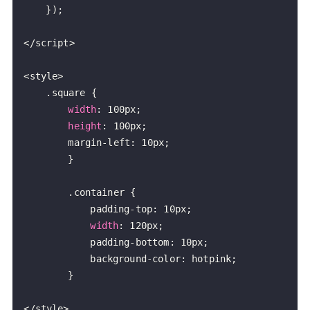
}
)
;
<
/
script
>
<
style
>
.
square
{
width
:
 100px
;
height
:
 100px
;
		margin
-
left
:
 10px
;
}
.
container
{
			padding
-
top
:
 10px
;
width
:
 120px
;
			padding
-
bottom
:
 10px
;
			background
-
color
:
 hotpink
;
}
<
/
style
>