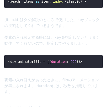
{
#each  items 
as
 item
,
index
(
item
.
id
)
}
(item.id)はタグ解説のところで使用した、keyブロック
の役割をしてくれているようです。
要素の入れ替えする時には、keyを指定しないとうまく
動作してくれないので、指定してやりましょう。
<
div animate
:
flip 
=
{
{
duration
:
200
}
}
>
要素の入れ替えがあったときに、flipのアニメーション
が再生されます。 durationには、秒数を指定していま
す。