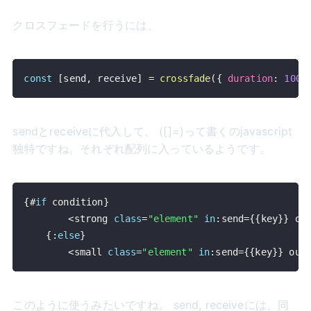
クロスフェードを行うには、
const
[
send
,
 receive
]
=
crossfade
(
{
duration
:
1000
sendとreceiveに代入して。 ([]=)って書くのjavascript
独特ですね。それぞれ配列に入っているようです。
{
#
if
 condition
}
<
strong 
class
=
"element"
in
:
send
=
{
{
key
}
}
 ou
{
:
else
}
<
small 
class
=
"element"
in
:
send
=
{
{
key
}
}
 out
このように使うみたいですね。 send, receiveには、同