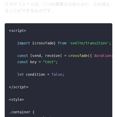
クロスフェードは、二つの要素をなめらかに、入れ替え
ることができるものです。
<
script
>
import
{
crossfade
}
from
'svelte/transition'
;
const
[
send
,
 receive
]
=
crossfade
(
{
duration
:
const
 key 
=
"test"
;
let
 condition 
=
false
;
<
/
script
>
<
style
>
.
container
{