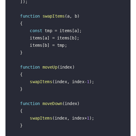
]
)
;
function
swapItems
(
a
,
 b
)
{
const
 tmp 
=
 items
[
a
]
;
		items
[
a
]
=
 items
[
b
]
;
		items
[
b
]
=
 tmp
;
}
function
moveUp
(
index
)
{
swapItems
(
index
,
 index
-
1
)
;
}
function
moveDown
(
index
)
{
swapItems
(
index
,
 index
+
1
)
;
}