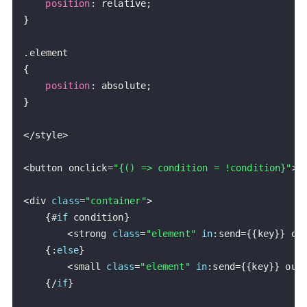
position
:
 relative
;
}
.
element
{
position
:
 absolute
;
}
<
/
style
>
<
button onclick
=
"{() => condition = !condition}"
>
ク
<
div 
class
=
"container"
>
{
#
if
 condition
}
<
strong 
class
=
"element"
in
:
send
=
{
{
key
}
}
 ou
{
:
else
}
<
small 
class
=
"element"
in
:
send
=
{
{
key
}
}
 out
{
/
if
}