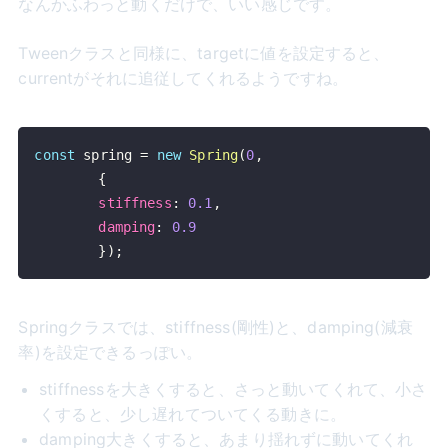
なんかふわっと動くだけで、いい感じです。
Tweenクラスと同様に、targetに値を設定すると、
currentがそれに追従してくれるようですね。
const
 spring 
=
new
Spring
(
0
,
{
stiffness
:
0.1
,
damping
:
0.9
}
)
;
Springクラスでは、stiffness(剛性)と、damping(減衰
率)を設定できるっぽい。
stiffnessを大きくすると、さっと動いてくれて、小さ
くすると、少し遅れてついてくる動きに。
damping大きくすると、あまり揺れずに動いてくれ