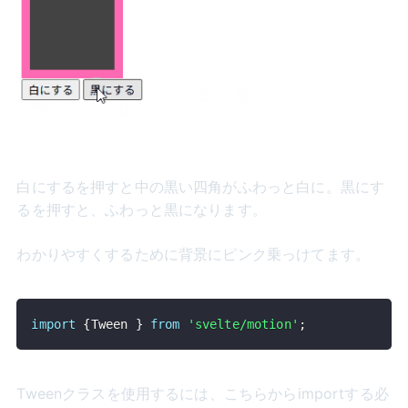
白にするを押すと中の黒い四角がふわっと白に。黒にす
るを押すと、ふわっと黒になります。
わかりやすくするために背景にピンク乗っけてます。
import
{
Tween
}
from
'svelte/motion'
;
Tweenクラスを使用するには、こちらからimportする必