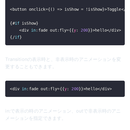
<
button onclick
=
{
(
)
=>
 isShow 
=
!
isShow
}
>
Toggle
<
/
b
{
#
if
 isShow
}
<
div 
in
:
fade out
:
fly
=
{
{
y
:
200
}
}
>
hello
<
/
div
>
{
/
if
}
Transitionの表示時と、非表示時のアニメーションを変
更することもできます。
<
div 
in
:
fade out
:
fly
=
{
{
y
:
200
}
}
>
hello
<
/
div
>
in:で表示の時のアニメーション、outで非表示時のアニ
メーションを指定できます。