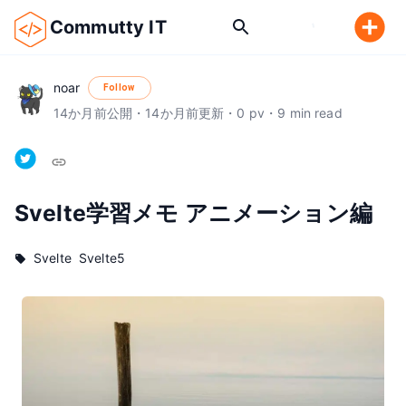
Commutty IT
noar
Follow
14
か月前
公開
・
14
か月前
更新
・
0
pv
・
9
min read
Svelte学習メモ アニメーション編
Svelte
Svelte5