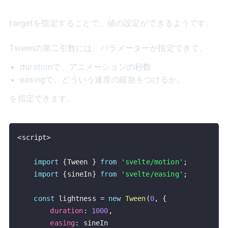
targetを指定することで、値の設定ができるようです。
Tweenの第二引数には、パラメーターが指定できて、
durationで、アニメーションの秒数
easingで、どういう速度の緩急をつけるか。
を指定できます。
<
script
>
import
{
Tween
}
from
'svelte/motion'
;
import
{
sineIn
}
from
'svelte/easing'
;
const
 lightness 
=
new
Tween
(
0
,
{
duration
:
1000
,
easing
: