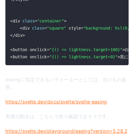
<
div 
class
=
"container"
>
<
div 
class
=
"square"
 style
=
"background: hsl(0, 
<
/
div
>
<
button onclick
=
"{() => lightness.target=100}"
>
白に
<
button onclick
=
"{() => lightness.target=0}"
>
黒にす
easingに指定できるパラメーターとしては、次のもの参
照。
https://svelte.dev/docs/svelte/svelte-easing
実際の動きは、こちらで色々確認できそうです。
https://svelte.dev/playground/easing?version=5.28.2