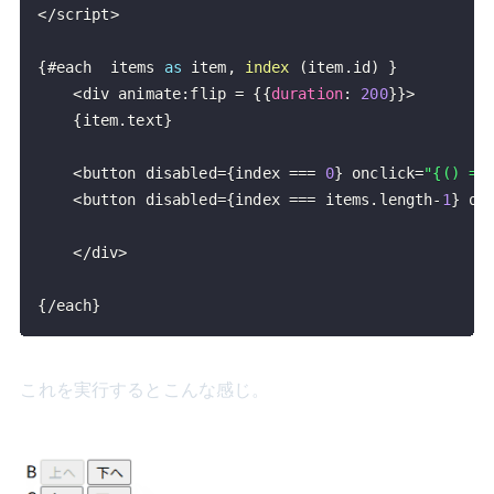
<
/
script
>
{
#each  items 
as
 item
,
index
(
item
.
id
)
}
<
div animate
:
flip 
=
{
{
duration
:
200
}
}
>
{
item
.
text
}
<
button disabled
=
{
index 
===
0
}
 onclick
=
"{() =>
<
button disabled
=
{
index 
===
 items
.
length
-
1
}
 on
<
/
div
>
{
/
each
}
これを実行するとこんな感じ。