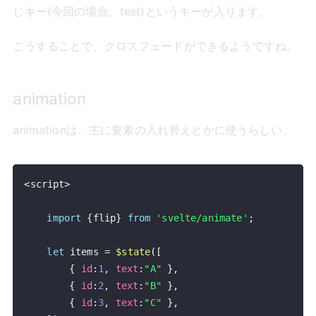
じキー(今回の場合、test)というキーが入ります。
こうすることで、クロスフェードができるようですね。
animation
animationは、主に要素の入れ替えとかに使うらしい。
<
script
>
import
{
flip
}
from
'svelte/animate'
;
let
 items 
=
$state
(
[
{
id
:
1
,
text
:
"A"
}
,
{
id
:
2
,
text
:
"B"
}
,
{
id
:
3
,
text
:
"C"
}
,