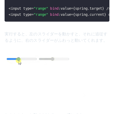
<
input type
=
"range"
bind
:
value
=
{
spring
.
target
}
/
>
<
input type
=
"range"
bind
:
value
=
{
spring
.
current
}
 di
実行すると、左のスライダーを動かすと、それに追従す
るように、右のスライダーがふわっと動いてくれます。