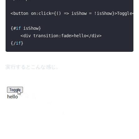
<
button on
:
click
=
{
(
)
=>
 isShow 
=
!
isShow
}
>
Toggle
<
/
{
#
if
 isShow
}
<
div transition
:
fade
>
hello
<
/
div
>
{
/
if
}
実行するとこんな感じ。