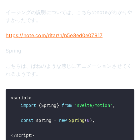
イージングの説明については、こちらのnoteがわかりや
すかったです。
https://note.com/ritar/n/n5e8ed0e07917
Spring
こちらは、ばねのような感じにアニメーションさせてく
れるようです。
<
script
>
import
{
Spring
}
from
'svelte/motion'
;
const
 spring 
=
new
Spring
(
0
)
;
<
/
script
>