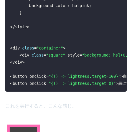
		background
-
color
:
 hotpink
;
}
<
/
style
>
<
div 
class
=
"container"
>
<
div 
class
=
"square"
 style
=
"background: hsl(0, 
<
/
div
>
<
button onclick
=
"{() => lightness.target=100}"
>
白に
<
button onclick
=
"{() => lightness.target=0}"
>
黒にす
これを実行すると、こんな感じ。