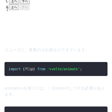
スムーズに、要素の入れ替えができています。
import
{
flip
}
from
'svelte/animate'
;
animationを使うには、一旦importしてやる必要があり
ます。