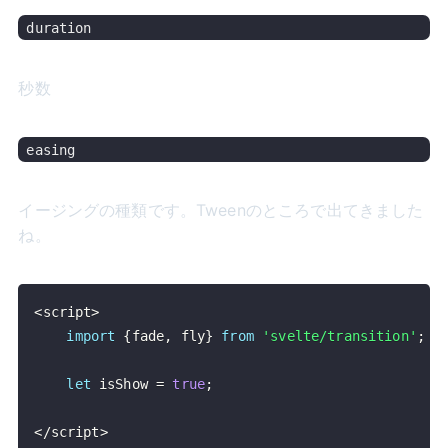
秒数
イージングの種類です。Tweenのところで出てきました
ね。
<
script
>
import
{
fade
,
 fly
}
from
'svelte/transition'
;
let
 isShow 
=
true
;
<
/
script
>