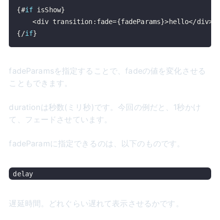
{
#
if
 isShow
}
<
div transition
:
fade
=
{
fadeParams
}
>
hello
<
/
div
>
{
/
if
}
fadeParamsを指定することで、fadeの値を変化させる
こともできます。
durationは秒数(ミリ秒)です。今回の例だと、1秒かけ
て、フェードさせています。
fadeParamに指定できるのは、以下のものです。
遅延時間。どれぐらい遅れて表示させるかです。