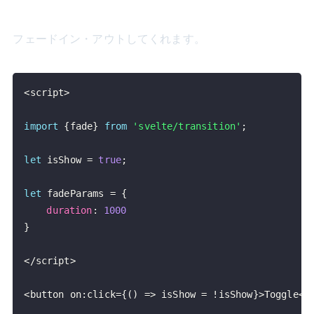
フェードイン・アウトしてくれます。
<
script
>
import
{
fade
}
from
'svelte/transition'
;
let
 isShow 
=
true
;
let
 fadeParams 
=
{
duration
:
1000
}
<
/
script
>
<
button on
:
click
=
{
(
)
=>
 isShow 
=
!
isShow
}
>
Toggle
<
/