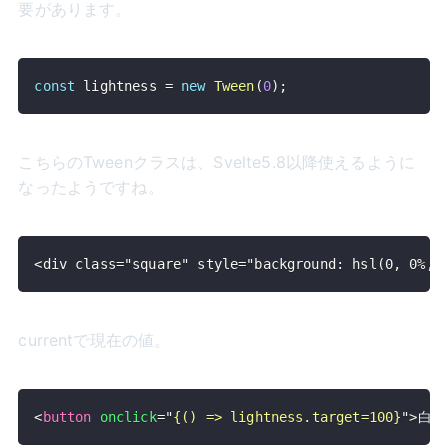
要があります。
const
 lightness 
=
new
Tween
(
0
)
;
こちらのTweenクラスは、Svelte5.8以降使えるように
なったようですね。
<div class="square" style="background: hsl(0, 0%, 
currentで現在の値。
<
button
onclick
=
"
{
(
)
=>
 lightness
.
target
=
100
}
"
>
白に