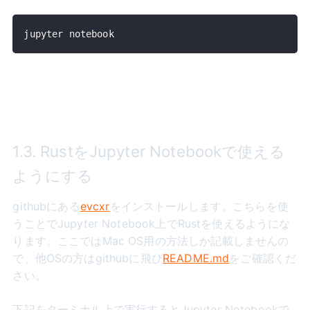
jupyter notebook
1.3. RustをJupyter Notebookで使える
ようにする
githubにある
evcxr
をインストールします。こちらを使
うことでJupyter Notebook上でRustを使えるようにな
ります。ここではMac OS用の方法しか記載しませんの
で、他OSの方はgithubに飛び
README.md
をご確認くだ
さい。
下記をターミナル上で実行するとJupyter Notebookで