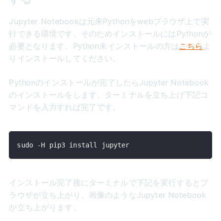
Jupyter Notebookは元来Pythonをwebブラウザ上で実
行できる環境です。そのためインストールにはPythonが
必要となります。Python未インストールの方は
こちら
よ
りインストールしてください。
Pythonのインストールが完了したらJupyter Notebook
のインストールをします。ターミナルを立ち上げ下記コ
マンドを入力すれば完了です。
sudo -H pip3 install jupyter
インストール完了後にターミナルで下記を実行するとブ
ラウザが立ち上がり、画像のようなJupyter Notebook
が立ち上がります。