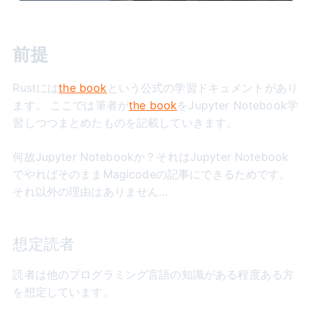
前提
Rustには
the book
という公式の学習ドキュメントがあり
ます。 ここでは筆者が
the book
をJupyter Notebook学
習しつつまとめたものを記載していきます。
何故Jupyter Notebookか？それはJupyter Notebook
でやればそのままMagicodeの記事にできるためです。
それ以外の理由はありません...
想定読者
読者は他のプログラミング言語の知識がある程度ある方
を想定しています。