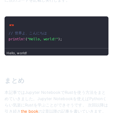
に次のコードを記載し実行します。
// 世界よ、こんにちは
println!
(
"Hello, world!"
)
;
まとめ
本記事ではJupyter NotebookでRustを使う方法をまと
めていきました。Jupyter Notebookを使えばPythonく
らい気楽にRustを学ぶことができそうです。 次回以降は
引き続き
the book
の2章以降の記事を書いていきます。