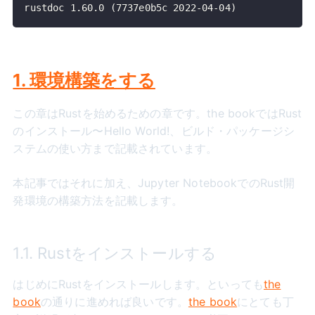
rustdoc 1.60.0 (7737e0b5c 2022-04-04)
1. 環境構築をする
この章はRustを始めるための章です。the bookではRust
のインストール〜Hello World!、ビルド・パッケージシ
ステムの使い方まで記載されています。
本記事ではそれに加え、Jupyter NotebookでのRust開
発環境の構築方法を記載します。
1.1. Rustをインストールする
はじめにRustをインストールします。といっても
the
book
の通りに進めれば良いです。
the book
にとても丁