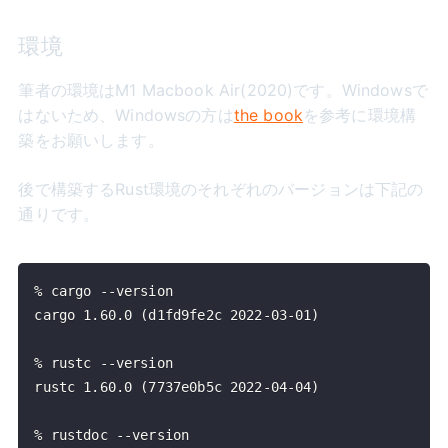
環境
筆者の環境はM1 Macbook Air(2020)です。Windowsで
はないため、Windowsの方は
the book
を参考に環境構
築をお願いします。
後で構築するRust環境のそれぞれのバージョンは下記の
通りです。