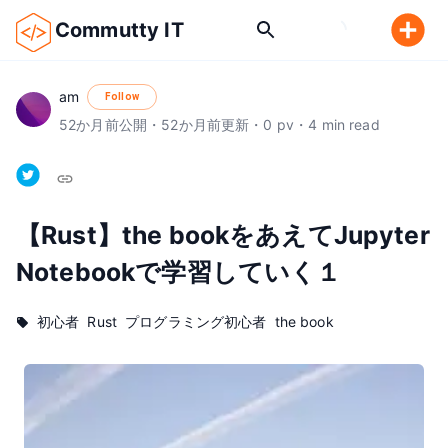
Commutty IT
am
Follow
52
か月前
公開
・
52
か月前
更新
・
0
pv
・
4
min read
【Rust】the bookをあえてJupyter 
Notebookで学習していく１
初心者
Rust
プログラミング初心者
the book