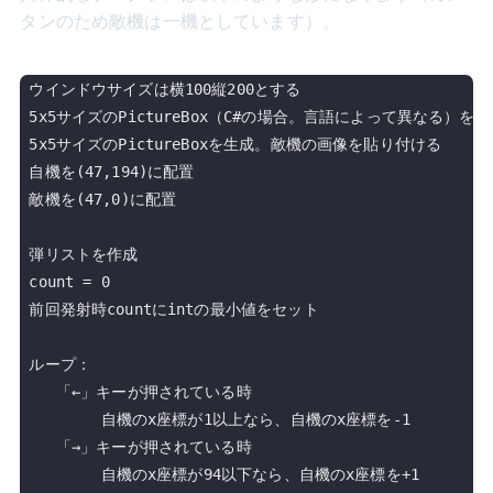
タンのため敵機は一機としています）。
ウインドウサイズは横100縦200とする

5x5サイズのPictureBox（C#の場合。言語によって異なる）
5x5サイズのPictureBoxを生成。敵機の画像を貼り付ける

自機を(47,194)に配置

敵機を(47,0)に配置

弾リストを作成

count = 0

前回発射時countにintの最小値をセット

ループ：

   「←」キーが押されている時

        自機のx座標が1以上なら、自機のx座標を-1

   「→」キーが押されている時

        自機のx座標が94以下なら、自機のx座標を+1
