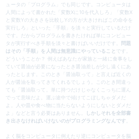
ュータの「プログラム」でも同じです。コンピュータは
人間によって書かれた「変数Xに10を代入しろ」「変数X
と変数Yの大きさを比較しYの方が大きければこの命令を
実行しろ」といった「手順」を淡々と実行しているだけ
です。だからプログラムを書きたければ単にコンピュー
タが実行すべき手順を淡々と書けばいいだけです。
問題
はその「手順」を人間は無意識にやっていること
です。
どういうことか？ 例えばあなたが家族と一緒に食事をし
ていて醤油が必要になったとき醤油差しが少し遠くにあ
ったとします。このとき「醤油取って」と言えば近くの
人が醤油を取ってきてくれるでしょう。このとき間違っ
ても「醤油取って。単に持つだけじゃなくこっちに運ん
でって意味だよ。運ぶ途中で傾けてこぼしちゃダメだ
よ。人や皿や食べ物に当たらないようにしないとダメだ
よ」などと言う必要はありません。
しかしそれを全部書
き出さなければいけないのがプログラミングなんです
。
よく脳をコンピュータに例えたり逆にコンピュータを脳