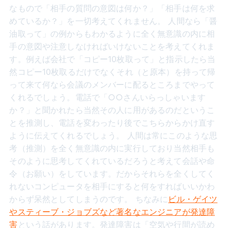
なもので「相手の質問の意図は何か？」「相手は何を求
めているか？」を一切考えてくれません。 人間なら「醤
油取って」の例からもわかるように全く無意識の内に相
手の意図や注意しなければいけないことを考えてくれま
す。例えば会社で「コピー10枚取って」と指示したら当
然コピー10枚取るだけでなくそれ（と原本）を持って帰
って来て何なら会議のメンバーに配るところまでやって
くれるでしょう。電話で「○○さんいらっしゃいます
か？」と聞かれたら当然その人に用があるのだというこ
とを推測し、電話を変わったり後でこちらからかけ直す
ように伝えてくれるでしょう。 人間は常にこのような思
考（推測）を全く無意識の内に実行しており当然相手も
そのように思考してくれているだろうと考えて会話や命
令（お願い）をしています。だからそれらを全くしてく
れないコンピュータを相手にすると何をすればいいかわ
からず呆然としてしまうのです。 ちなみに
ビル・ゲイツ
やスティーブ・ジョブズなど著名なエンジニアが発達障
害
という話があります。発達障害は「空気や行間が読め