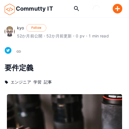
Commutty IT
kyo
Follow
52
か月前
公開
・
52
か月前
更新
・
0
pv
・
1
min read
要件定義
エンジニア
学習
記事