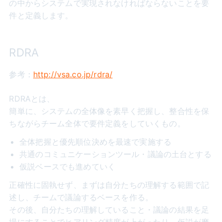
の中からシステムで実現されなければならないことを要
件と定義します。
RDRA
参考：
http://vsa.co.jp/rdra/
RDRAとは、
簡単に、システムの全体像を素早く把握し、整合性を保
ちながらチーム全体で要件定義をしていくもの。
全体把握と優先順位決めを最速で実施する
共通のコミュニケーションツール・議論の土台とする
仮説ベースでも進めていく
正確性に固執せず、まずは自分たちの理解する範囲で記
述し、チームで議論するベースを作る。
その後、自分たちの理解していること・議論の結果を足
場にすることでヒアリング精度が上がったり、仮説が磨