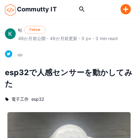
Commutty IT
kj
Follow
49
か月前
公開
・
49
か月前
更新
・
0
pv
・
3
min read
esp32で人感センサーを動かしてみ
た
電子工作
esp32