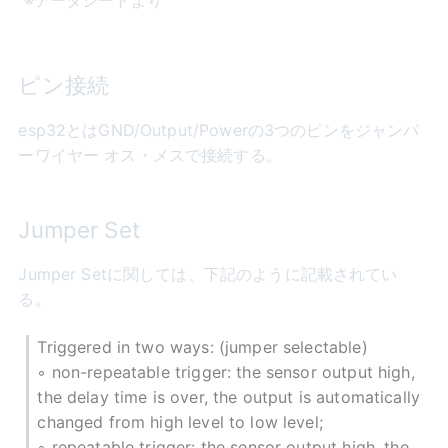
ピン接続
esp32とはGND/Output/Powerの3つのピンをジャンパ
ーワイヤー オス・メスで接続する。
Jumper Set
Jumper Setに関しては、下記のように記載されてい
る。
Triggered in two ways: (jumper selectable)
◦ non-repeatable trigger: the sensor output high,
the delay time is over, the output is automatically
changed from high level to low level;
◦ repeatable trigger: the sensor output high, the