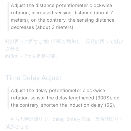
Adjust the distance potentiometer clockwise
rotation, increased sensing distance (about 7
meters), on the contrary, the sensing distance
decreases (about 3 meters)
時計回りに回すと検出距離が増加し、反時計回りで減少
させる。
約3m ～ 7mを調整可能。
Time Delay Adjust
Adjust the delay potentiometer clockwise
rotation sensor the delay lengthened (300S), on
the contrary, shorten the induction delay (5S).
こちらも時計回りで、delay timeを増加、反時計回りで
減少させる。