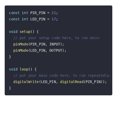
const
int
 PIR_PIN 
=
21
;
const
int
 LED_PIN 
=
17
;
void
setup
(
)
{
// put your setup code here, to run once:
pinMode
(
PIR_PIN
,
 INPUT
)
;
pinMode
(
LED_PIN
,
 OUTPUT
)
;
}
void
loop
(
)
{
// put your main code here, to run repeatedly:
digitalWrite
(
LED_PIN
,
digitalRead
(
PIR_PIN
)
)
;
}