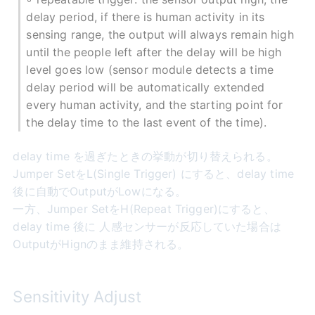
delay period, if there is human activity in its
sensing range, the output will always remain high
until the people left after the delay will be high
level goes low (sensor module detects a time
delay period will be automatically extended
every human activity, and the starting point for
the delay time to the last event of the time).
delay time を過ぎたときの挙動が切り替えられる。
Jumper SetをL(Single Trigger) にすると、delay time
後に自動でOutputがLowになる。
一方、Jumper SetをH(Repeat Trigger)にすると、
delay time 後に 人感センサーが反応していた場合は
OutputがHignのまま維持される。
Sensitivity Adjust