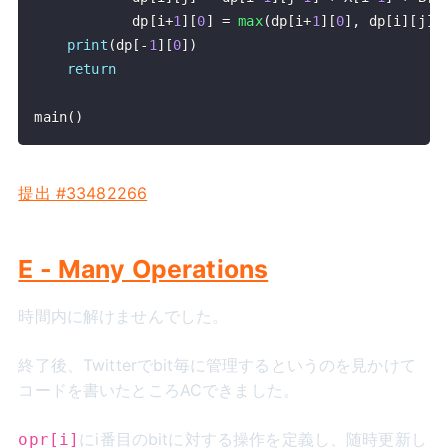
            dp
[
i
+
1
]
[
0
]
=
max
(
dp
[
i
+
1
]
[
0
]
,
 dp
[
i
]
[
j
]
)
print
(
dp
[
-
1
]
[
0
]
)
return
main
(
)
提出 #33482266
E - Many Operations
時間内に解けませんでした。
終了後、Twitterでbit毎に管理するというのを見かけて
コードを書いたところACできました。
にi番目のbitに対する操作を定義し、随時更新し
opr[i]