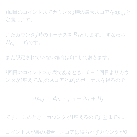
i
j
dp_{i,j}
回目のコイントスでカウンタ
時の最大スコアを
と
i
j
d
p
,
i
j
定義します。
j
B_j
B_{
またカウンタ
時のボーナスを
とします。 すなわち
j
B
j
= Y
=
です。
B
Y
C
i
i
また設定されていない場合は0にしておきます。
i
i-
−
1
回目のコイントスが表であるとき、
回目よりカウ
i
i
1
X_{i}
B_j
ンタが1増えて
のスコアと
のボーナスを得るので
X
B
i
j
=
dp_{i,j} = dp_{i-1,j-1} +
+
+
d
p
d
p
X
B
,
−
1
,
−
1
i
j
i
j
i
j
j
≥
1
です。 このとき、カウンタが1増えるので
です。
j
\geq
1
コイントスが裏の場合、スコアは得られずカウンタが0