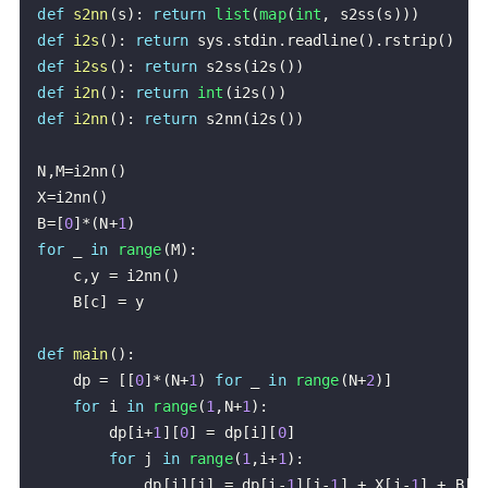
def
s2nn
(
s
)
:
return
list
(
map
(
int
,
 s2ss
(
s
)
)
)
def
i2s
(
)
:
return
 sys
.
stdin
.
readline
(
)
.
rstrip
(
)
def
i2ss
(
)
:
return
 s2ss
(
i2s
(
)
)
def
i2n
(
)
:
return
int
(
i2s
(
)
)
def
i2nn
(
)
:
return
 s2nn
(
i2s
(
)
)
N
,
M
=
i2nn
(
)
X
=
i2nn
(
)
B
=
[
0
]
*
(
N
+
1
)
for
 _ 
in
range
(
M
)
:
    c
,
y 
=
 i2nn
(
)
    B
[
c
]
=
def
main
(
)
:
    dp 
=
[
[
0
]
*
(
N
+
1
)
for
 _ 
in
range
(
N
+
2
)
]
for
 i 
in
range
(
1
,
N
+
1
)
:
        dp
[
i
+
1
]
[
0
]
=
 dp
[
i
]
[
0
]
for
 j 
in
range
(
1
,
i
+
1
)
:
            dp
[
i
]
[
j
]
=
 dp
[
i
-
1
]
[
j
-
1
]
+
 X
[
i
-
1
]
+
 B
[
j