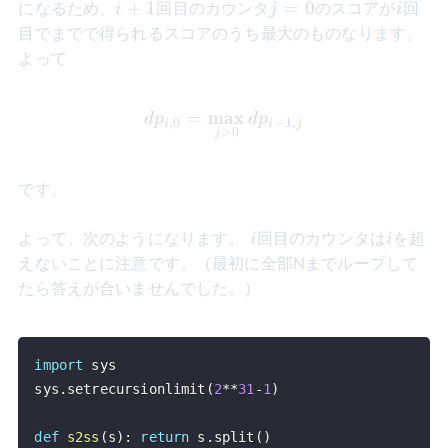
i+1
j=0
i
+
1
=
0
になるため、
回目のカウンタ
のスコアが
回
i
j
i
目でまでで得られるスコアのうち最大のものなります。
よって
=
max
dp_{i,0} = \max_{j>0}dp
d
p
d
p
,
0
−
1
,
i
i
j
>
0
j
です。
i
i
よって、次のようになります。
回目のカウンタは
を超
i
i
えないことに注意です。（最初に全部Nまでループして
たら答えが合いませんでした。）
import
sys
.
setrecursionlimit
(
2
**
31
-
1
)
def
s2ss
(
s
)
:
return
 s
.
split
(
)