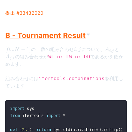
提出 #33432020
B - Tournament Result
*
[0...N-
i,j
A_{i,j}
A_{j
[
0...
−
1
]
,
の二数の組み合わせ
について、
と
N
i
j
A
,
i
j
1]
の組み合わせが
であるかを確か
WL or LW or DD
A
,
j
i
めます。
組み合わせには
を利用し
itertools.combinations
ています。
import
from
 itertools 
import
*
def
i2s
(
)
:
return
 sys
.
stdin
.
readline
(
)
.
rstrip
(
)