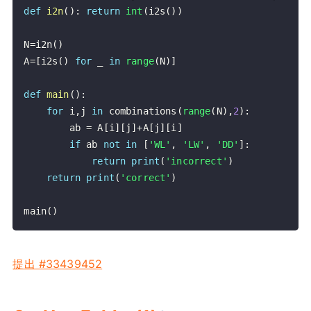
def
i2n
(
)
:
return
int
(
i2s
(
)
)
N
=
i2n
(
)
A
=
[
i2s
(
)
for
 _ 
in
range
(
N
)
]
def
main
(
)
:
for
 i
,
j 
in
 combinations
(
range
(
N
)
,
2
)
:
        ab 
=
 A
[
i
]
[
j
]
+
A
[
j
]
[
i
]
if
 ab 
not
in
[
'WL'
,
'LW'
,
'DD'
]
:
return
print
(
'incorrect'
)
return
print
(
'correct'
)
main
(
)
提出 #33439452