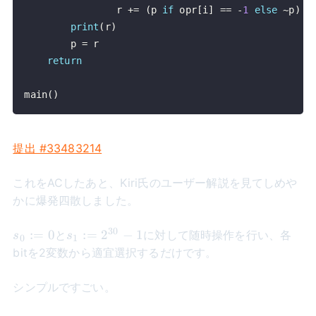
                r 
+=
(
p 
if
 opr
[
i
]
==
-
1
else
~
p
)
&
print
(
r
)
        p 
=
return
main
(
)
提出 #33483214
これをACしたあと、Kiri氏のユーザー解説を見てしめや
かに爆発四散しました。
30
s_0
s_1 :=
:=
0
:=
2
−
1
と
に対して随時操作を行い、各
s
s
0
1
:=
2^{30}-1
bitを2変数から適宜選択するだけです。
0
シンプルですごい。