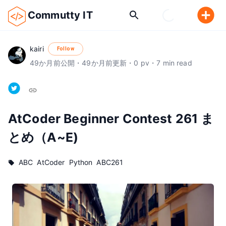
Commutty IT
kairi
Follow
49
か月前
公開
・
49
か月前
更新
・
0
pv
・
7
min read
AtCoder Beginner Contest 261 ま
とめ（A~E)
ABC
AtCoder
Python
ABC261