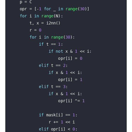
    p 
=
    opr 
=
[
-
1
for
 _ 
in
range
(
30
)
]
for
 i 
in
range
(
N
)
:
        t
,
 x 
=
 i2nn
(
)
        r 
=
0
for
 i 
in
range
(
30
)
:
if
 t 
==
1
:
if
not
 x 
&
1
<<
 i
:
                    opr
[
i
]
=
0
elif
 t 
==
2
:
if
 x 
&
1
<<
 i
:
                    opr
[
i
]
=
1
elif
 t 
==
3
:
if
 x 
&
1
<<
 i
:
                    opr
[
i
]
^
=
1
if
 mask
[
i
]
==
1
:
                r 
+=
1
<<
elif
 opr
[
i
]
<
0
: