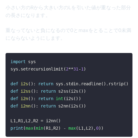
小さい方のRから大きい方のLを引いた値が重なった部分
の長さになります。
重なってないと負になるので0とmaxをとることで0未満
にならないようにします。
import
sys
.
setrecursionlimit
(
2
**
31
-
1
)
def
i2s
(
)
:
return
 sys
.
stdin
.
readline
(
)
.
rstrip
(
)
def
i2ss
(
)
:
return
 s2ss
(
i2s
(
)
)
def
i2n
(
)
:
return
int
(
i2s
(
)
)
def
i2nn
(
)
:
return
 s2nn
(
i2s
(
)
)
L1
,
R1
,
L2
,
R2 
=
 i2nn
(
)
print
(
max
(
min
(
R1
,
R2
)
-
max
(
L1
,
L2
)
,
0
)
)