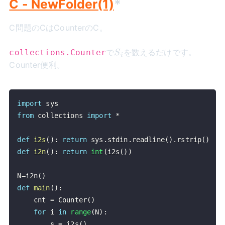
C - NewFolder(1)
*
C問題のCはCounterのC。
S_i
で
を数えるだけです。
collections.Counter
S
i
Counter便利。
import
from
 collections 
import
*
def
i2s
(
)
:
return
 sys
.
stdin
.
readline
(
)
.
rstrip
(
)
def
i2n
(
)
:
return
int
(
i2s
(
)
)
N
=
i2n
(
)
def
main
(
)
:
    cnt 
=
 Counter
(
)
for
 i 
in
range
(
N
)
:
        s 
=
 i2s
(
)