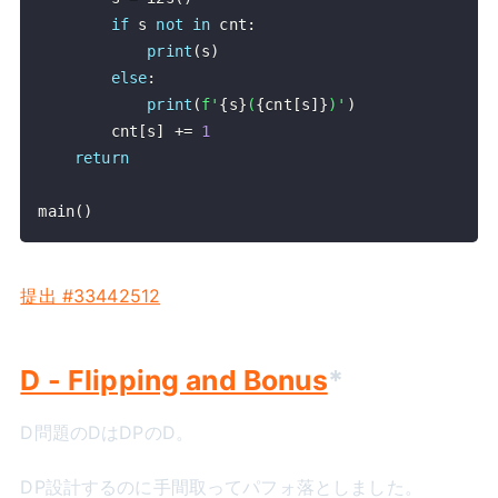
if
 s 
not
in
 cnt
:
print
(
s
)
else
:
print
(
f'
{
s
}
(
{
cnt
[
s
]
}
)'
)
        cnt
[
s
]
+=
1
return
main
(
)
提出 #33442512
D - Flipping and Bonus
*
D問題のDはDPのD。
DP設計するのに手間取ってパフォ落としました。