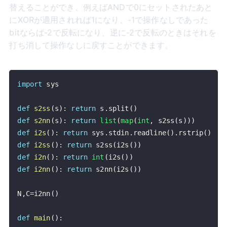
替えることができ、例えばANDで0にセットされたあと
にXORが適用されれば1になり、-1で操作なしであった
bitならば-2で反転になり、逆に-2で反転のときはそれを
打ち消して操作なしに戻すことができます。
import
def
s2ss
(
s
)
:
return
 s
.
split
(
)
def
s2nn
(
s
)
:
return
list
(
map
(
int
,
 s2ss
(
s
)
)
)
def
i2s
(
)
:
return
 sys
.
stdin
.
readline
(
)
.
rstrip
(
)
def
i2ss
(
)
:
return
 s2ss
(
i2s
(
)
)
def
i2n
(
)
:
return
int
(
i2s
(
)
)
def
i2nn
(
)
:
return
 s2nn
(
i2s
(
)
)
N
,
C
=
i2nn
(
)
def
main
(
)
: