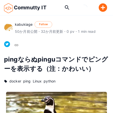
Commutty IT
kabukiage
Follow
50
か月前
公開
・
32
か月前
更新
・
0
pv
・
1
min read
pingならぬpinguコマンドでピング
ーを表示する（注：かわいい）
docker
ping
Linux
python