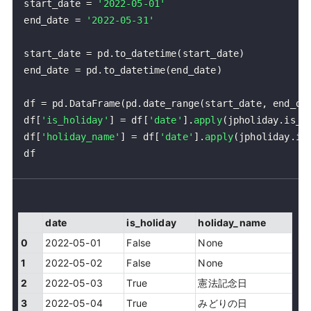
start_date 
=
'2022-05-01'
end_date 
=
'2022-05-31'
start_date 
=
 pd
.
to_datetime
(
start_date
)
end_date 
=
 pd
.
to_datetime
(
end_date
)
df 
=
 pd
.
DataFrame
(
pd
.
date_range
(
start_date
,
 end_da
df
[
'is_holiday'
]
=
 df
[
'date'
]
.
apply
(
jpholiday
.
is_h
df
[
'holiday_name'
]
=
 df
[
'date'
]
.
apply
(
jpholiday
.
is
df
date
is_holiday
holiday_name
0
2022-05-01
False
None
1
2022-05-02
False
None
2
2022-05-03
True
憲法記念日
3
2022-05-04
True
みどりの日