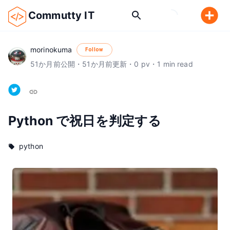
Commutty IT
morinokuma
Follow
51
か月前
公開
・
51
か月前
更新
・
0
pv
・
1
min read
Python で祝日を判定する
python