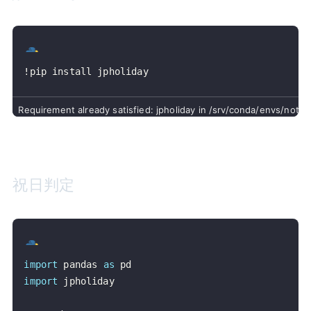
!pip install jpholiday
祝日判定
import
 pandas 
as
import