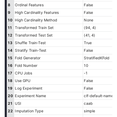
8
Ordinal Features
False
9
High Cardinality Features
False
10
High Cardinality Method
None
11
Transformed Train Set
(94, 4)
12
Transformed Test Set
(41, 4)
13
Shuffle Train-Test
True
14
Stratify Train-Test
False
15
Fold Generator
StratifiedKFold
16
Fold Number
10
17
CPU Jobs
-1
18
Use GPU
False
19
Log Experiment
False
20
Experiment Name
clf-default-name
21
USI
caab
22
Imputation Type
simple