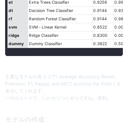
et
Extra Trees Classifier
0.9256
0.992
dt
Decision Tree Classifier
0.9144
0.936
rf
Random Forest Classifier
0.9144
0.985
svm
SVM - Linear Kernel
0.8522
0.000
ridge
Ridge Classifier
0.8300
0.000
dummy
Dummy Classifier
0.3822
0.500
主要なモデルの各スコア( average Accuracy, Recall,
Precision, F1, Kappa, and MCC accross the folds ) を
表示してくれます。
一行のコードで、いたせりつくせりですね。便利。
モデルの作成