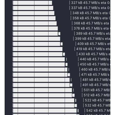
     |████████████████▌               | 327 kB 45.7 MB/s eta 0:00:
     |█████████████████               | 337 kB 45.7 MB/s eta 0:00:
     |█████████████████▌              | 348 kB 45.7 MB/s eta 0:00
     |██████████████████              | 358 kB 45.7 MB/s eta 0:00
     |██████████████████▌             | 368 kB 45.7 MB/s eta 0:0
     |███████████████████             | 378 kB 45.7 MB/s eta 0:0
     |███████████████████▋            | 389 kB 45.7 MB/s eta 0:
     |████████████████████            | 399 kB 45.7 MB/s eta 0:0
     |████████████████████▋           | 409 kB 45.7 MB/s eta 0
     |█████████████████████           | 419 kB 45.7 MB/s eta 0:
     |█████████████████████▋          | 430 kB 45.7 MB/s eta 0
     |██████████████████████▏         | 440 kB 45.7 MB/s eta 
     |██████████████████████▋         | 450 kB 45.7 MB/s eta 
     |███████████████████████▏        | 460 kB 45.7 MB/s eta
     |███████████████████████▊        | 471 kB 45.7 MB/s eta 
     |████████████████████████▏       | 481 kB 45.7 MB/s eta
     |████████████████████████▊       | 491 kB 45.7 MB/s eta
     |█████████████████████████▏      | 501 kB 45.7 MB/s et
     |█████████████████████████▊      | 512 kB 45.7 MB/s et
     |██████████████████████████▎     | 522 kB 45.7 MB/s e
     |██████████████████████████▊     | 532 kB 45.7 MB/s e
     |███████████████████████████▎    | 542 kB 45.7 MB/s e