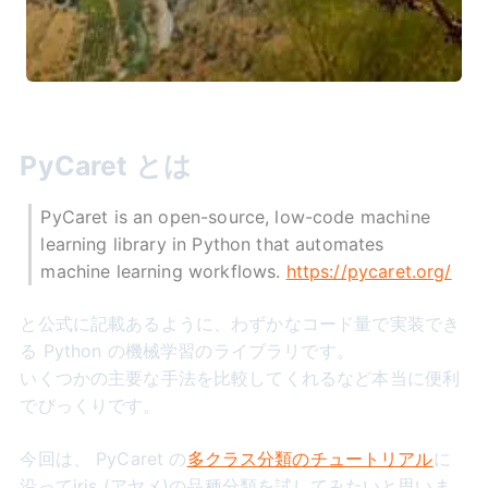
PyCaret とは
PyCaret is an open-source, low-code machine
learning library in Python that automates
machine learning workflows.
https://pycaret.org/
と公式に記載あるように、わずかなコード量で実装でき
る Python の機械学習のライブラリです。
いくつかの主要な手法を比較してくれるなど本当に便利
でびっくりです。
今回は、 PyCaret の
多クラス分類のチュートリアル
に
沿ってiris (アヤメ)の品種分類を試してみたいと思いま