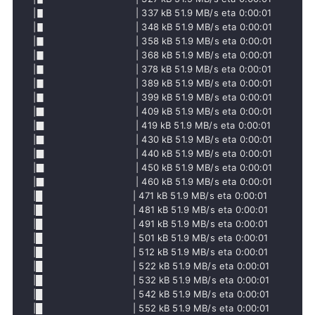
     |▋                               | 337 kB 51.9 MB/s eta 0:00:01

     |▋                               | 348 kB 51.9 MB/s eta 0:00:01

     |▊                               | 358 kB 51.9 MB/s eta 0:00:01

     |▊                               | 368 kB 51.9 MB/s eta 0:00:01

     |▊                               | 378 kB 51.9 MB/s eta 0:00:01

     |▊                               | 389 kB 51.9 MB/s eta 0:00:01

     |▊                               | 399 kB 51.9 MB/s eta 0:00:01

     |▉                               | 409 kB 51.9 MB/s eta 0:00:01

     |▉                               | 419 kB 51.9 MB/s eta 0:00:01

     |▉                               | 430 kB 51.9 MB/s eta 0:00:01

     |▉                               | 440 kB 51.9 MB/s eta 0:00:01

     |▉                               | 450 kB 51.9 MB/s eta 0:00:01

     |▉                               | 460 kB 51.9 MB/s eta 0:00:01

     |█                               | 471 kB 51.9 MB/s eta 0:00:01

     |█                               | 481 kB 51.9 MB/s eta 0:00:01

     |█                               | 491 kB 51.9 MB/s eta 0:00:01

     |█                               | 501 kB 51.9 MB/s eta 0:00:01

     |█                               | 512 kB 51.9 MB/s eta 0:00:01

     |█                               | 522 kB 51.9 MB/s eta 0:00:01

     |█                               | 532 kB 51.9 MB/s eta 0:00:01

     |█                               | 542 kB 51.9 MB/s eta 0:00:01

     |█                               | 552 kB 51.9 MB/s eta 0:00:01
