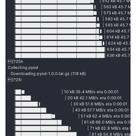
     |███████████████████████████▉    | 552 kB 45.7 MB/s e
     |████████████████████████████▎   | 563 kB 45.7 MB/s 
     |████████████████████████████▉   | 573 kB 45.7 MB/s 
     |█████████████████████████████▍  | 583 kB 45.7 MB/s 
     |█████████████████████████████▉  | 593 kB 45.7 MB/s 
     |██████████████████████████████▍ | 604 kB 45.7 MB/s
     |██████████████████████████████▉ | 614 kB 45.7 MB/s
     |███████████████████████████████▍| 624 kB 45.7 MB/s
     |████████████████████████████████| 634 kB 45.7 MB/s
     |████████████████████████████████| 636 kB 45.7 MB/s   
[?25h
Collecting pyod

  Downloading pyod-1.0.0.tar.gz (118 kB)

[?25l

     |██▊                             | 10 kB 35.4 MB/s eta 0:00:01

     |█████▌                          | 20 kB 42.1 MB/s eta 0:00:01

     |████████▎                       | 30 kB 51.6 MB/s eta 0:00:01

     |███████████                     | 40 kB 57.7 MB/s eta 0:00:01

     |█████████████▉                  | 51 kB 62.4 MB/s eta 0:00:01

     |████████████████▌               | 61 kB 68.0 MB/s eta 0:00:0
     |███████████████████▎            | 71 kB 62.8 MB/s eta 0:0
     |██████████████████████          | 81 kB 54.8 MB/s eta 0:0