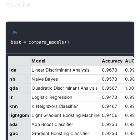
ていきます。
best 
=
 compare_models
(
)
Model
Accuracy
AUC
lda
Linear Discriminant Analysis
0.9678
0.996
nb
Naive Bayes
0.9578
0.989
qda
Quadratic Discriminant Analysis
0.9567
1.0000
lr
Logistic Regression
0.9478
0.996
knn
K Neighbors Classifier
0.9467
0.992
lightgbm
Light Gradient Boosting Machine
0.9456
0.985
ada
Ada Boost Classifier
0.9256
0.980
gbc
Gradient Boosting Classifier
0.9256
0.981