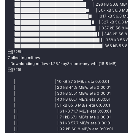
     |██████████████████████████      | 296 kB 56.8 MB/s et
     |██████████████████████████▉     | 307 kB 56.8 MB/s e
     |███████████████████████████▊    | 317 kB 56.8 MB/s e
     |████████████████████████████▋   | 327 kB 56.8 MB/s 
     |█████████████████████████████▌  | 337 kB 56.8 MB/s 
     |██████████████████████████████▍ | 348 kB 56.8 MB/s
     |███████████████████████████████▎| 358 kB 56.8 MB/s
     |████████████████████████████████| 366 kB 56.8 MB/s   
[?25h
Collecting mlflow

  Downloading mlflow-1.25.1-py3-none-any.whl (16.8 MB)

[?25l

     |                                | 10 kB 37.5 MB/s eta 0:00:01

     |                                | 20 kB 44.9 MB/s eta 0:00:01

     |                                | 30 kB 55.4 MB/s eta 0:00:01

     |                                | 40 kB 60.7 MB/s eta 0:00:01

     |                                | 51 kB 65.6 MB/s eta 0:00:01

     |▏                               | 61 kB 71.7 MB/s eta 0:00:01

     |▏                               | 71 kB 67.1 MB/s eta 0:00:01

     |▏                               | 81 kB 57.7 MB/s eta 0:00:01

     |▏                               | 92 kB 60.8 MB/s eta 0:00:01
