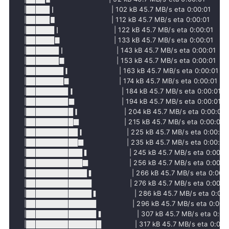
     |█████▏                          | 102 kB 45.7 MB/s eta 0:00:01

     |█████▋                          | 112 kB 45.7 MB/s eta 0:00:01

     |██████▏                         | 122 kB 45.7 MB/s eta 0:00:01

     |██████▊                         | 133 kB 45.7 MB/s eta 0:00:01

     |███████▏                        | 143 kB 45.7 MB/s eta 0:00:01

     |███████▊                        | 153 kB 45.7 MB/s eta 0:00:01

     |████████▎                       | 163 kB 45.7 MB/s eta 0:00:01

     |████████▊                       | 174 kB 45.7 MB/s eta 0:00:01

     |█████████▎                      | 184 kB 45.7 MB/s eta 0:00:01

     |█████████▉                      | 194 kB 45.7 MB/s eta 0:00:01

     |██████████▎                     | 204 kB 45.7 MB/s eta 0:00:01

     |██████████▉                     | 215 kB 45.7 MB/s eta 0:00:01

     |███████████▎                    | 225 kB 45.7 MB/s eta 0:00:01

     |███████████▉                    | 235 kB 45.7 MB/s eta 0:00:01

     |████████████▍                   | 245 kB 45.7 MB/s eta 0:00:01
     |████████████▉                   | 256 kB 45.7 MB/s eta 0:00:01
     |█████████████▍                  | 266 kB 45.7 MB/s eta 0:00:0
     |██████████████                  | 276 kB 45.7 MB/s eta 0:00:01
     |██████████████▍                 | 286 kB 45.7 MB/s eta 0:00:0
     |███████████████                 | 296 kB 45.7 MB/s eta 0:00:0
     |███████████████▍                | 307 kB 45.7 MB/s eta 0:00:
     |████████████████                | 317 kB 45.7 MB/s eta 0:00:0