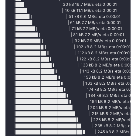
     |███                             | 30 kB 16.7 MB/s eta 0:00:01

     |████                            | 40 kB 11.1 MB/s eta 0:00:01

     |█████▏                          | 51 kB 6.6 MB/s eta 0:00:01 

     |██████▏                         | 61 kB 7.7 MB/s eta 0:00:01 

     |███████▏                        | 71 kB 7.7 MB/s eta 0:00:01 

     |████████▏                       | 81 kB 7.2 MB/s eta 0:00:01 

     |█████████▏                      | 92 kB 7.9 MB/s eta 0:00:01 

     |██████████▎                     | 102 kB 8.2 MB/s eta 0:00:01

     |███████████▎                    | 112 kB 8.2 MB/s eta 0:00:01

     |████████████▎                   | 122 kB 8.2 MB/s eta 0:00:01

     |█████████████▎                  | 133 kB 8.2 MB/s eta 0:00:01

     |██████████████▎                 | 143 kB 8.2 MB/s eta 0:00:01
     |███████████████▍                | 153 kB 8.2 MB/s eta 0:00:0
     |████████████████▍               | 163 kB 8.2 MB/s eta 0:00:0
     |█████████████████▍              | 174 kB 8.2 MB/s eta 0:00:
     |██████████████████▍             | 184 kB 8.2 MB/s eta 0:00
     |███████████████████▍            | 194 kB 8.2 MB/s eta 0:0
     |████████████████████▌           | 204 kB 8.2 MB/s eta 0:0
     |█████████████████████▌          | 215 kB 8.2 MB/s eta 0:0
     |██████████████████████▌         | 225 kB 8.2 MB/s eta 0:
     |███████████████████████▌        | 235 kB 8.2 MB/s eta 0
     |████████████████████████▋       | 245 kB 8.2 MB/s eta 