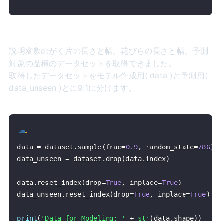
説明変数のがく片の長さと幅、花びらの長さと幅、予測
対象の品種のデータセットを取得できました。
取得したデータセットをモデル作成用( data )と予測用(
data_unseen )とに9:1に分けます。
data 
=
 dataset
.
sample
(
frac
=
0.9
,
 random_state
=
786
)
data_unseen 
=
 dataset
.
drop
(
data
.
index
)
data
.
reset_index
(
drop
=
True
,
 inplace
=
True
)
data_unseen
.
reset_index
(
drop
=
True
,
 inplace
=
True
)
print
(
'Data for Modeling: '
+
str
(
data
.
shape
)
)