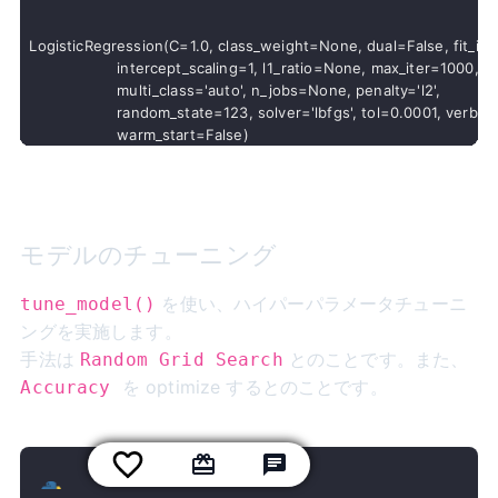
LogisticRegression(C=1.0, class_weight=None, dual=False, fit_int
                   intercept_scaling=1, l1_ratio=None, max_iter=1000,

                   multi_class='auto', n_jobs=None, penalty='l2',

                   random_state=123, solver='lbfgs', tol=0.0001, verbos
モデルのチューニング
を使い、ハイパーパラメータチューニ
tune_model()
ングを実施します。
手法は
とのことです。また、
Random Grid Search
を optimize するとのことです。
Accuracy