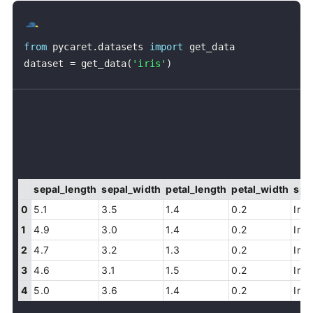
from
 pycaret
.
datasets 
import
dataset 
=
 get_data
(
'iris'
)
sepal_length
sepal_width
petal_length
petal_width
spe
0
5.1
3.5
1.4
0.2
Iris
1
4.9
3.0
1.4
0.2
Iris
2
4.7
3.2
1.3
0.2
Iris
3
4.6
3.1
1.5
0.2
Iris
4
5.0
3.6
1.4
0.2
Iris