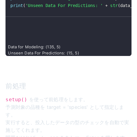
print
(
'Unseen Data For Predictions: '
+
str
(
data_u
Data for Modeling: (135, 5)

前処理
を使って前処理をします。
setup()
予測対象の品種を target = 'species' として指定しま
す。
実行すると、投入したデータの型のチェックを自動で実
施してくれます。