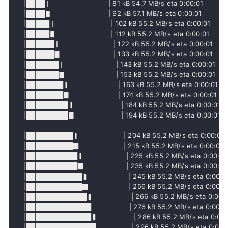
     |████▏                           | 81 kB 54.7 MB/s eta 0:00:01

     |████▋                           | 92 kB 57.1 MB/s eta 0:00:01

     |█████▏                          | 102 kB 55.2 MB/s eta 0:00:01

     |█████▋                          | 112 kB 55.2 MB/s eta 0:00:01

     |██████▏                         | 122 kB 55.2 MB/s eta 0:00:01

     |██████▊                         | 133 kB 55.2 MB/s eta 0:00:01

     |███████▏                        | 143 kB 55.2 MB/s eta 0:00:01

     |███████▊                        | 153 kB 55.2 MB/s eta 0:00:01

     |████████▎                       | 163 kB 55.2 MB/s eta 0:00:01

     |████████▊                       | 174 kB 55.2 MB/s eta 0:00:01

     |█████████▎                      | 184 kB 55.2 MB/s eta 0:00:01

     |█████████▊                      | 194 kB 55.2 MB/s eta 0:00:01
     |██████████▎                     | 204 kB 55.2 MB/s eta 0:00:01

     |██████████▉                     | 215 kB 55.2 MB/s eta 0:00:01

     |███████████▎                    | 225 kB 55.2 MB/s eta 0:00:01

     |███████████▉                    | 235 kB 55.2 MB/s eta 0:00:01

     |████████████▍                   | 245 kB 55.2 MB/s eta 0:00:01
     |████████████▉                   | 256 kB 55.2 MB/s eta 0:00:01
     |█████████████▍                  | 266 kB 55.2 MB/s eta 0:00:0
     |██████████████                  | 276 kB 55.2 MB/s eta 0:00:01
     |██████████████▍                 | 286 kB 55.2 MB/s eta 0:00:
     |███████████████                 | 296 kB 55.2 MB/s eta 0:00:0