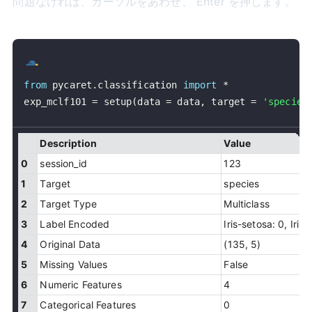
問題なければ、カーソルをあわせ、 Enter を押します。
from
 pycaret
.
classification 
import
*
exp_mclf101 
=
 setup
(
data 
=
 data
,
 target 
=
'species
Description
Value
0
session_id
123
1
Target
species
2
Target Type
Multiclass
3
Label Encoded
Iris-setosa: 0, Iris-
4
Original Data
(135, 5)
5
Missing Values
False
6
Numeric Features
4
7
Categorical Features
0