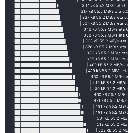
     |███████████████▍                | 307 kB 55.2 MB/s eta 0:00:
     |████████████████                | 317 kB 55.2 MB/s eta 0:00:0
     |████████████████▌               | 327 kB 55.2 MB/s eta 0:00:
     |█████████████████               | 337 kB 55.2 MB/s eta 0:00:
     |█████████████████▌              | 348 kB 55.2 MB/s eta 0:00
     |██████████████████              | 358 kB 55.2 MB/s eta 0:00
     |██████████████████▌             | 368 kB 55.2 MB/s eta 0:0
     |███████████████████             | 378 kB 55.2 MB/s eta 0:0
     |███████████████████▌            | 389 kB 55.2 MB/s eta 0:
     |████████████████████            | 399 kB 55.2 MB/s eta 0:
     |████████████████████▋           | 409 kB 55.2 MB/s eta 0
     |█████████████████████           | 419 kB 55.2 MB/s eta 0:
     |█████████████████████▋          | 430 kB 55.2 MB/s eta 
     |██████████████████████▏         | 440 kB 55.2 MB/s eta 
     |██████████████████████▋         | 450 kB 55.2 MB/s eta 
     |███████████████████████▏        | 460 kB 55.2 MB/s eta
     |███████████████████████▊        | 471 kB 55.2 MB/s eta 
     |████████████████████████▏       | 481 kB 55.2 MB/s eta
     |████████████████████████▊       | 491 kB 55.2 MB/s eta
     |█████████████████████████▏      | 501 kB 55.2 MB/s et
     |█████████████████████████▊      | 512 kB 55.2 MB/s et
     |██████████████████████████▎     | 522 kB 55.2 MB/s e