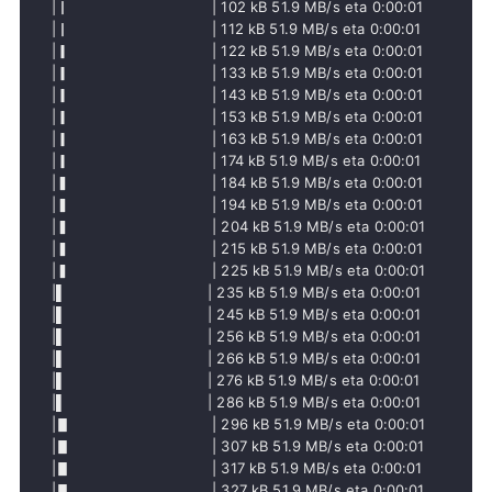
     |▏                               | 102 kB 51.9 MB/s eta 0:00:01

     |▏                               | 112 kB 51.9 MB/s eta 0:00:01

     |▎                               | 122 kB 51.9 MB/s eta 0:00:01

     |▎                               | 133 kB 51.9 MB/s eta 0:00:01

     |▎                               | 143 kB 51.9 MB/s eta 0:00:01

     |▎                               | 153 kB 51.9 MB/s eta 0:00:01

     |▎                               | 163 kB 51.9 MB/s eta 0:00:01

     |▎                               | 174 kB 51.9 MB/s eta 0:00:01

     |▍                               | 184 kB 51.9 MB/s eta 0:00:01

     |▍                               | 194 kB 51.9 MB/s eta 0:00:01

     |▍                               | 204 kB 51.9 MB/s eta 0:00:01

     |▍                               | 215 kB 51.9 MB/s eta 0:00:01

     |▍                               | 225 kB 51.9 MB/s eta 0:00:01

     |▌                               | 235 kB 51.9 MB/s eta 0:00:01

     |▌                               | 245 kB 51.9 MB/s eta 0:00:01

     |▌                               | 256 kB 51.9 MB/s eta 0:00:01

     |▌                               | 266 kB 51.9 MB/s eta 0:00:01

     |▌                               | 276 kB 51.9 MB/s eta 0:00:01

     |▌                               | 286 kB 51.9 MB/s eta 0:00:01

     |▋                               | 296 kB 51.9 MB/s eta 0:00:01

     |▋                               | 307 kB 51.9 MB/s eta 0:00:01

     |▋                               | 317 kB 51.9 MB/s eta 0:00:01

     |▋                               | 327 kB 51.9 MB/s eta 0:00:01
