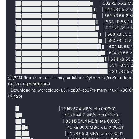
     |██████████████████████████▊     | 532 kB 55.2 MB/s e
     |███████████████████████████▎    | 542 kB 55.2 MB/s e
     |███████████████████████████▉    | 552 kB 55.2 MB/s e
     |████████████████████████████▎   | 563 kB 55.2 MB/s 
     |████████████████████████████▉   | 573 kB 55.2 MB/s 
     |█████████████████████████████▎  | 583 kB 55.2 MB/s 
     |█████████████████████████████▉  | 593 kB 55.2 MB/s 
     |██████████████████████████████▍ | 604 kB 55.2 MB/s
     |██████████████████████████████▉ | 614 kB 55.2 MB/s
     |███████████████████████████████▍| 624 kB 55.2 MB/s
     |████████████████████████████████| 634 kB 55.2 MB/s
     |████████████████████████████████| 636 kB 55.2 MB/s   
Collecting wordcloud

  Downloading wordcloud-1.8.1-cp37-cp37m-manylinux1_x86_64.wh
[?25l

     |█                               | 10 kB 37.4 MB/s eta 0:00:01

     |█▉                              | 20 kB 44.7 MB/s eta 0:00:01

     |██▊                             | 30 kB 54.4 MB/s eta 0:00:01

     |███▋                            | 40 kB 60.0 MB/s eta 0:00:01

     |████▌                           | 51 kB 65.0 MB/s eta 0:00:01
