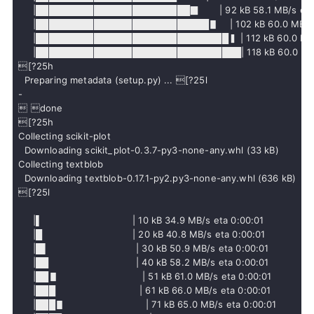
     |████████████████████████▉       | 92 kB 58.1 MB/s eta 
     |███████████████████████████▋    | 102 kB 60.0 MB/s e
     |██████████████████████████████▍ | 112 kB 60.0 MB/s 
     |████████████████████████████████| 118 kB 60.0 MB/s   
[?25h
  Preparing metadata (setup.py) ... [?25l
-
 done

[?25h
Collecting scikit-plot

Collecting textblob

  Downloading textblob-0.17.1-py2.py3-none-any.whl (636 kB)

[?25l

     |▌                               | 10 kB 34.9 MB/s eta 0:00:01

     |█                               | 20 kB 40.8 MB/s eta 0:00:01

     |█▌                              | 30 kB 50.9 MB/s eta 0:00:01

     |██                              | 40 kB 58.2 MB/s eta 0:00:01

     |██▋                             | 51 kB 61.0 MB/s eta 0:00:01

     |███                             | 61 kB 66.0 MB/s eta 0:00:01

     |███▋                            | 71 kB 65.0 MB/s eta 0:00:01
