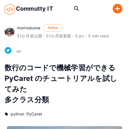
Commutty IT
morinokuma
Follow
51
か月前
公開
・
51
か月前
更新
・
0
pv
・
5
min read
数行のコードで機械学習ができる 
PyCaret のチュートリアルを試し
てみた

多クラス分類
python
PyCaret