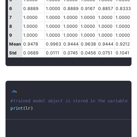
6
0.8889
1.0000
0.8889
0.9167
0.8857
0.8333
0
7
1.0000
1.0000
1.0000
1.0000
1.0000
1.0000
1
8
1.0000
1.0000
1.0000
1.0000
1.0000
1.0000
1
9
1.0000
1.0000
1.0000
1.0000
1.0000
1.0000
1
Mean
0.9478
0.9963
0.9444
0.9638
0.9444
0.9212
0
Std
0.0689
0.0111
0.0745
0.0456
0.0751
0.1041
0
#trained model object is stored in the variable 'l
print
(
lr
)