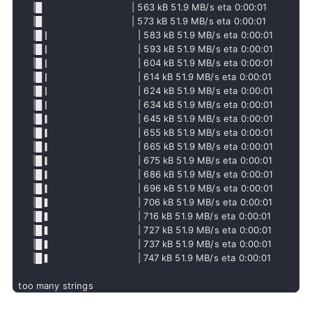
     |█                               | 563 kB 51.9 MB/s eta 0:00:01

     |█                               | 573 kB 51.9 MB/s eta 0:00:01

     |█▏                              | 583 kB 51.9 MB/s eta 0:00:01

     |█▏                              | 593 kB 51.9 MB/s eta 0:00:01

     |█▏                              | 604 kB 51.9 MB/s eta 0:00:01

     |█▏                              | 614 kB 51.9 MB/s eta 0:00:01

     |█▏                              | 624 kB 51.9 MB/s eta 0:00:01

     |█▏                              | 634 kB 51.9 MB/s eta 0:00:01

     |█▎                              | 645 kB 51.9 MB/s eta 0:00:01

     |█▎                              | 655 kB 51.9 MB/s eta 0:00:01

     |█▎                              | 665 kB 51.9 MB/s eta 0:00:01

     |█▎                              | 675 kB 51.9 MB/s eta 0:00:01

     |█▎                              | 686 kB 51.9 MB/s eta 0:00:01

     |█▎                              | 696 kB 51.9 MB/s eta 0:00:01

     |█▍                              | 706 kB 51.9 MB/s eta 0:00:01

     |█▍                              | 716 kB 51.9 MB/s eta 0:00:01

     |█▍                              | 727 kB 51.9 MB/s eta 0:00:01

     |█▍                              | 737 kB 51.9 MB/s eta 0:00:01

     |█▍                              | 747 kB 51.9 MB/s eta 0:00:01

too many strings