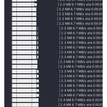
     |██████████▉                     | 2.2 MB 6.7 MB/s eta 0:00:01

     |███████████                     | 2.2 MB 6.7 MB/s eta 0:00:01

     |███████████                     | 2.2 MB 6.7 MB/s eta 0:00:01

     |███████████                     | 2.2 MB 6.7 MB/s eta 0:00:01

     |███████████                     | 2.2 MB 6.7 MB/s eta 0:00:01

     |███████████▏                    | 2.2 MB 6.7 MB/s eta 0:00:01

     |███████████▏                    | 2.2 MB 6.7 MB/s eta 0:00:01

     |███████████▎                    | 2.2 MB 6.7 MB/s eta 0:00:01

     |███████████▎                    | 2.3 MB 6.7 MB/s eta 0:00:01

     |███████████▍                    | 2.3 MB 6.7 MB/s eta 0:00:01

     |███████████▍                    | 2.3 MB 6.7 MB/s eta 0:00:01

     |███████████▍                    | 2.3 MB 6.7 MB/s eta 0:00:01

     |███████████▌                    | 2.3 MB 6.7 MB/s eta 0:00:01

     |███████████▌                    | 2.3 MB 6.7 MB/s eta 0:00:01

     |███████████▋                    | 2.3 MB 6.7 MB/s eta 0:00:01

     |███████████▋                    | 2.3 MB 6.7 MB/s eta 0:00:01

     |███████████▊                    | 2.3 MB 6.7 MB/s eta 0:00:01

     |███████████▊                    | 2.3 MB 6.7 MB/s eta 0:00:01

     |███████████▉                    | 2.4 MB 6.7 MB/s eta 0:00:01

     |███████████▉                    | 2.4 MB 6.7 MB/s eta 0:00:01

     |████████████                    | 2.4 MB 6.7 MB/s eta 0:00:01

     |████████████                    | 2.4 MB 6.7 MB/s eta 0:00:01
