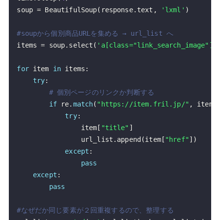
soup 
=
 BeautifulSoup
(
response
.
text
,
'lxml'
)
#soupから個別商品URLを集める → url_list へ
items 
=
 soup
.
select
(
'a[class="link_search_image"]'
for
 item 
in
 items
:
try
:
# 個別ページのリンクか判断する
if
 re
.
match
(
"https://item.fril.jp/"
,
 item
[
try
:
                item
[
"title"
]
                url_list
.
append
(
item
[
"href"
]
)
except
:
pass
except
:
pass
#なぜだか同じ要素が２回重複するので、整理する