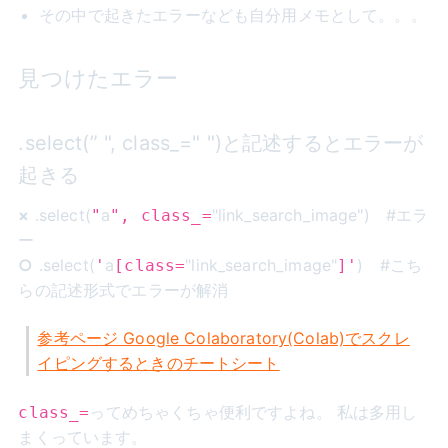
その中で起きたエラーなども自分用メモとして。。。
見つけたエラー
.select(” ", class_=" ")と記述するとエラーが
起きる
×
.select(
a
"link_search_image") #エラ
"
", class_=
ー
○
.select(
a
"link_search_image"
) #こち
'
[class=
]'
らの記述形式でエラーが解消
参考ページ Google Colaboratory(Colab)でスクレ
イピングするときのチートシート
ってめちゃくちゃ便利ですよね。 私は多用し
class_=
まくっています。