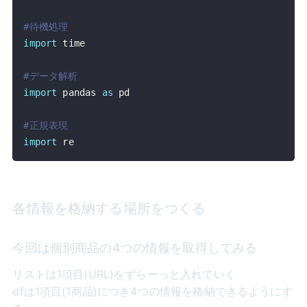
#待機処理
import
#データ解析
import
 pandas 
as
#正規表現
import
 re
各情報を格納する場所をつくる
今回は個別商品の4つの情報を取得してみる
リストは1項目(URL)をずらーっと入れていく
dfは1項目(1商品)につき4つの情報を格納できるようにす