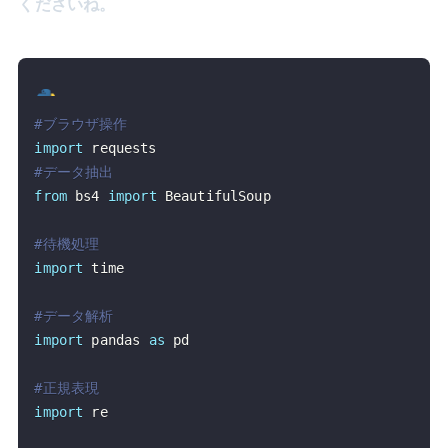
くださいね。
#ブラウザ操作
import
#データ抽出
from
 bs4 
import
#待機処理
import
#データ解析
import
 pandas 
as
#正規表現
import