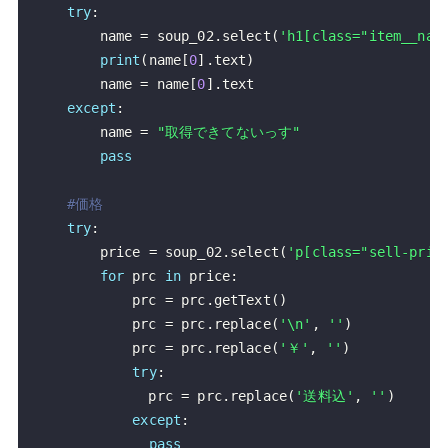
try
:
        name 
=
 soup_02
.
select
(
'h1[class="item__nam
print
(
name
[
0
]
.
text
)
        name 
=
 name
[
0
]
.
except
:
        name 
=
"取得できてないっす"
pass
#価格
try
:
        price 
=
 soup_02
.
select
(
'p[class="sell-pric
for
 prc 
in
 price
:
            prc 
=
 prc
.
getText
(
)
            prc 
=
 prc
.
replace
(
'\n'
,
''
)
            prc 
=
 prc
.
replace
(
'￥'
,
''
)
try
:
              prc 
=
 prc
.
replace
(
'送料込'
,
''
)
except
:
pass