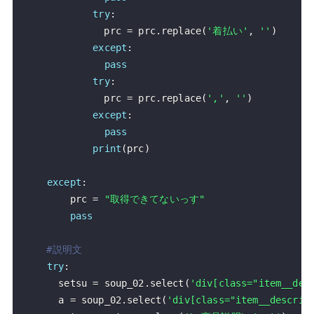
try
:
              prc 
=
 prc
.
replace
(
'着払い'
,
''
)
except
:
pass
try
:
              prc 
=
 prc
.
replace
(
','
,
''
)
except
:
pass
print
(
prc
)
except
:
        prc 
=
"取得できてないっす"
pass
#説明文
try
:
      setsu 
=
 soup_02
.
select
(
'div[class="item__des
      a 
=
 soup_02
.
select
(
'div[class="item__descrip