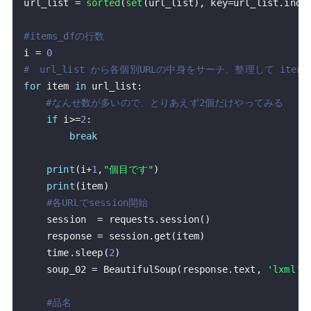
url_list 
=
sorted
(
set
(
url_list
)
,
 key
=
url_list
.
inde
#items_dfの行数
i 
=
0
#　url_list から各個別URLの中身をサーチ、整理して items
for
 item 
in
 url_list
:
#なんせ数が多いので、とりあえず2個だけやってみる
if
 i
>=
2
:
break
print
(
i
+
1
,
"個目です"
)
print
(
item
)
#各URLでsession開始
    session  
=
 requests
.
session
(
)
    response 
=
 session
.
get
(
item
)
    time
.
sleep
(
2
)
    soup_02 
=
 BeautifulSoup
(
response
.
text
,
'lxml'
)
#品名