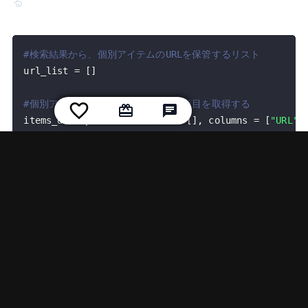
る
#検索結果から、個別アイテムのURLを保管するリスト
url_list 
=
[
]
#個別アイテムの情報を入れるdf　4項目を取得する
items_df 
=
 pd
.
DataFrame
(
data
=
[
]
,
 columns 
=
[
"URL"
,
検索設定
今回の検索キーワードは
"ゴジラ+美品"
○クマの検索一覧URLを調べて、キーワードの前のアド
レスとくっつける
※確認用として
で表示するようにしてます
print()