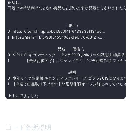
箱なし。

日焼けや塗装剥げなどない美品だと思いますが見落としありましたらす
                                                 URL  \

0  https://item.fril.jp/e7bcb9c0f41f64333391134ec...   

1  https://item.fril.jp/96f315340d2cfebf767d3121c...   

                                         品名      価格  \

0  X-PLUS  ギガンティック　ゴジラ2019 少年リック限定版 極美品　開封済 
1             【最終お値下げ】ニジゲンノモリ ゴジラ迎撃作戦 フィギュア    
                                                  説明  

0  少年リック限定版 ギガンティックシリーズ ゴジラ2019になります。開
1  【今週で出品取り下げます】\n迎撃作戦オープン前にやっていたイベント
コード各所説明