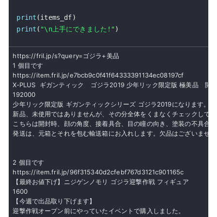
print
(
items_df
)
print
(
"\n上手にできました!"
)
1 個目です

X-PLUS  ギガンティック　ゴジラ2019 少年リック限定版 極美品　開封
192000

少年リック限定版 ギガンティックシリーズ ゴジラ2019になります
新品、未使用ではありませんが、その分全体をくまなくチェックしてお
こちらは開封時、顔の角度、接着具合、目の瞳の向き、塗装の不具合等
発送は、元箱とそれを包む輸送箱にお入れします。欠品はございません
2 個目です

【最終お値下げ】ニジゲンノモリ ゴジラ迎撃作戦 フィギュア

1600

【今週で出品取り下げます】

迎撃作戦オープン前にやっていたイベントで購入しました。
