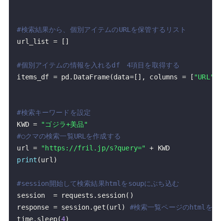
#検索結果から、個別アイテムのURLを保管するリスト
url_list 
=
[
]
#個別アイテムの情報を入れるdf　4項目を取得する
items_df 
=
 pd
.
DataFrame
(
data
=
[
]
,
 columns 
=
[
"URL"
,
#検索キーワードを設定
KWD 
=
"ゴジラ+美品"
#○クマの検索一覧URLを作成する
url 
=
"https://fril.jp/s?query="
+
print
(
url
)
#session開始して検索結果htmlをsoupにぶち込む
session  
=
 requests
.
session
(
)
response 
=
 session
.
get
(
url
)
#検索一覧ページのhtmlを取
time
.
sleep
(
4
)