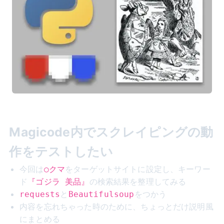
Magicode内でスクレイピングの動
作をテストしたい
今回は
をターゲットサイトに設定し、キーワー
○クマ
ド
の検索結果を整理してみる
『ゴジラ 美品』
と
をつかう
requests
Beautifulsoup
内容を忘れちゃった時のために、ちょっとだけ説明風
にまとめる