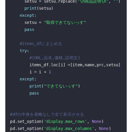
      setsu 
=
 setsu
.
replace
(
'\n商品説明\n'
,
''
)
print
(
setsu
)
except
:
      setsu 
=
"取得できてないっす"
pass
#items_dfにまとめる
try
:
#[URL,品名,価格,説明文]
        items_df
.
loc
[
i
]
=
[
item
,
name
,
prc
,
setsu
]
        i 
=
 i 
+
1
except
:
print
(
"できてないっす"
)
pass
#dfの中身を省略なしで全て表示させる
pd
.
set_option
(
'display.max_rows'
,
None
)
pd
.
set_option
(
'display.max_columns'
,
None
)