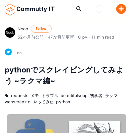
Commutty IT
Noob
Follow
52
か月前
公開
・
47
か月前
更新
・
0
pv
・
11
min read
pythonでスクレイピングしてみよ
う ~ラクマ編~ 
requests
メモ
トラブル
beautifulsoup
初学者
ラクマ
webscraping
やってみた
python