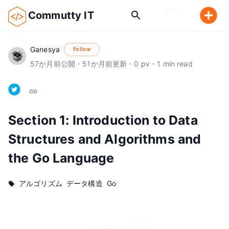
Commutty IT
Ganesya
Follow
57
か月前
公開
・
51
か月前
更新
・
0
pv
・
1
min read
Section 1: Introduction to Data 
Structures and Algorithms and 
the Go Language
アルゴリズム
データ構造
Go