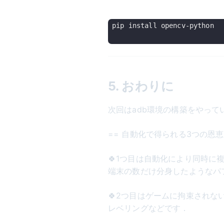
pip install opencv-python

5. おわりに
次回はadb環境の構築をやって
== 自動化で得られる3つの恩恵 
🍀1つ目は自動化により同時に
端末の数だけ分身したようなパ
🍀2つ目はゲームに拘束されな
レベリングなどです．