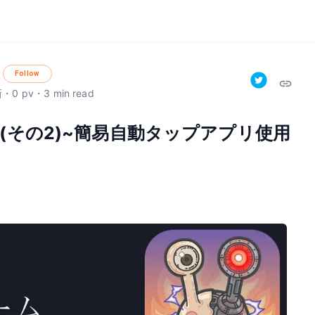
Follow
新
・
0
pv
・
3
min read
(その2)~簡易自動タップアプリ使用