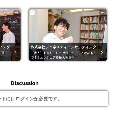
Ads
Ads
ィング
株式会社ジェネスティコンサルティング
、面白
【求人】あれもこれも挑戦したいことがあるん
！
です！エンジニア積極大募集中！
Discussion
ントにはログインが必要です。