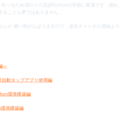
く学べるため流行りの言語Pythonの学習に最適です．慣れ
することも夢ではありません．
せんが 精一杯がんばりますので，是非チャンネル登録よろ
編～
簡易自動タップアプリ使用編
thon環境構築編
db環境構築編