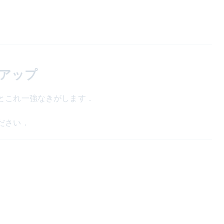
トアップ
とこれ一強なきがします．
ださい．