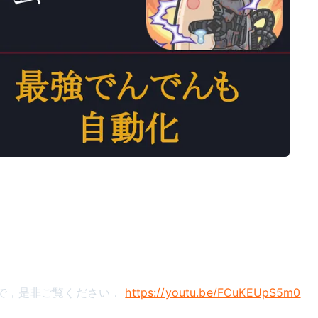
すので，是非ご覧ください．
https://youtu.be/FCuKEUpS5m0