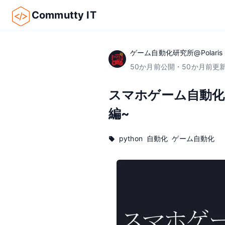
Commutty IT
ゲーム自動化研究所@Polaris
50
か月前
公開
・
50
か月前
更
スマホゲーム自動化
編~
python
自動化
ゲーム自動化