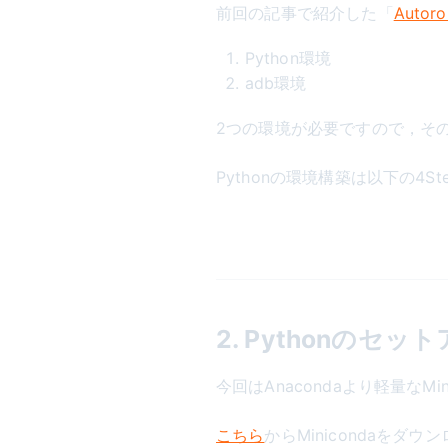
前回の記事で紹介した「
Autoro
Python環境
adb環境
2つの環境が必要ですので，そ
Pythonの環境構築は以下の4S
2. Pythonのセッ
今回はAnacondaより軽量なMi
こちら
からMinicondaをダ