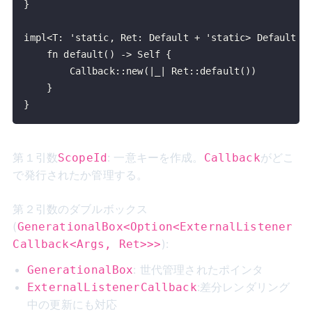
}
第１引数
: 一意キーを作成。
がどこ
ScopeId
Callback
で発行されたか管理する。
第２引数のダブルボックス
(
GenerationalBox<Option<ExternalListener
):
Callback<Args, Ret>>>
: 世代管理されたポインタ
GenerationalBox
:差分レンダリング
ExternalListenerCallback
中の更新にも対応