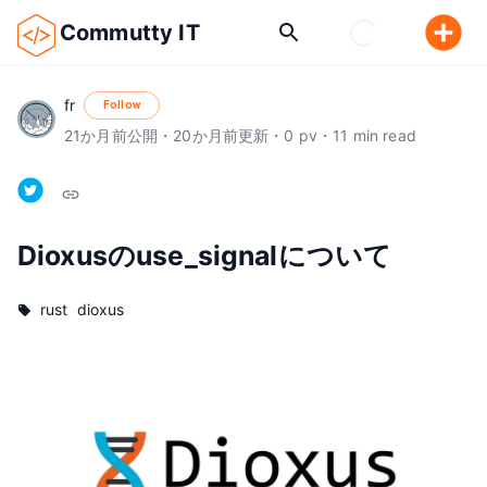
Commutty IT
fr
Follow
21
か月前
公開
・
20
か月前
更新
・
0
pv
・
11
min read
Dioxusのuse_signalについて
rust
dioxus