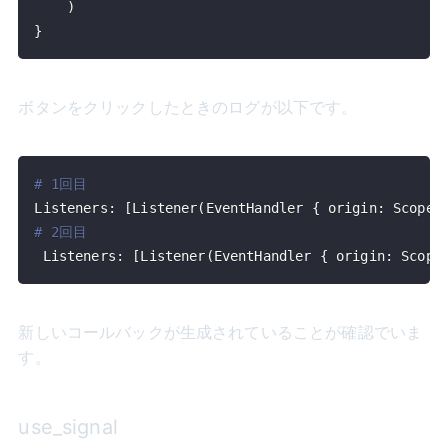
}
ボタンをクリックしたときのログが以下です。
# 1回目
Listeners: 
[
Listener
(
EventHandler 
{
 origin: ScopeI
# 2回目
 Listeners: 
[
Listener
(
EventHandler 
{
 origin: Scope
新しいコールバックが生成されていることが確認でいま
す。
use_signal