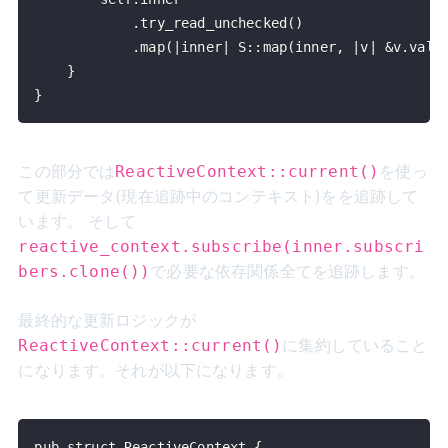
}
この部分では
を使っ
ReactiveContext::current()
て更新データ(現在追跡中のコンテキスト)をを追跡して
います。 そして
reactive_context.subscribe(inner.subscri
で必要な依存関係全てを追跡します。
bers.clone())
最終的な更新ロジックが
に集約していること
ReactiveContext::current()
になります。それが以下になります。