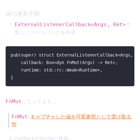
値の更新手順
で
ExternalListenerCallback<Args, Ret>
新しいコールバックを作成
}
になってます。
FnMut
:
キャプチャした値を可変参照として受け取る
FnMut
型
callBackがSomeに格納