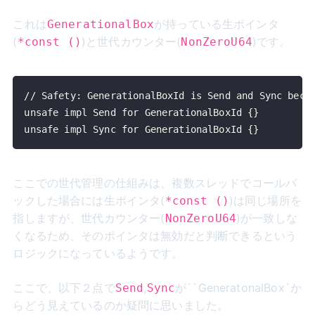
これは
が持っている生ポインタ
GenerationalBox
(
)と世代カウンター(
)です。
*const ()
NonZeroU64
unsafe impl Sync for GenerationalBoxId {}
ここでの世代管理の仕組みは、複数スレッドでコールバ
ックした場合には生ポインタ(
)は同じ場所を
*const ()
指しますが、世代カウンター(
)が一致しな
NonZeroU64
くなるため、そのポインタは無効だと判断できるという
ロジックになっているようです。
ここで、以下２点で
,
が``GeneratonalBox`か
Send
Sync
らどう見えているのか疑問に思いました。