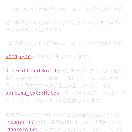
コールバック中に別のコールバックが呼ばれた場合
特に制限がないためパニックになる？ -> 実際に無限ル
ープさせることはできそう
複数スレッドで同時にコールバックが呼ばれた場合
,
が明示的に呼ばれています。
Send
Sync
自体はデータのアドレスと世代
GenerationalBoxId
番号を持つだけで、直接データにアクセスしないため、
スレッド間でのデータ競合は発生しません。 また、
を使って可変なデータに対して
parking_lot::Mutex
スレッドセーフなアクセスを提供しています。
複数スレッドでコールバックした場合には生ポインタ
(
)は同じ場所を指しますが、世代カウンター
*const ()
(
)が一致しなくなるため、そのポインタは
NonZeroU64