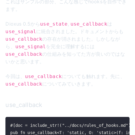
これはサンプルの部分、こんな感じでhooksを自作でき
ます。
Dioxus 0.5から
,
は
use_state
use_callback
に統合されました。ドキュメントからも
use_signal
の存在が消されました。しかしなが
use_callback
ら、
を完全に理解するには
use_signal
の仕組みを知ってた方が良いのではな
use_callback
いかと思います。
今回は、
についても触れます。先に、
use_callback
についてみていきます。
use_callback
use_callback