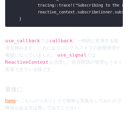
    }
では
に一時的に変換する処
use_callback
callback
理を挟みます。これによりコンテキストでの状態管理が
複雑になっていました。
では
use_signal
を活用し、依存関係の管理もうまく
ReactiveContext
実装できている様です。
最後に
hemi
←こちらのリポジトリで簡単な実装をしてみたので
興味がある方は覗いてみてください。