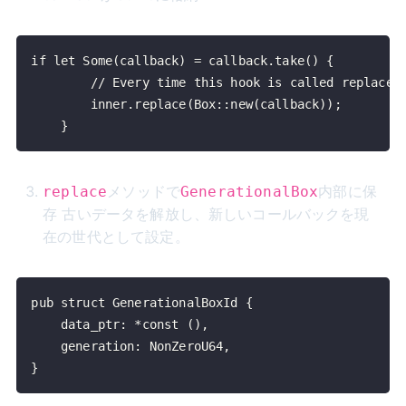
    }
メソッドで
内部に保
replace
GenerationalBox
存 古いデータを解放し、新しいコールバックを現
在の世代として設定。
}