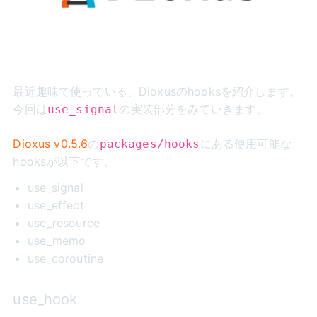
最近趣味で使っている、Dioxusのhooksを紹介します。
今回は
の実装部分をみていきます。
use_signal
Dioxus v0.5.6
の
にある使用可能な
packages/hooks
hooksが以下です。
use_signal
use_effect
use_resource
use_memo
use_coroutine
use_hook