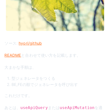
ソース:
hyori/github
README
と合わせて使い方を記載します。
大まかな手順は、
型ジェネレータをつくる
BE,FEの順でジェネレータを呼び出す
これだけです。
あとは、
または
を適
useApiQuery
useApiMutation