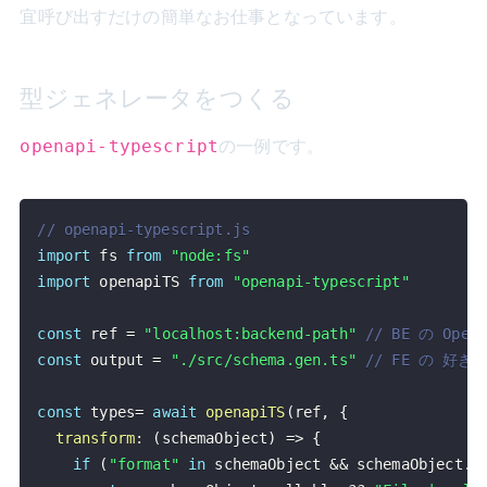
宜呼び出すだけの簡単なお仕事となっています。
型ジェネレータをつくる
の一例です。
openapi-typescript
// openapi-typescript.js
import
fs
from
"node:fs"
import
openapiTS
from
"openapi-typescript"
const
 ref 
=
"localhost:backend-path"
// BE の O
const
 output 
=
"./src/schema.gen.ts"
// FE の 好
const
 types
=
await
openapiTS
(
ref
,
{
transform
:
(
schemaObject
)
=>
{
if
(
"format"
in
 schemaObject 
&&
 schemaObject
.
f