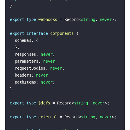
}
export
type
webhooks
=
Record
<
string
,
never
>
;
export
interface
components
{
  schemas
:
{
}
;
  responses
:
never
;
  parameters
:
never
;
  requestBodies
:
never
;
  headers
:
never
;
  pathItems
:
never
;
}
export
type
$defs
=
Record
<
string
,
never
>
;
export
type
external
=
Record
<
string
,
never
>
;