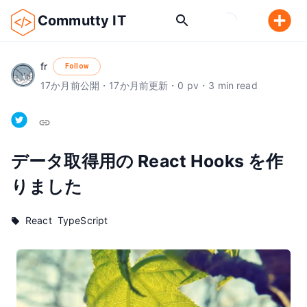
Commutty IT
fr
Follow
17
か月前
公開
・
17
か月前
更新
・
0
pv
・
3
min read
データ取得用の React Hooks を作
りました
React
TypeScript