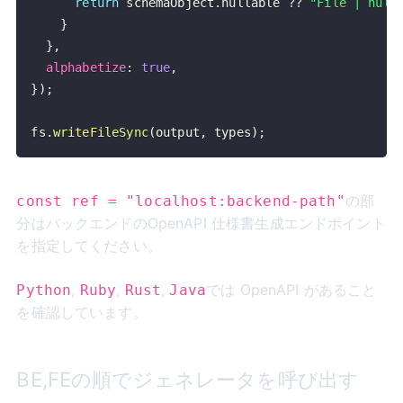
return
 schemaObject
.
nullable
??
"File | null
}
}
,
alphabetize
:
true
,
}
)
;
fs
.
writeFileSync
(
output
,
 types
)
;
の部
const ref = "localhost:backend-path"
分はバックエンドのOpenAPI 仕様書生成エンドポイント
を指定してください。
,
,
,
では OpenAPI があること
Python
Ruby
Rust
Java
を確認しています。
BE,FEの順でジェネレータを呼び出す