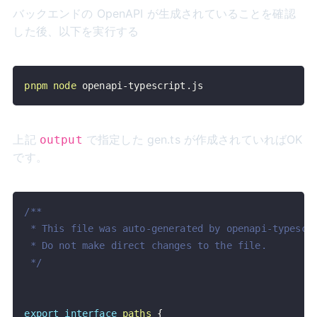
バックエンドの OpenAPI が生成されていることを確認
した後、以下を実行する
pnpm
node
 openapi-typescript.js
上記
で指定した gen.ts が作成されていればOK
output
です。
 */
export
interface
paths
{