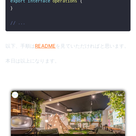
export
interface
operations
{
}
// ...
以下、手順は
README
を見ていただければと思います。
本日は以上になります。
Ads