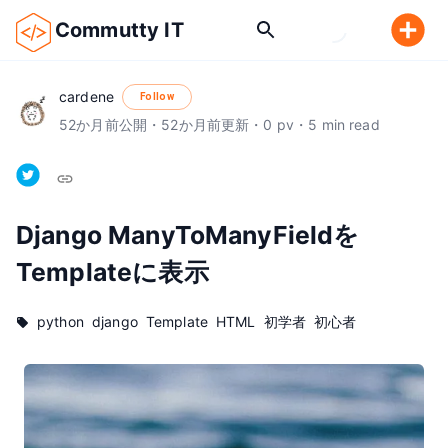
Commutty IT
cardene
Follow
52
か月前
公開
・
52
か月前
更新
・
0
pv
・
5
min read
Django ManyToManyFieldを
Templateに表示
python
django
Template
HTML
初学者
初心者