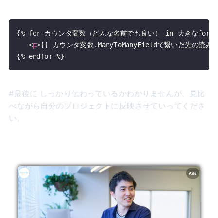
<
p
>
{{ カウンタ変数.ManyToManyFieldで繋いだ先の読
{% endfor %}
#最後に しっかり伝わっているかわかりませんが、見比
べながら自分のプロジェクトに反映させていってくださ
い。
Ads