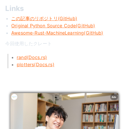
Links
この記事のリポジトリ(GitHub)
Original Python Source Code(GitHub)
Awesome-Rust-MachineLearning(GitHub)
今回使用したクレート
rand(Docs.rs)
plotters(Docs.rs)
Ads