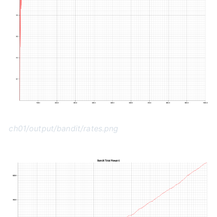
ch01/output/bandit/rates.png