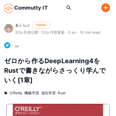
Commutty IT
あくらぶ
Follow
52
か月前
公開
・
52
か月前
更新
・
0
pv
・
10
min read
ゼロから作るDeepLearning4を
Rustで書きながらさっくり学んで
いく[1章]
O'Reilly
機械学習
強化学習
Rust