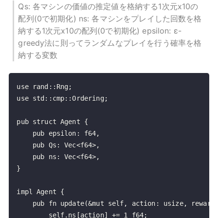
Qs: 各マシンの価値の推定値を格納する1次元x10の
配列(0で初期化) ns: 各マシンをプレイした回数を格
納する1次元x10の配列(0で初期化) epsilon: ε-
greedy法に則ってランダムなプレイを行う確率を格
納する変数