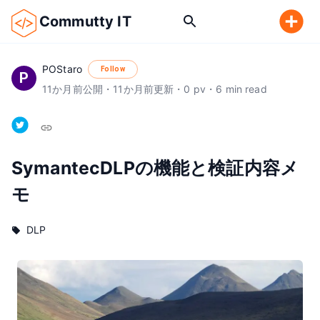
Commutty IT
POStaro
Follow
P
11
か月前
公開
・
11
か月前
更新
・
0
pv
・
6
min read
SymantecDLPの機能と検証内容メ
モ
DLP