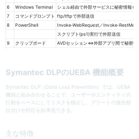
6
Windows Terminal
シェル経由で外部サービスに秘密情報を
7
コマンドプロンプト
ftp/tftpで外部送信
8
PowerShell
Invoke-WebRequest／Invoke-Rest
スクリプト(ps1)実行で外部送信
9
クリップボード
AVDセッション⇔外部アプリ間で秘密情
Symantec DLPのUEBA 機能概要
Symantec DLP（Data Loss Prevention）では、UEBA
機能と組み合わせることで、ユーザーやエンティティの
行動をベースにしてリスクを検出し、アラートの優先順
位付けや対応を効率化できる。
主な特徴