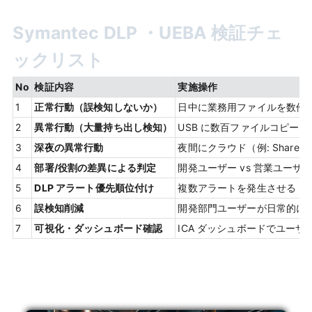
Symantec DLP ・UEBA 検証チェ
ックリスト
No
検証内容
実施操作
1
正常行動（誤検知しないか）
日中に業務用ファイルを数件
2
異常行動（大量持ち出し検知）
USB に数百ファイルコピー
3
深夜の異常行動
夜間にクラウド（例: ShareP
4
部署/役割の差異による判定
開発ユーザー vs 営業ユー
5
DLP アラート優先順位付け
複数アラートを発生させる（
6
誤検知削減
開発部門ユーザーが日常的に
7
可視化・ダッシュボード確認
ICA ダッシュボードでユーザ