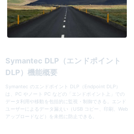
Symantec DLP（エンドポイント
DLP）機能概要
Symantec のエンドポイント DLP（Endpoint DLP）
は、PC やノート PC などの「エンドポイント上」での
データ利用や移動を包括的に監視・制御できる。エンド
ユーザーによるデータ漏えい（USB コピー、印刷、Web
アップロードなど）を未然に防止できる。