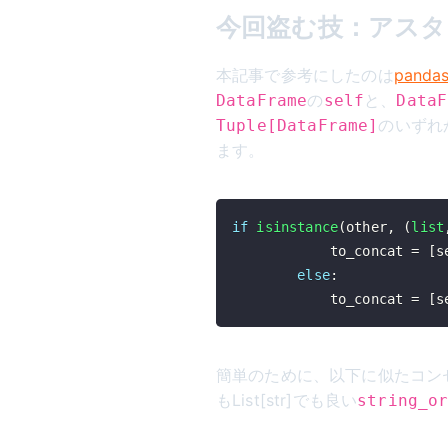
今回盗む技：アスタリスク
本記事で参考にしたのは
pandas
の
と、
DataFrame
self
DataF
のいずれ
Tuple[DataFrame]
ます。
if
isinstance
(
other
,
(
list
            to_concat 
=
[
s
else
:
            to_concat 
=
[
s
簡単のために、以下に似たコンセ
もList[str]でも良い
string_o