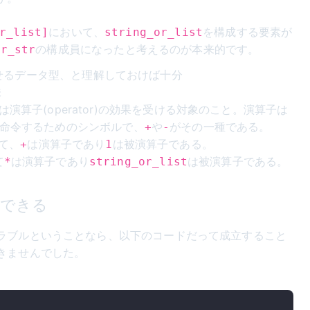
において、
を構成する要素が
r_list]
string_or_list
の構成員になったと考えるのが本来的です。
or_str
で回せるデータ型、と理解しておけば十分
味
nd)は演算子(operator)の効果を受ける対象のこと。演算子は
命令するためのシンボルで、
や
がその一種である。
+
-
て、
は演算子であり
は被演算子である。
+
1
て
は演算子であり
は被演算子である。
*
string_or_list
できる
ラブルということなら、以下のコードだって成立すること
きませんでした。