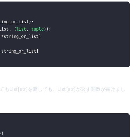
ring_or_list
)
:
list
,
(
list
,
tuple
)
)
:
*
string_or_list
]
 string_or_list
]
List[str]を渡しても、List[str]が返す関数が書けまし
)
)