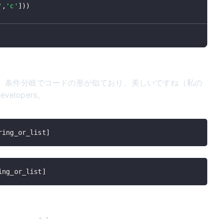
'
,
'c'
]
)
)
、条件分岐でコードの形が似ており、美しいですね（私の
elopers。
ring_or_list
]
ing_or_list
]