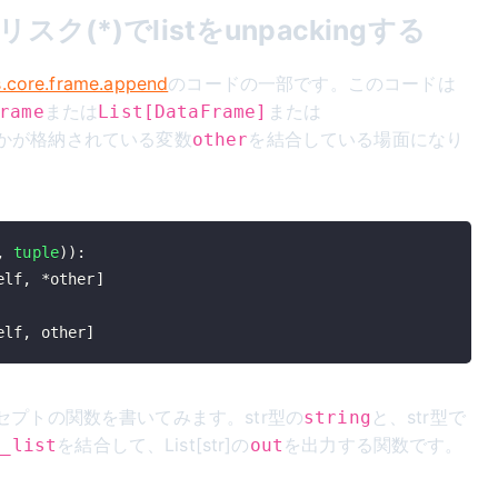
(*)でlistをunpackingする
.core.frame.append
のコードの一部です。このコードは
または
または
rame
List[DataFrame]
かが格納されている変数
を結合している場面になり
other
,
tuple
)
)
:
elf
,
*
other
]
elf
,
 other
]
プトの関数を書いてみます。str型の
と、str型で
string
を結合して、List[str]の
を出力する関数です。
r_list
out