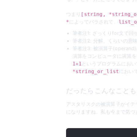
つまり
[string, *string_o
によってバラされて、
*
list_
筆者注1: ざっくりfor文
筆者注2: 分解、くらいの意
筆者注3: 被演算子(opera
演算をコンピュータに演算を
というプログラムにおい
1+1
におい
*string_or_list
だったらこんなことも
アスタリスクの被演算子がイテ
になりますね。私も今まで気づ