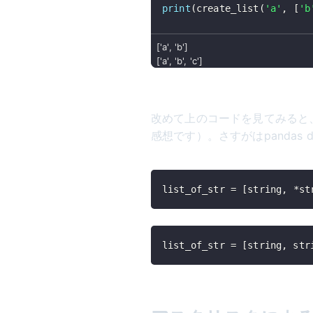
print
(
create_list
(
'a'
,
[
'b
['a', 'b']

改めて上のコードを見てみると
感想です）。さすがはpandas dev
list_of_str 
=
[
string
,
*
st
list_of_str 
=
[
string
,
 str