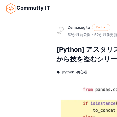
Commutty IT
Dermasugita
Follow
52
か月前
公開
・
52
か月前
更
[Python] アス
から技を盗むシリー
python
初心者