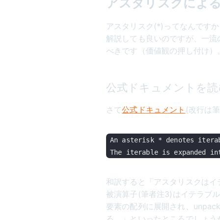
アスタリスクによるun
アスタリスク(*)ってなんです
解説しても良いのですが、一流の
べきです（価値観の押し付け）
公式ドキュメントを読
さて
公式ドキュメント
(改行は
An asterisk * denotes itera
和訳すると「アスタリスクはイテラブ
被演算子(筆者注3)はイテラ
要素の配列に展開され、unpacki
る。」といったところでしょう