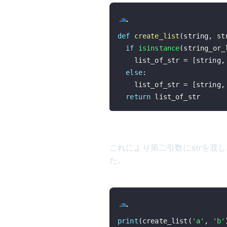
def
create_list
(
string
,
 st
if
isinstance
(
string_or_
    list_of_str 
=
[
string
,
else
:
    list_of_str 
=
[
string
,
return
 list_of_str
これにより第二引数にstrを渡しても
た。
print
(
create_list
(
'a'
,
'b'