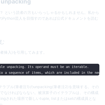
packing
か？ という読者の方もいらっしゃるかもしれません。私から
Python芸人を目指すのであれば公式ドキュメントを読む
。
む
筆者挿入)を引用してみます。
ble unpacking. Its operand must be an iterable. 

ル(筆者注1)のunpacking(筆者注2)を意味する。その
ブルでなければならない。被演算子のイテラブルは、その構成
ngされた場所で新しいtuple, listまたはsetの構成員とな
か。