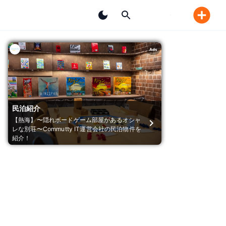
Ads
民泊紹介
【熱海】〜隠れボードゲーム部屋があるオシャ
レな別荘〜Commutty IT運営会社の民泊物件を
紹介！