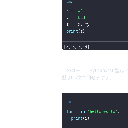
x 
=
'a'
y 
=
'bcd'
z 
=
[
x
,
*
y
]
print
(
z
)
上のコード、Pythonのstr型
型はfor文で回せますよ。
for
 i 
in
'hello world'
:
print
(
i
)